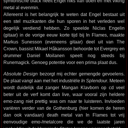
symfonische black heeft Engel niks van doen en met viking
metal al evenmin.
Allereerst is het belangrijk te weten dat Engel bestaat uit
een stel muzikanten die hun sporen in het verleden wel
degelijk verdiend hebben. Zo speelde Niclas Engelin
(gitaar) in de vorige eeuw korte tijd bij In Flames, maakte
Markus Sunesson (eveneens gitaar) deel uit van The
Crown, bassist Mikael Håkansson behoorde tot Evergrey en
drummer Daniel Moilanen speelt nog steeds bij
Runemagick. Genoeg potentie voor een prima plaat dus.
Absolute Design
bezorgt mij echter gemengde gevoelens.
De plaat vangt aan met het industriële
In Splendour
. Meteen
wordt duidelijk dat zanger Mangan Klavborn op cd veel
beter uit de verf komt dan live, waar vooral zijn heldere
emo-zang niet prettig was om naar te luisteren. Invloeden
variëren verder van de Gothenburg (hier komen de heren
dan ook vandaan) death metal van In Flames tot vrij
eenvoudige emo-/metalcore die we de laatste jaren