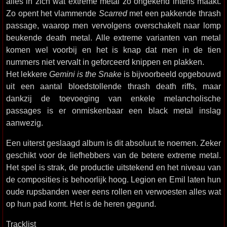
alles in zich wat extreme metal zo ongekend intens maakt.
Zo opent het vlammende
Scarred
met een pakkende thrash
passage, waarop men vervolgens overschakelt naar lomp
beukende death metal. Alle extreme varianten van metal
komen wel voorbij en het is knap dat men in de tien
nummers niet vervalt in geforceerd knippen en plakken.
Het lekkere
Gemini is the Snake
is bijvoorbeeld opgebouwd
uit een aantal bloedstollende thrash death riffs, maar
dankzij de toevoeging van enkele melancholische
passages is er onmiskenbaar een black metal inslag
aanwezig.
Een uiterst geslaagd album is dit absoluut te noemen. Zeker
geschikt voor de liefhebbers van de betere extreme metal.
Het spel is strak, de productie uitstekend en het niveau van
de composities is behoorlijk hoog. Legion en Emil laten hun
oude rupsbanden weer eens rollen en verwoesten alles wat
op hun pad komt. Het is de heren gegund.
Tracklist