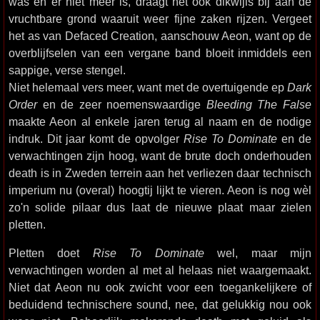
was en er niet meer is, draagt het ook dikwijls bij aan de
vruchtbare grond waaruit weer fijne zaken rijzen. Vergeet
het as van Defaced Creation, aanschouw Aeon, want op de
overblijfselen van een vergane band bloeit inmiddels een
sappige, verse stengel.
Niet helemaal vers meer, want met de overtuigende ep
Dark
Order
en de zeer noemenswaardige
Bleeding The False
maakte Aeon al enkele jaren terug al naam en de nodige
indruk. Dit jaar komt de opvolger
Rise To Dominate
en de
verwachtingen zijn hoog, want de brute doch onderhouden
death is in Zweden terrein aan het verliezen daar technisch
imperium nu (overal) hoogtij lijkt te vieren. Aeon is nog wèl
zo'n solide pilaar dus laat de nieuwe plaat maar zielen
pletten.
Pletten doet
Rise To Dominate
wel, maar mijn
verwachtingen worden al met al helaas niet waargemaakt.
Niet dat Aeon nu ook zwicht voor een toegankelijkere of
beduidend technischere sound, nee, dat gelukkig nou ook