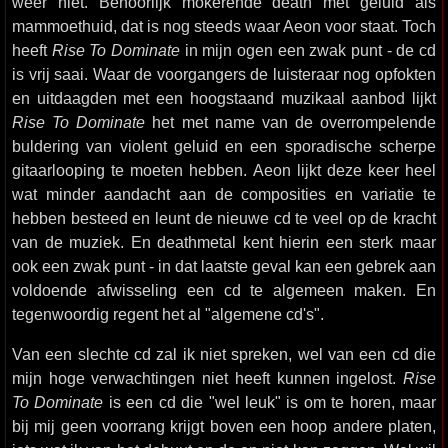
weer niet. Behoorlijk mokerende death met geluid als
mammoethuid, dat is nog steeds waar Aeon voor staat. Toch
heeft
Rise To Dominate
in mijn ogen een zwak punt - de cd
is vrij saai. Waar de voorgangers de luisteraar nog opfokten
en uitdaagden met een hoogstaand muzikaal aanbod lijkt
Rise To Dominate
het met name van de overrompelende
buldering van violent geluid en een sporadische scherpe
gitaarlooping te moeten hebben. Aeon lijkt deze keer heel
wat minder aandacht aan de composities en variatie te
hebben besteed en leunt de nieuwe cd te veel op de kracht
van de muziek. En deathmetal kent hierin een sterk maar
ook een zwak punt - in dat laatste geval kan een gebrek aan
voldoende afwisseling een cd te algemeen maken. En
tegenwoordig regent het al "algemene cd's".
Van een slechte cd zal ik niet spreken, wel van een cd die
mijn hoge verwachtingen niet heeft kunnen ingelost.
Rise
To Dominate
is een cd die "wel leuk" is om te horen, maar
bij mij geen voorrang krijgt boven een hoop andere platen,