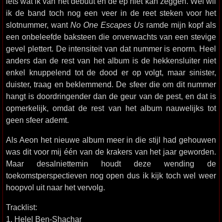
iets wat ik van het debuut en de ep niet kan zeggen. Wel wil
ik de band toch nog een veer in de reet steken voor het
slotnummer, want
No One Escapes Us
ramde mijn kopf als
een onbeleefde baksteen die onverwachts van een stevige
gevel plettert. De intensiteit van dat nummer is enorm. Heel
anders dan de rest van het album is de hekkensluiter niet
enkel knuppelend tot de dood er op volgt, maar sinister,
duister, traag en beklemmend. De sfeer die om dit nummer
hangt is doordringender dan de geur van de pest, en dat is
opmerkelijk, omdat de rest van het album nauwelijks tot
geen sfeer ademt.
Als Aeon het nieuwe album meer in die stijl had gehouwen
was dit voor mij één van de krakers van het jaar geworden.
Maar desalniettemin houdt deze wending de
toekomstperspectieven nog open dus ik kijk toch wel weer
hoopvol uit naar het vervolg.
Tracklist:
1. Helel Ben-Shachar