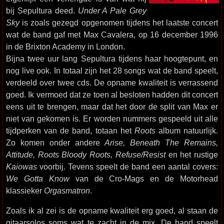
bij Sepultura deed.
Under A Pale Grey
Sky
is zoals gezegd opgenomen tijdens het laatste concert
wat de band gaf met Max Cavalera, op 16 december 1996
in de Brixton Academy in London.
Bijna twee uur lang Sepultura tijdens haar hoogtepunt, en
nog live ook. In totaal zijn het 28 songs wat de band speelt,
verdeeld over twee cds. De opname kwaliteit is verrassend
goed. Ik vermoed dat ze toen al besloten hadden dit concert
eens uit te brengen, maar dat het door de split van Max er
niet van gekomen is. Er worden nummers gespeeld uit alle
tijdperken van de band, totaan het
Roots
album natuurlijk.
Zo komen onder andere
Arise, Beneath The Remains,
Attitude, Roots Bloody Roots, Refuse/Resist
en het rustige
Kaiowas
voorbij. Tevens speelt de band een aantal covers:
We Gotta Know
van de Cro-Mags en de Motorhead
klassieker
Orgasmatron
.
Zoals ik al zei is de opname kwaliteit erg goed, al staan de
gitaarsolos soms wat te zacht in de mix. De band speelt