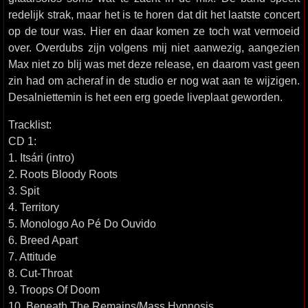
redelijk strak, maar het is te horen dat dit het laatste concert
op de tour was. Hier en daar komen ze toch wat vermoeid
over. Overdubs zijn volgens mij niet aanwezig, aangezien
Max niet zo blij was met deze release, en daarom vast geen
zin had om acheraf in de studio er nog wat aan te wijzigen.
Desalniettemin is het een erg goede liveplaat geworden.
Tracklist:
CD 1:
1. Itsári (intro)
2. Roots Bloody Roots
3. Spit
4. Territory
5. Monologo Ao Pé Do Ouvido
6. Breed Apart
7. Attitude
8. Cut-Throat
9. Troops Of Doom
10. Beneath The Remains/Mass Hypnosis