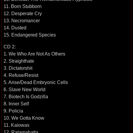
11. Born Stubborn
12. Desperate Cry
13. Necromancer
14. Dusted
15. Endangered Species
CD 2:
1. We Who Are Not As Others
2. Straighthate
3. Dictatorshit
4. Refuse/Resist
5. Arise/Dead Embryonic Cells
6. Slave New World
7. Biotech Is Godzilla
8. Inner Self
9. Policia
10. We Gotta Know
11. Kaiowas
12. Ratamahatta