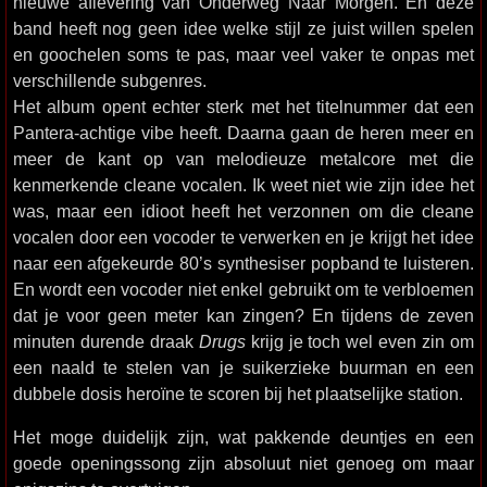
nieuwe aflevering van Onderweg Naar Morgen. En deze
band heeft nog geen idee welke stijl ze juist willen spelen
en goochelen soms te pas, maar veel vaker te onpas met
verschillende subgenres.
Het album opent echter sterk met het titelnummer dat een
Pantera-achtige vibe heeft. Daarna gaan de heren meer en
meer de kant op van melodieuze metalcore met die
kenmerkende cleane vocalen. Ik weet niet wie zijn idee het
was, maar een idioot heeft het verzonnen om die cleane
vocalen door een vocoder te verwerken en je krijgt het idee
naar een afgekeurde 80’s synthesiser popband te luisteren.
En wordt een vocoder niet enkel gebruikt om te verbloemen
dat je voor geen meter kan zingen? En tijdens de zeven
minuten durende draak
Drugs
krijg je toch wel even zin om
een naald te stelen van je suikerzieke buurman en een
dubbele dosis heroïne te scoren bij het plaatselijke station.
Het moge duidelijk zijn, wat pakkende deuntjes en een
goede openingssong zijn absoluut niet genoeg om maar