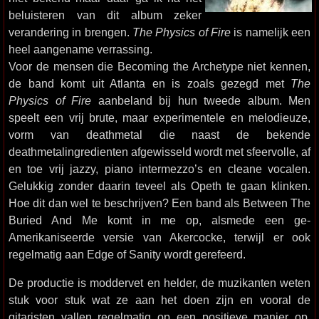
beluisteren van dit album zeker
verandering in brengen.
The Physics of Fire
is namelijk een
heel aangename verrassing.
Voor de mensen die Becoming the Archetype niet kennen,
de band komt uit Atlanta en is zoals gezegd met
The
Physics of Fire
aanbeland bij hun tweede album. Men
speelt een vrij brute, maar experimentele en melodieuze,
vorm van deathmetal die naast de bekende
deathmetalingredienten afgewisseld wordt met sfeervolle, af
en toe vrij jazzy, piano intermezzo’s en cleane vocalen.
Gelukkig zonder daarin teveel als Opeth te gaan klinken.
Hoe dit dan wel te beschrijven? Een band als Between The
Buried And Me komt in me op, alsmede een ge-
Amerikaniseerde versie van Akercocke, terwijl er ook
regelmatig aan Edge of Sanity wordt gerefeerd.
De productie is moddervet en helder, de muzikanten weten
stuk voor stuk wat ze aan het doen zijn en vooral de
gitaristen vallen regelmatig op een positieve manier op.