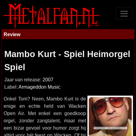
Review
Mambo Kurt - Spiel Heimorgel
Spiel
Jaar van release:
2007
Label:
Armageddon Music
Onkel Tom? Neen, Mambo Kurt is de
enige en echte held van Wacken
Open Air. Met enkel een goedkoop
orgel, zonder zangtalent, maar met
een bizar gevoel voor humor zorgt hij
altijd voor hét feest op Wacken. Of hij