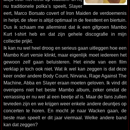
nu traditionele polka’s speelt, Slayer
eert, Marco Borsato covert of Iron Maiden de verdoemenis
in helpt, de sfeer is altijd optimaal in de feesttent en biertuin.
Dus ik schaam me allerminst dat ik een gifgroen Mambo
Kurt t-shirt heb en dat zijn gehele discografie in mijn
collectie prijkt.
Ik kan nu wel heel droog en serieus gaan uitleggen hoe een
Mambo Kurt versie klinkt, maar eigenlijk moet iedereen het
gewoon zelf gaan beluisteren. Het einde van een film
verklap je toch ook niet. Wat ik wel kan zeggen is dat deze
keer onder andere Body Count, Nirvana, Rage Against The
Machine, Abba en Slayer eraan moeten geloven. Ik vind dit
overigens niet het beste Mambo album, zeker omdat de
verrassing er nu wel al een beetje af is. Maar de fans zullen
tevreden zijn en we krijgen weer enkele andere deuntjes op
concerten te horen. En mocht je naar Wacken gaan, de
beste man speelt er dit jaar viermaal. Welke andere band
kan dat zeggen?