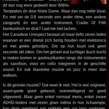
dit dan nog eens gedeeld door Within
Temptation én door Notre Dame. Maar dan nog méér bizar.
En met om de 0.8 seconde een ander ritme, een andere
zangpartij én een ander instrument. Cradle Of Filth
bombastisch en druk? Laat me niet lachen.
Het Canadese Unexpect bestaat uit maar liefst zeven leden
waarvan er een drietal zich bezig houden met elektronica
en met gekke geluidjes. Die op hun buurt ook geen
seconde stil zitten. Om het geheel wat luchtiger (kuch kuch)
te maken komen er gastmuzikanten langs die instrumenten
als saxofoon, viool en cello integreren in de geschifte
sound. En ook klassieke muziek en jazz is meer dan
welkom.
Is dit geniale muziek? Dat weet ik niet. Het is wel origineel,
avant-garde goed gekeurd, overweldigend en goed
uitgevoerd. Maar geen enkel normaal mens, enkel zware
ADHD-leiders met zeven gram mdma in hun lichaampje,
kan deze overdaad aan prikkels een uur lang aanhoren.