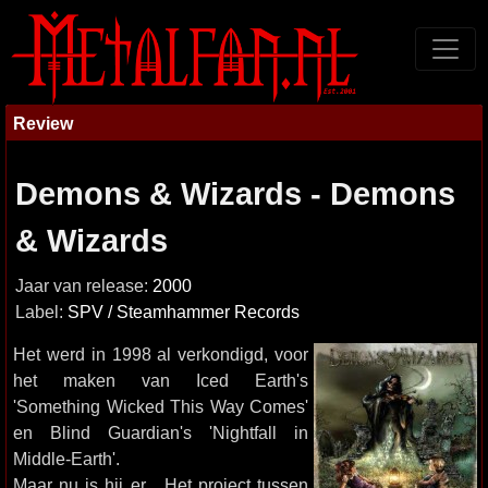
Review
Demons & Wizards - Demons
& Wizards
Jaar van release:
2000
Label:
SPV / Steamhammer Records
Het werd in 1998 al verkondigd, voor
het maken van Iced Earth's
'Something Wicked This Way Comes'
en Blind Guardian's 'Nightfall in
Middle-Earth'.
Maar nu is hij er... Het project tussen