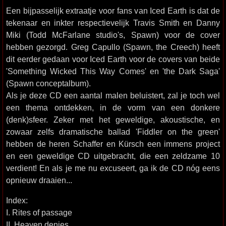
Een bijpasselijk extraatje voor fans van Iced Earth is dat de
tekenaar en inkter respectievelijk Travis Smith en Danny
Miki (Todd McFarlane studio's, Spawn) voor de cover
hebben gezorgd. Greg Capullo (Spawn, the Creech) heeft
dit eerder gedaan voor Iced Earth voor de covers van beide
'Something Wicked This Way Comes' en 'the Dark Saga'
(Spawn conceptalbum).
Als je deze CD een aantal malen beluistert, zal je toch wel
een thema ontdekken, in de vorm van een donkere
(denk)sfeer. Zeker met het geweldige, akoustische, en
zowaar zelfs dramatische ballad 'Fiddler on the green'
hebben de heren Schaffer en Kürsch een immens project
en een geweldige CD uitgebracht, die een zeldzame 10
verdient! En als je me nu excuseert, ga ik de CD nóg eens
opnieuw draaien...
Index:
I. Rites of passage
II. Heaven denies