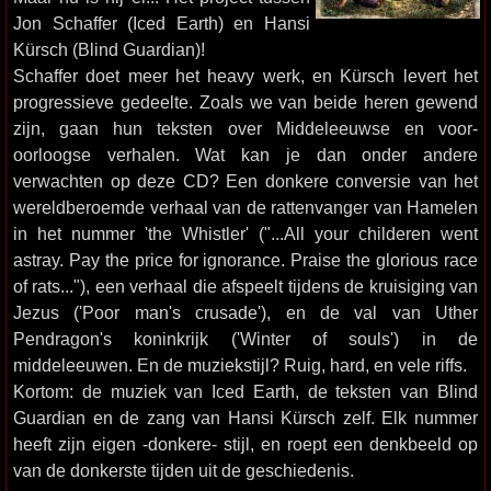
Jon Schaffer (Iced Earth) en Hansi
Kürsch (Blind Guardian)!
Schaffer doet meer het heavy werk, en Kürsch levert het
progressieve gedeelte. Zoals we van beide heren gewend
zijn, gaan hun teksten over Middeleeuwse en voor-
oorloogse verhalen. Wat kan je dan onder andere
verwachten op deze CD? Een donkere conversie van het
wereldberoemde verhaal van de rattenvanger van Hamelen
in het nummer 'the Whistler' ("...All your childeren went
astray. Pay the price for ignorance. Praise the glorious race
of rats..."), een verhaal die afspeelt tijdens de kruisiging van
Jezus ('Poor man's crusade'), en de val van Uther
Pendragon's koninkrijk ('Winter of souls') in de
middeleeuwen. En de muziekstijl? Ruig, hard, en vele riffs.
Kortom: de muziek van Iced Earth, de teksten van Blind
Guardian en de zang van Hansi Kürsch zelf. Elk nummer
heeft zijn eigen -donkere- stijl, en roept een denkbeeld op
van de donkerste tijden uit de geschiedenis.