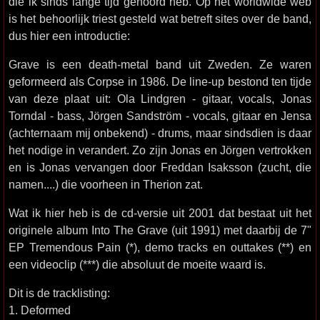
die ik sinds lange tijd gehoord heb. Op het worldwide web
is het behoorlijk triest gesteld wat betreft sites over de band,
dus hier een introductie:
Grave is een death-metal band uit Zweden. Ze waren
geformeerd als Corpse in 1986. De line-up bestond ten tijde
van deze plaat uit: Ola Lindgren - gitaar, vocals, Jonas
Torndal - bass, Jörgen Sandström - vocals, gitaar en Jensa
(achternaam mij onbekend) - drums, maar sindsdien is daar
het nodige in verandert. Zo zijn Jonas en Jörgen vertrokken
en is Jonas vervangen door Freddan Isaksson (zucht, die
namen....) die voorheen in Therion zat.
Wat ik hier heb is de cd-versie uit 2001 dat bestaat uit het
originele album Into The Grave (uit 1991) met daarbij de 7"
EP Tremendous Pain (*), demo tracks en outtakes (**) en
een videoclip (***) die absoluut de moeite waard is.
Dit is de tracklisting:
1. Deformed