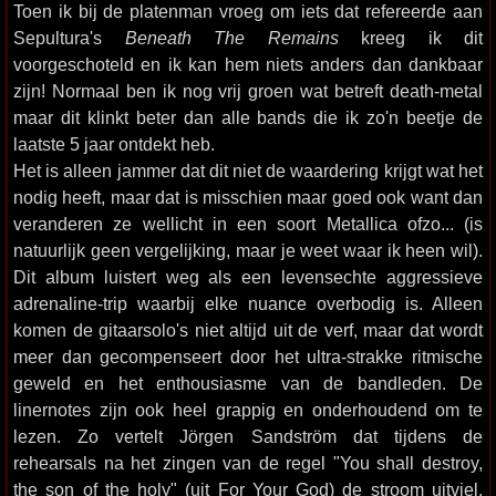
Toen ik bij de platenman vroeg om iets dat refereerde aan
Sepultura's
Beneath The Remains
kreeg ik dit
voorgeschoteld en ik kan hem niets anders dan dankbaar
zijn! Normaal ben ik nog vrij groen wat betreft death-metal
maar dit klinkt beter dan alle bands die ik zo'n beetje de
laatste 5 jaar ontdekt heb.
Het is alleen jammer dat dit niet de waardering krijgt wat het
nodig heeft, maar dat is misschien maar goed ook want dan
veranderen ze wellicht in een soort Metallica ofzo... (is
natuurlijk geen vergelijking, maar je weet waar ik heen wil).
Dit album luistert weg als een levensechte aggressieve
adrenaline-trip waarbij elke nuance overbodig is. Alleen
komen de gitaarsolo's niet altijd uit de verf, maar dat wordt
meer dan gecompenseert door het ultra-strakke ritmische
geweld en het enthousiasme van de bandleden. De
linernotes zijn ook heel grappig en onderhoudend om te
lezen. Zo vertelt Jörgen Sandström dat tijdens de
rehearsals na het zingen van de regel "You shall destroy,
the son of the holy" (uit For Your God) de stroom uitviel.