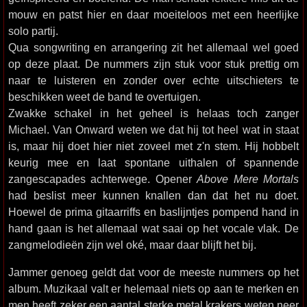
mouw en patst hier en daar moeiteloos met een heerlijke
solo partij.
Qua songwriting en arrangering zit het allemaal wel goed
op deze plaat. De nummers zijn stuk voor stuk prettig om
naar te luisteren en zonder over echte uitschieters te
beschikken weet de band te overtuigen.
Zwakke schakel in het geheel is helaas toch zanger
Michael. Van Onward weten we dat hij tot heel wat in staat
is, maar hij doet hier niet zoveel met z'n stem. Hij hobbelt
keurig mee en laat spontane uithalen of spannende
zangescapades achterwege. Opener
Above Mere Mortals
had beslist meer kunnen knallen dan dat het nu doet.
Hoewel de prima gitaarriffs en baslijntjes pompend hand in
hand gaan is het allemaal wat saai op het vocale vlak. De
zangmelodieën zijn wel oké, maar daar blijft het bij.
Jammer genoeg geldt dat voor de meeste nummers op het
album. Muzikaal valt er helemaal niets op aan te merken en
men heeft zeker een aantal sterke metal krakers weten neer