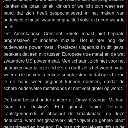
klanken die totaal uniek klinken of wellicht toch weer een
band dat zich heeft gespecialiseerd in het maken van
ouderwetse metal, waarin originaliteit volstrekt geen waarde
heeft.
Het Amerikaanse Crescent Shield maakt niet bepaald
progressieve of moderne muziek. Het is hier nog die
ouderwetse power metal. Preciezer uitgedrukt in dit geval
betekent dat een mix tussen Europese true metal en de wat
zwaardere US power metal. Men schaamt zich niet voor het
gebruiken van talloze cliché's en durft zelfs het woord metal
weer op te nemen in enkele songteksten. In dat opzicht zou
je de band weer origineel kunnen noemen, omdat de
schare ouderwetse metalbands er niet veel groter op wordt.
De band bestaat onder andere uit Onward zanger Michael
Grant en Destiny's End gitarist Daniel DeLucie.
Laatstgenoemde is absoluut de smaakmaker op deze
debuutcd, want het gitaarwerk blijft vrijwel de gehele plaat
geïnspireerd en boeiend. De man schudt lekkere riffs uit de