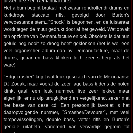
tussen deze en Demanufacture).
Het album begint brutaal met zwaar rondrollendr drums en
kurkdroge staccato riffs, gevolgd door Burton's
verwoestende stem..."Shock" is begonnen, en de luisteraar
wordt tegen de muur gedrukt door al het geweld. Wat opvalt
ten opzichte van Demanufacture en ook Obsolete is dat hun
geluid nog nooit zo droog heeft geklonken (het is wel een
veel organischer album dan bv. Demanufacture, maar de
drums, gitaar en bass klinken toch zeer scherp als het
ware).
"Edgecrusher" krijgt wat leuk gescratch van de Mexicaanse
DJ Zodak, maar vooral de zeer lage bass tijdens de noten
klinkt gaaf, een leuk nummer, live zeer lekker, maar
eigenlijk, er nu oip terugkijkend en vergelijkend, zeker niet
het beste van deze cd. Een presoonlijk favoriet is het
daaropvolgende nummer, "Smasher/Devourer", met veel
tempowisselingen, double bass, vetter riffs en Burton's
geniale uitaheln, varierend van vervarrlijk gegrom tot