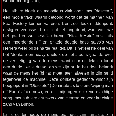
wondermooi gezang.
Het album bloeit op melodieus vlak open met "descent",
een mooie track waarin getoond wordt dat de mannen van
Fear Factory kunnen variëren. Een zeer leuk middenpunt,
rustig en verfrissend...niet dat het lang duurt, want voor we
het goed en wel beseffen brengt "Hi-tech Hate" ons, mits
een moordende riff en enkele double bass salvo's van
Herrera weer bij de harde realiteit. Dit is het eerste deel van
het "donkere en heavy drieluik op het album, gaande over
de vernietiging van de mens, want door de teksten loopt
een duidelijke leidraad, en we zijn nu in het deel belandt
waar de mens het (bijna) moet laten afweten in zijn strijd
tegenover de machine. Deze donkere gedachte vindt zijn
hoogtepunt in "Obsolete" (Dominate as to erase/wiping man
off Earth's face now), een in mijn ogen miskend machtige
song, met subliem drumwerk van Herrera en zeer krachtige
zang van Burton.
Er is echter hoop, de mensheid heeft zijn fantasie, zijn