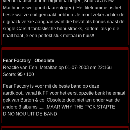
viel het laatste album Digimortal tegen, Soul Of A New
Machine is wel goed daarentegen). Het titelnummer is het
beste wat ze ooit gemaakt hebben. Je moet zeker achter de
digipack versie aangaan want die bevat als bonus naast de
single Cars 4 fantastische bonustracks, kortom; als je die
haalt haal je een perfekt stuk metaal in huis!!
Fear Factory - Obsolete
Reactie van Een_Metalfan op 01-07-2003 om 22:16u
Score:
95
/ 100
Fear Factory is voor mij de beste band op deze
aardkloot...vanaf ik FF voor het eerst opzette benk helemaal
gek van Burton & co. Obsolete doet niet ten onder van de
andere 3 albums........MAAR WHY THE F*CK STAPTE
DINO NOU UIT DE BAND