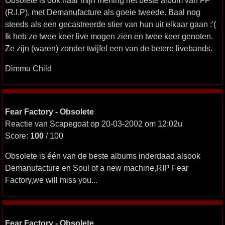
Obsolete is ook naar mijn mening het beste album van FF
(R.I.P), met Demanufacture als goeie tweede. Baal nog
steeds als een gecastreerde stier van hun uit elkaar gaan :'(
Ik heb ze twee keer live mogen zien en twee keer genoten.
Ze zijn (waren) zonder twijfel een van de betere livebands.
Dimmu Child
Fear Factory - Obsolete
Reactie van Scapegoat op 20-03-2002 om 12:02u
Score:
100
/ 100
Obsolete is één van de beste albums inderdaad,alsook
Demanufacture en Soul of a new machine,RIP Fear
Factory,we will miss you...
Fear Factory - Obsolete