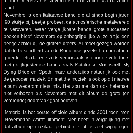
minder interessante Novembre nu hetzelfde via datzelfde
label.
Novembre is een Italiaanse band die al sinds begin jaren
’90 stukje bij beetje probeert de atmosferische metalwereld
te veroveren. Waar vergelijkbare bands grote successen
boeken bleef Novembre op onbegrijpelijke wijze altijd een
beetje achter bij de grotere broers. Al moet gezegd worden
dat de bekendheid van dit Romeinse gezelschap per album
groeide. Iets dat enerzijds veroorzaakt is door de vele tours
met gelijkgestemde bands zoals Katatonia, Moonspell, My
Dying Bride en Opeth, maar anderzijds natuurlijk ook met
de geboden muziek. En met die muziek is ook op dit nieuwe
album wederom niets mis. Het zou me dan ook helemaal
niet verbazen als Novembre met dit album de grote (en
verdiende) doorbraak gaat beleven.
‘Materia’ is het eerste officiele album sinds 2001 toen men
‘Novembrine Waltz’ uitbracht. Men heeft in vergelijking met
dat album op muzikaal gebied niet al te veel wijzigingen