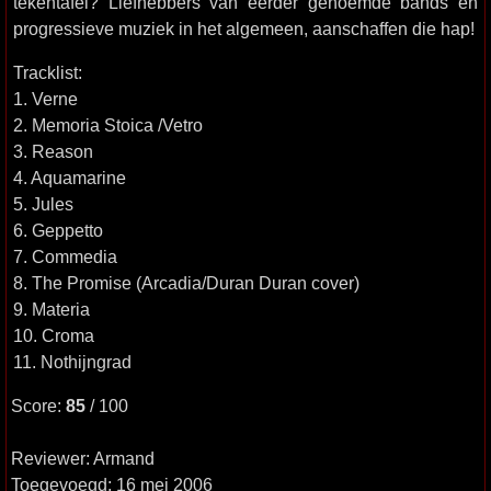
tekentafel? Liefhebbers van eerder genoemde bands en
progressieve muziek in het algemeen, aanschaffen die hap!
Tracklist:
1. Verne
2. Memoria Stoica /Vetro
3. Reason
4. Aquamarine
5. Jules
6. Geppetto
7. Commedia
8. The Promise (Arcadia/Duran Duran cover)
9. Materia
10. Croma
11. Nothijngrad
Score:
85
/ 100
Reviewer: Armand
Toegevoegd: 16 mei 2006