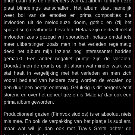
ondergaan dus de liefhebbers van dat album kunnen deze
plaat blindelings aanschaffen. Het album staat namelijk
weer bol van de emoties en prima composities die
invloeden uit de melodieuze doom, gothic en (zij het
sporadisch) deathmetal bevatten. Helaas zijn de deathmetal
invloeden zoals gezegd vrij sporadisch, helaas omdat iets
meer uitbarstingen zoals men in het verleden regelmatig
deed het album mijn inziens nog interessanter hadden
gemaakt. Een ander negatief puntje zijn de vocalen.
Doordat men de grunts op dit album wat minder vaak van
stal haalt in vergelijking met het verleden en men zich
vooral bediend van heldere zang worden de vocalen op
den duur een beetje eentonig. Gelukkig is dit nergens echt
storend en over het geheel gezien is ‘Materia’ dan ook een
prima album geworden.
Productioneel gezien (Finnvox studios) is er absoluut niets
mis mee. En ook de verpakking van het plaatje is subliem,
maar wat wil je dan ook met Travis Smith achter de