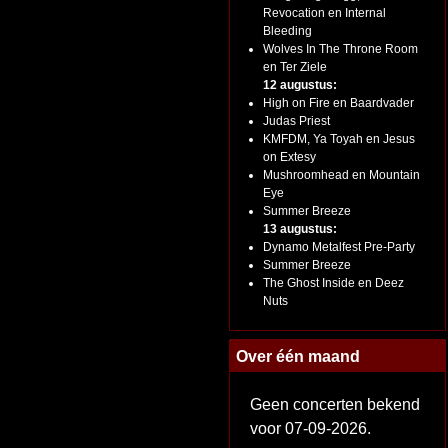
Revocation en Internal
Bleeding
Wolves In The Throne Room
en Ter Ziele
12 augustus:
High on Fire en Baardvader
Judas Priest
KMFDM, Ya Toyah en Jesus
on Extesy
Mushroomhead en Mountain
Eye
Summer Breeze
13 augustus:
Dynamo Metalfest Pre-Party
Summer Breeze
The Ghost Inside en Deez
Nuts
Over één maand
Geen concerten bekend
voor 07-09-2026.