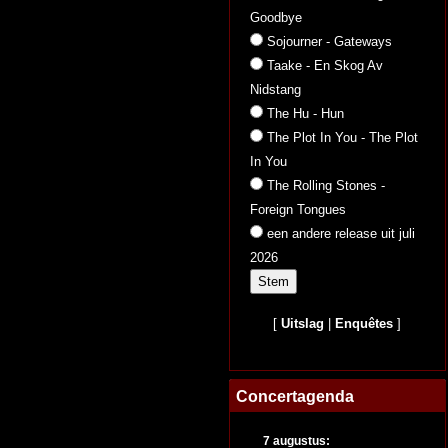
Goodbye
Sojourner - Gateways
Taake - En Skog Av
Nidstang
The Hu - Hun
The Plot In You - The Plot
In You
The Rolling Stones -
Foreign Tongues
een andere release uit juli
2026
[
Uitslag
|
Enquêtes
]
Concertagenda
7 augustus: