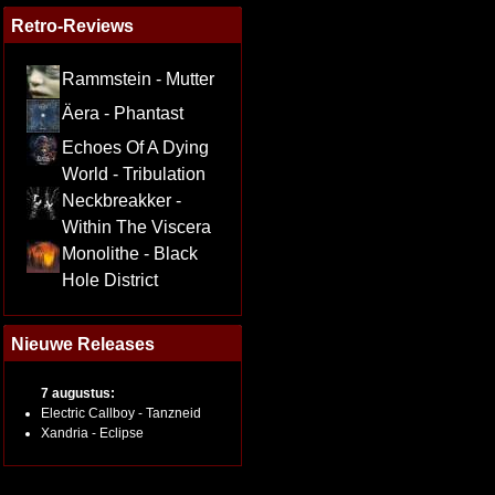
Retro-Reviews
Rammstein - Mutter
Äera - Phantast
Echoes Of A Dying
World - Tribulation
Neckbreakker -
Within The Viscera
Monolithe - Black
Hole District
Nieuwe Releases
7 augustus:
Electric Callboy - Tanzneid
Xandria - Eclipse