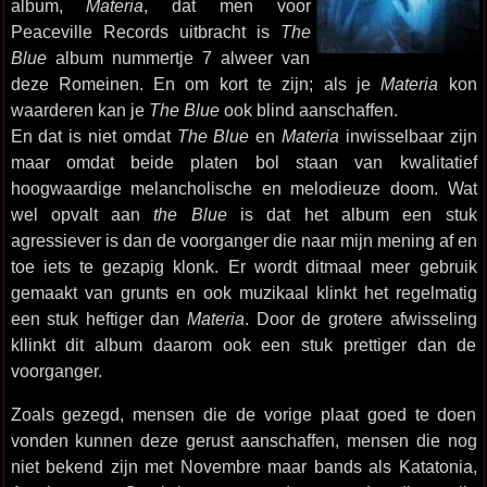
album,
Materia
, dat men voor
Peaceville Records uitbracht is
The
Blue
album nummertje 7 alweer van
deze Romeinen. En om kort te zijn; als je
Materia
kon
waarderen kan je
The Blue
ook blind aanschaffen.
En dat is niet omdat
The Blue
en
Materia
inwisselbaar zijn
maar omdat beide platen bol staan van kwalitatief
hoogwaardige melancholische en melodieuze doom. Wat
wel opvalt aan
the Blue
is dat het album een stuk
agressiever is dan de voorganger die naar mijn mening af en
toe iets te gezapig klonk. Er wordt ditmaal meer gebruik
gemaakt van grunts en ook muzikaal klinkt het regelmatig
een stuk heftiger dan
Materia
. Door de grotere afwisseling
kllinkt dit album daarom ook een stuk prettiger dan de
voorganger.
Zoals gezegd, mensen die de vorige plaat goed te doen
vonden kunnen deze gerust aanschaffen, mensen die nog
niet bekend zijn met Novembre maar bands als Katatonia,