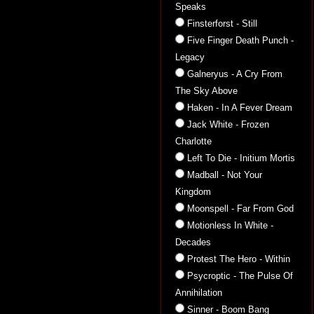
Speaks
Finsterforst - Still
Five Finger Death Punch -
Legacy
Galneryus - A Cry From
The Sky Above
Haken - In A Fever Dream
Jack White - Frozen
Charlotte
Left To Die - Initium Mortis
Madball - Not Your
Kingdom
Moonspell - Far From God
Motionless In White -
Decades
Protest The Hero - Within
Psycroptic - The Pulse Of
Annihilation
Sinner - Boom Bang