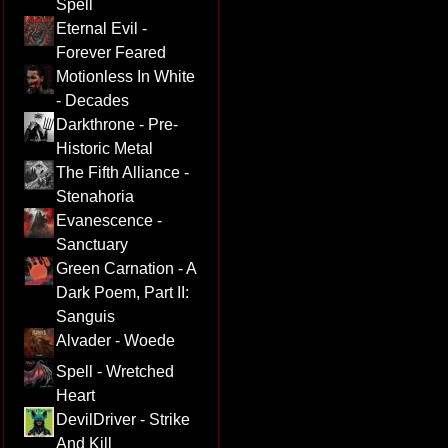
Spell
Eternal Evil -
Forever Feared
Motionless In White
- Decades
Darkthrone - Pre-
Historic Metal
The Fifth Alliance -
Stenahoria
Evanescence -
Sanctuary
Green Carnation - A
Dark Poem, Part II:
Sanguis
Alvader - Woede
Spell - Wretched
Heart
DevilDriver - Strike
And Kill