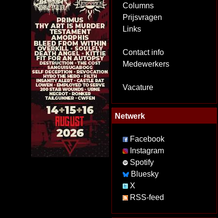
Columns
Prijsvragen
Links
Contact info
Medewerkers
Vacature
Netwerk
Facebook
Instagram
Spotify
Bluesky
X
RSS-feed