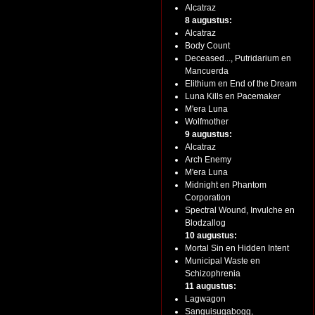
Alcatraz
8 augustus:
Alcatraz
Body Count
Deceased..., Putridarium en
Mancuerda
Elithium en End of the Dream
Luna Kills en Pacemaker
M'era Luna
Wolfmother
9 augustus:
Alcatraz
Arch Enemy
M'era Luna
Midnight en Phantom
Corporation
Spectral Wound, Invulche en
Blodzallog
10 augustus:
Mortal Sin en Hidden Intent
Municipal Waste en
Schizophrenia
11 augustus:
Lagwagon
Sanguisugabogg,