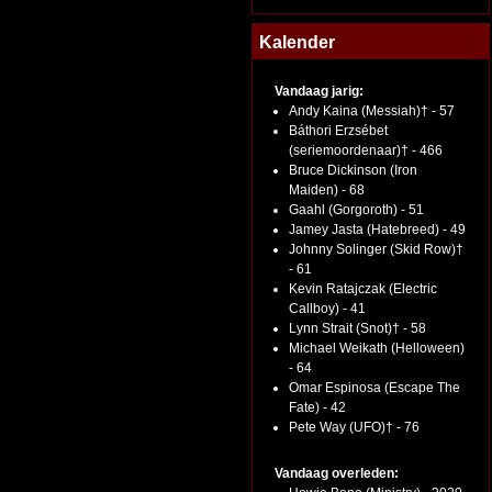
Kalender
Vandaag jarig:
Andy Kaina (Messiah)† - 57
Báthori Erzsébet
(seriemoordenaar)† - 466
Bruce Dickinson (Iron
Maiden) - 68
Gaahl (Gorgoroth) - 51
Jamey Jasta (Hatebreed) - 49
Johnny Solinger (Skid Row)†
- 61
Kevin Ratajczak (Electric
Callboy) - 41
Lynn Strait (Snot)† - 58
Michael Weikath (Helloween)
- 64
Omar Espinosa (Escape The
Fate) - 42
Pete Way (UFO)† - 76
Vandaag overleden: