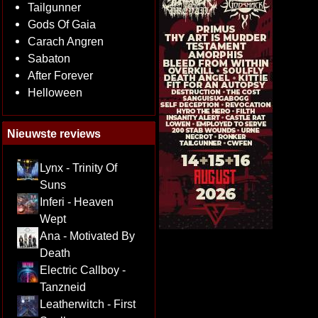
Tailgunner
Gods Of Gaia
Carach Angren
Sabaton
After Forever
Helloween
Nieuwste reviews
Lynx - Trinity Of
Suns
Inferi - Heaven
Wept
Ana - Motivated By
Death
Electric Callboy -
Tanzneid
Leatherwitch - First