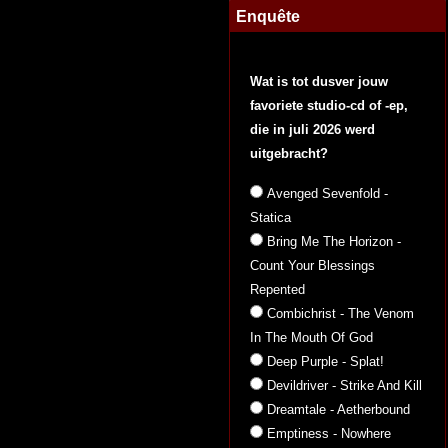
Enquête
Wat is tot dusver jouw
favoriete studio-cd of -ep,
die in juli 2026 werd
uitgebracht?
Avenged Sevenfold -
Statica
Bring Me The Horizon -
Count Your Blessings
Repented
Combichrist - The Venom
In The Mouth Of God
Deep Purple - Splat!
Devildriver - Strike And Kill
Dreamtale - Aetherbound
Emptiness - Nowhere