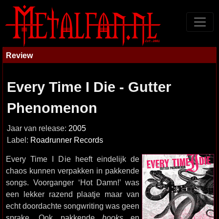
Review
Every Time I Die - Gutter
Phenomenon
Jaar van release:
2005
Label:
Roadrunner Records
Every Time I Die heeft eindelijk de
chaos kunnen verpakken in pakkende
songs. Voorganger ‘Hot Damn!’ was
een lekker razend plaatje maar van
echt doordachte songwriting was geen
sprake. Ook pakkende
hooks
en