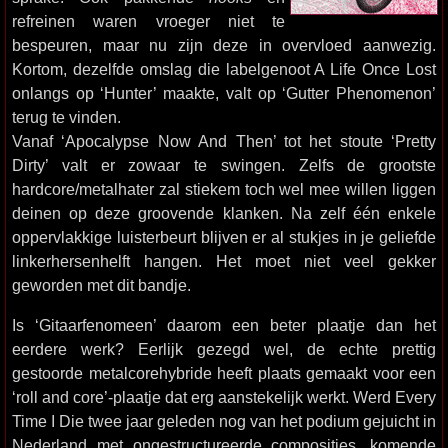
refreinen waren vroeger niet te
bespeuren, maar nu zijn deze in overvloed aanwezig.
Kortom, dezelfde omslag die labelgenoot A Life Once Lost
onlangs op ‘Hunter’ maakte, valt op ‘Gutter Phenomenon’
terug te vinden.
Vanaf ‘Apocalypse Now And Then’ tot het stoute ‘Pretty
Dirty’ valt er zowaar te swingen. Zelfs de grootste
hardcore/metalhater zal stiekem toch wel mee willen liggen
deinen op deze groovende klanken. Na zelf één enkele
oppervlakkige luisterbeurt blijven er al stukjes in je geliefde
linkerhersenhelft hangen. Het moet niet veel gekker
geworden met dit bandje.
Is ‘Gitaarfenomeen’ daarom een beter plaatje dan het
eerdere werk? Eerlijk gezegd wel, de echte prettig
gestoorde metalcorehybride heeft plaats gemaakt voor een
‘roll and core’-plaatje dat erg aanstekelijk werkt. Werd Every
Time I Die twee jaar geleden nog van het podium gejuicht in
Nederland met ongestructureerde composities, komende