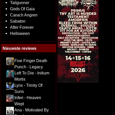
Tailgunner
Gods Of Gaia
Carach Angren
Sabaton
After Forever
Helloween
Nieuwste reviews
Five Finger Death
Punch - Legacy
Left To Die - Initium
Mortis
Lynx - Trinity Of
Suns
Inferi - Heaven
Wept
Ana - Motivated By