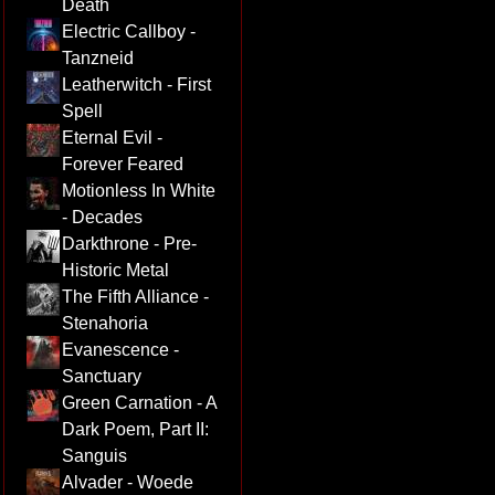
Death
Electric Callboy -
Tanzneid
Leatherwitch - First
Spell
Eternal Evil -
Forever Feared
Motionless In White
- Decades
Darkthrone - Pre-
Historic Metal
The Fifth Alliance -
Stenahoria
Evanescence -
Sanctuary
Green Carnation - A
Dark Poem, Part II:
Sanguis
Alvader - Woede