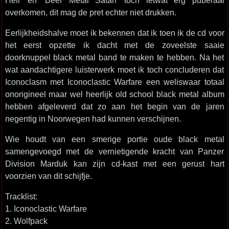
Hell’ en ‘Beer Metal Satan’ toch ietwat erg puberaal
overkomen, dit mag de pret echter niet drukken.
Eerlijkheidshalve moet ik bekennen dat ik toen ik de cd voor
het eerst opzette ik dacht met de zoveelste saaie
doorknuppel black metal band te maken te hebben. Na het
wat aandachtigere luisterwerk moet ik toch concluderen dat
Iconoclasm met Iconoclastic Warfare een weliswaar totaal
onorigineel maar wel heerlijk old school black metal album
hebben afgeleverd dat zo aan het begin van de jaren
negentig in Noorwegen had kunnen verschijnen.
Wie houdt van een smerige portie oude black metal
samengevoegd met de vernietigende kracht van Panzer
Division Marduk kan zijn cd-kast met een gerust hart
voorzien van dit schijfje.
Tracklist:
1. Iconoclastic Warfare
2. Wolfpack