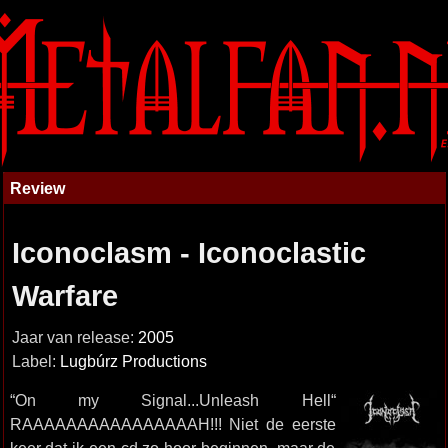
Review
Iconoclasm - Iconoclastic
Warfare
Jaar van release:
2005
Label:
Lugbúrz Productions
“On my Signal...Unleash Hell“
RAAAAAAAAAAAAAAAAH!!! Niet de eerste