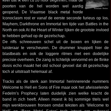
keer dat ik een cd zo hoor beginnen, maar de
poorten van de hel worden wel aardig
geopend. De Vlaamse black metal horde
Iconoclasm rost er vanaf de eerste seconde furieus op los.
Mayhem, Darkthrone en Immortal ten tijde van Battles in the
North en ook At the Heart of Winter lijken de grootste invloed
te hebben gehad op de gezelschap.
De riffs schreeuwen schel uit de boxen en lijken de
luisteraar te verscheuren. De drummer knuppelt hier de
blastbeats en ook de loggere ritmes met een dodelijke
precisie overheen. De zang is lichtelijk vervormd en de flinke
dosis echo maakt het old school gevoel dat dit gezelschap
toch al uitstraalt helemaal af.
Tracks als de sterk aan Immortal herinnerende nummers
Welcome to Hell en Sons of Fire maar ook het afwisselende
Fedelm’s Prophecy laten duidelijk zien welke kracht de
band in zich heeft. Alleen moest ik bij sommige titels wel
mijn wenkbrouwen fronsen omdat teksten als ‘Welcome to