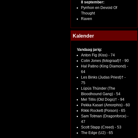
8 september:
Pyrrhon en Devoid Of
Thought
Raven
Kalender
Vandaag jarig:
Anton Fig (Kiss) - 74
Colin Jones (fotograaf)† - 90
Hal Patino (King Diamond) -
64
Les Binks (Judas Priest)† -
75
Lüpüs Thünder (The
Bloodhound Gang) - 54
Mel Tillis (Old Dogs)† - 94
Pekka Kasari (Amorphis) - 60
Rikki Rockett (Poison) - 65
Sam Totman (Dragonforce) -
47
Scott Stapp (Creed) - 53
The Edge (U2) - 65