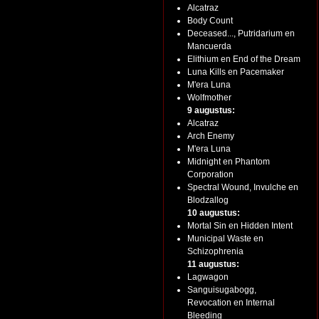
Alcatraz
Body Count
Deceased..., Putridarium en
Mancuerda
Elithium en End of the Dream
Luna Kills en Pacemaker
M'era Luna
Wolfmother
9 augustus:
Alcatraz
Arch Enemy
M'era Luna
Midnight en Phantom
Corporation
Spectral Wound, Invulche en
Blodzallog
10 augustus:
Mortal Sin en Hidden Intent
Municipal Waste en
Schizophrenia
11 augustus:
Lagwagon
Sanguisugabogg,
Revocation en Internal
Bleeding