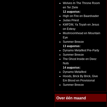
Wolves In The Throne Room
en Ter Ziele
12 augustus:
High on Fire en Baardvader
Judas Priest
KMFDM, Ya Toyah en Jesus
on Extesy
Mushroomhead en Mountain
Eye
Summer Breeze
13 augustus:
Dynamo Metalfest Pre-Party
Summer Breeze
The Ghost Inside en Deez
Nuts
14 augustus:
Dynamo Metalfest
Hoods, Brick By Brick, Give
Em Blood en Provisional
Summer Breeze
Over één maand