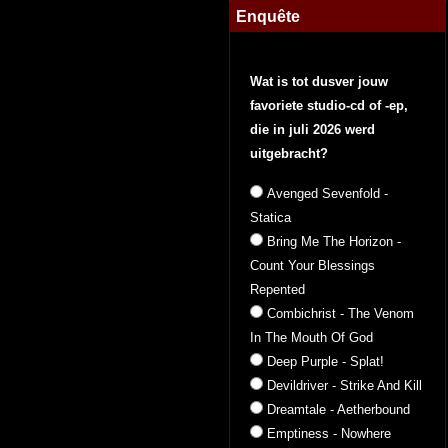
Enquête
Wat is tot dusver jouw
favoriete studio-cd of -ep,
die in juli 2026 werd
uitgebracht?
Avenged Sevenfold -
Statica
Bring Me The Horizon -
Count Your Blessings
Repented
Combichrist - The Venom
In The Mouth Of God
Deep Purple - Splat!
Devildriver - Strike And Kill
Dreamtale - Aetherbound
Emptiness - Nowhere