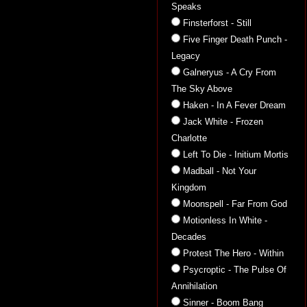
Speaks
Finsterforst - Still
Five Finger Death Punch -
Legacy
Galneryus - A Cry From
The Sky Above
Haken - In A Fever Dream
Jack White - Frozen
Charlotte
Left To Die - Initium Mortis
Madball - Not Your
Kingdom
Moonspell - Far From God
Motionless In White -
Decades
Protest The Hero - Within
Psycroptic - The Pulse Of
Annihilation
Sinner - Boom Bang