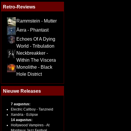
Retro-Reviews
Rammstein - Mutter
Äera - Phantast
Echoes Of A Dying
World - Tribulation
Neckbreakker -
Within The Viscera
Monolithe - Black
Hole District
Nieuwe Releases
7 augustus:
Electric Callboy - Tanzneid
Xandria - Eclipse
14 augustus:
Hollywood Vampires - At
Montreux Jazz Festival