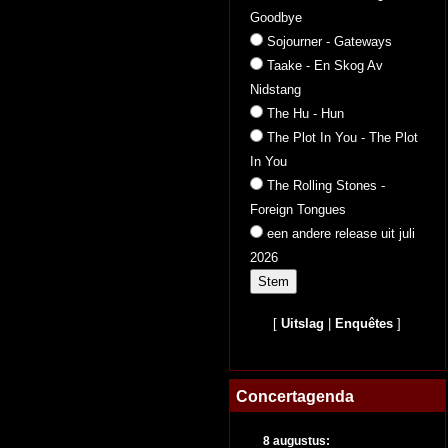
Goodbye
Sojourner - Gateways
Taake - En Skog Av
Nidstang
The Hu - Hun
The Plot In You - The Plot
In You
The Rolling Stones -
Foreign Tongues
een andere release uit juli
2026
[
Uitslag
|
Enquêtes
]
Concertagenda
8 augustus: