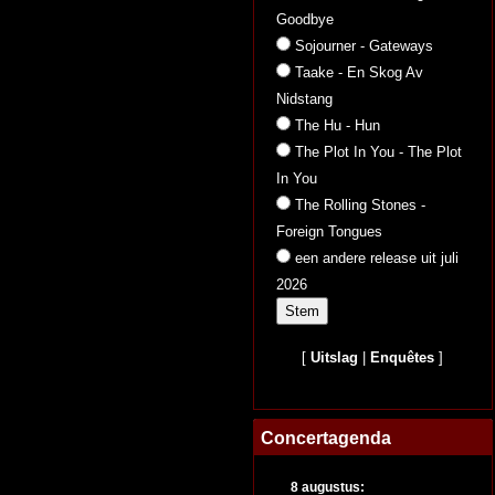
Goodbye
Sojourner - Gateways
Taake - En Skog Av
Nidstang
The Hu - Hun
The Plot In You - The Plot
In You
The Rolling Stones -
Foreign Tongues
een andere release uit juli
2026
[
Uitslag
|
Enquêtes
]
Concertagenda
8 augustus: