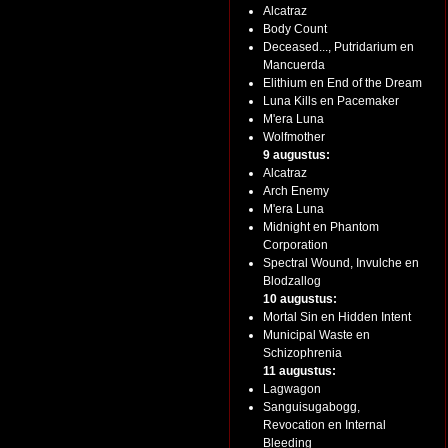
Alcatraz
Body Count
Deceased..., Putridarium en
Mancuerda
Elithium en End of the Dream
Luna Kills en Pacemaker
M'era Luna
Wolfmother
9 augustus:
Alcatraz
Arch Enemy
M'era Luna
Midnight en Phantom
Corporation
Spectral Wound, Invulche en
Blodzallog
10 augustus:
Mortal Sin en Hidden Intent
Municipal Waste en
Schizophrenia
11 augustus:
Lagwagon
Sanguisugabogg,
Revocation en Internal
Bleeding