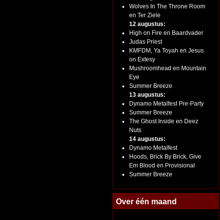
Wolves In The Throne Room
en Ter Ziele
12 augustus:
High on Fire en Baardvader
Judas Priest
KMFDM, Ya Toyah en Jesus
on Extesy
Mushroomhead en Mountain
Eye
Summer Breeze
13 augustus:
Dynamo Metalfest Pre-Party
Summer Breeze
The Ghost Inside en Deez
Nuts
14 augustus:
Dynamo Metalfest
Hoods, Brick By Brick, Give
Em Blood en Provisional
Summer Breeze
Over één maand