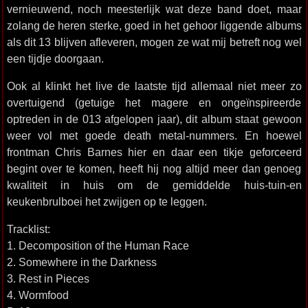
vernieuwend, noch meesterlijk wat deze band doet, maar
zolang de heren sterke, goed in het gehoor liggende albums
als dit 13 blijven afleveren, mogen ze wat mij betreft nog wel
een tijdje doorgaan.
Ook al klinkt het live de laatste tijd allemaal niet meer zo
overtuigend (getuige het magere en ongeïnspireerde
optreden in de 013 afgelopen jaar), dit album staat gewoon
weer vol met goede death metal-nummers. En hoewel
frontman Chris Barnes hier en daar een tikje geforceerd
begint over te komen, heeft hij nog altijd meer dan genoeg
kwaliteit in huis om de gemiddelde huis-tuin-en
keukenbrulboei het zwijgen op te leggen.
Tracklist:
1. Decomposition of the Human Race
2. Somewhere in the Darkness
3. Rest in Pieces
4. Wormfood