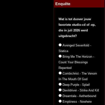
Enquête
Wat is tot dusver jouw
favoriete studio-cd of -ep,
die in juli 2026 werd
uitgebracht?
Avenged Sevenfold -
Statica
Bring Me The Horizon -
Count Your Blessings
Repented
Combichrist - The Venom
In The Mouth Of God
Deep Purple - Splat!
Devildriver - Strike And Kill
Dreamtale - Aetherbound
Emptiness - Nowhere