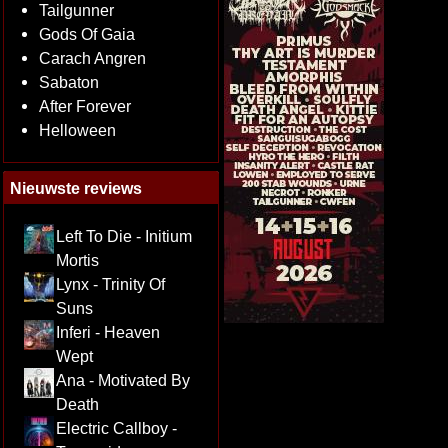
Tailgunner
Gods Of Gaia
Carach Angren
Sabaton
After Forever
Helloween
Nieuwste reviews
Left To Die - Initium
Mortis
Lynx - Trinity Of
Suns
Inferi - Heaven
Wept
Ana - Motivated By
Death
Electric Callboy -