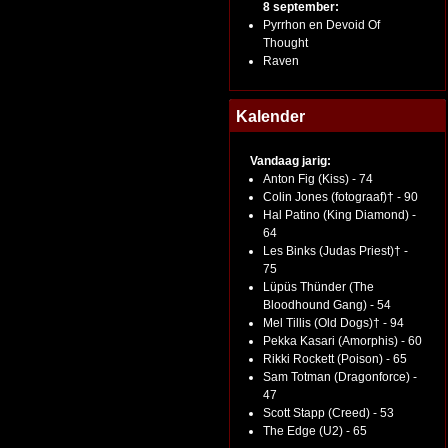
8 september:
Pyrrhon en Devoid Of
Thought
Raven
Kalender
Vandaag jarig:
Anton Fig (Kiss) - 74
Colin Jones (fotograaf)† - 90
Hal Patino (King Diamond) -
64
Les Binks (Judas Priest)† -
75
Lüpüs Thünder (The
Bloodhound Gang) - 54
Mel Tillis (Old Dogs)† - 94
Pekka Kasari (Amorphis) - 60
Rikki Rockett (Poison) - 65
Sam Totman (Dragonforce) -
47
Scott Stapp (Creed) - 53
The Edge (U2) - 65