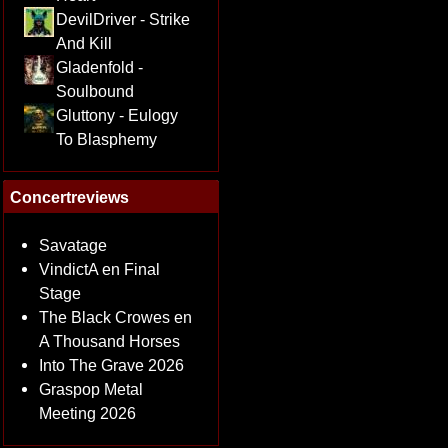
DevilDriver - Strike
And Kill
Gladenfold -
Soulbound
Gluttony - Eulogy
To Blasphemy
Concertreviews
Savatage
VindictA en Final
Stage
The Black Crowes en
A Thousand Horses
Into The Grave 2026
Graspop Metal
Meeting 2026