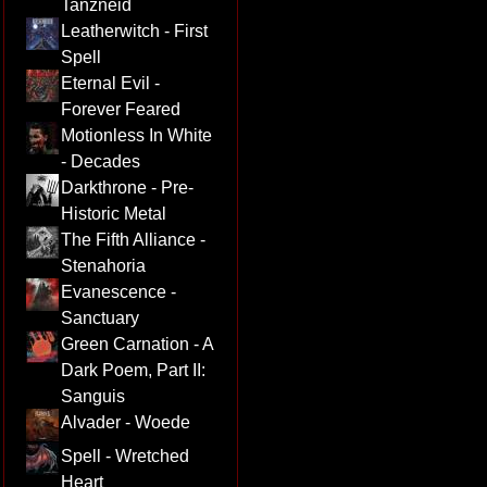
Tanzneid
Leatherwitch - First
Spell
Eternal Evil -
Forever Feared
Motionless In White
- Decades
Darkthrone - Pre-
Historic Metal
The Fifth Alliance -
Stenahoria
Evanescence -
Sanctuary
Green Carnation - A
Dark Poem, Part II:
Sanguis
Alvader - Woede
Spell - Wretched
Heart