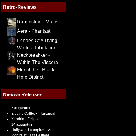
Retro-Reviews
Rammstein - Mutter
Äera - Phantast
Echoes Of A Dying
World - Tribulation
Neckbreakker -
Within The Viscera
Monolithe - Black
Hole District
Nieuwe Releases
7 augustus:
Electric Callboy - Tanzneid
Xandria - Eclipse
14 augustus:
Hollywood Vampires - At
Montreux Jazz Festival