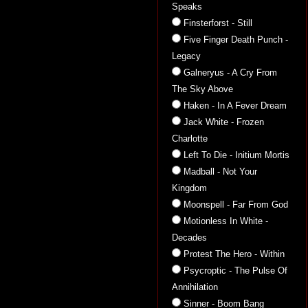
Speaks
Finsterforst - Still
Five Finger Death Punch -
Legacy
Galneryus - A Cry From
The Sky Above
Haken - In A Fever Dream
Jack White - Frozen
Charlotte
Left To Die - Initium Mortis
Madball - Not Your
Kingdom
Moonspell - Far From God
Motionless In White -
Decades
Protest The Hero - Within
Psycroptic - The Pulse Of
Annihilation
Sinner - Boom Bang