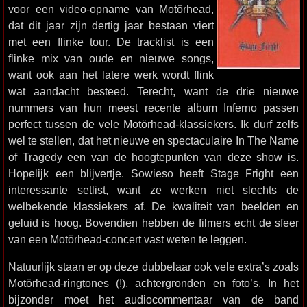
voor een video-opname van Motörhead,
dat dit jaar zijn dertig jaar bestaan viert
met een flinke tour. De tracklist is een
flinke mix van oude en nieuwe songs,
want ook aan het latere werk wordt flink
wat aandacht besteed. Terecht, want de drie nieuwe
nummers van hun meest recente album Inferno passen
perfect tussen de vele Motörhead-klassiekers. Ik durf zelfs
wel te stellen, dat het nieuwe en spectaculaire In The Name
of Tragedy een van de hoogtepunten van deze show is.
Hopelijk een blijvertje. Sowieso heeft Stage Fright een
interessante setlist, want ze werken niet slechts de
welbekende klassiekers af. De kwaliteit van beelden en
geluid is hoog. Bovendien hebben de filmers echt de sfeer
van een Motörhead-concert vast weten te leggen.
Natuurlijk staan er op deze dubbelaar ook vele extra’s zoals
Motörhead-ringtones (!), achtergronden en foto’s. In het
bijzonder moet het audiocommentaar van de band