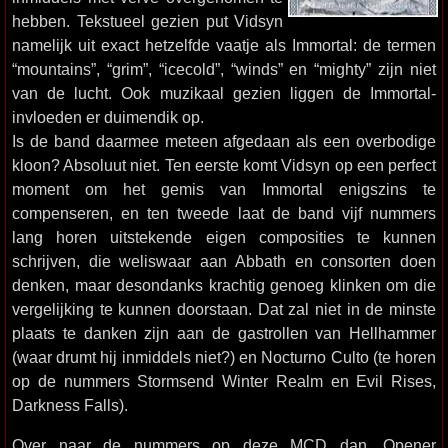
hebben. Tekstueel gezien put Vidsyn
namelijk uit exact hetzelfde vaatje als Immortal: de termen
“mountains”, “grim”, “icecold”, “winds” en “mighty” zijn niet
van de lucht. Ook muzikaal gezien liggen de Immortal-
invloeden er duimendik op.
Is de band daarmee meteen afgedaan als een overbodige
kloon? Absoluut niet. Ten eerste komt Vidsyn op een perfect
moment om het gemis van Immortal enigszins te
compenseren, en ten tweede laat de band vijf nummers
lang horen uitstekende eigen composities te kunnen
schrijven, die weliswaar aan Abbath en consorten doen
denken, maar desondanks krachtig genoeg klinken om die
vergelijking te kunnen doorstaan. Dat zal niet in de minste
plaats te danken zijn aan de gastrollen van Hellhammer
(waar drumt hij inmiddels niet?) en Nocturno Culto (te horen
op de nummers Stormsend Winter Realm en Evil Rises,
Darkness Falls).
Over naar de nummers op deze MCD dan. Opener