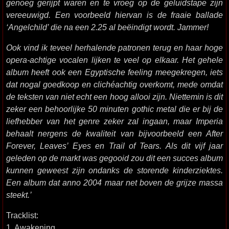
genoeg gerijpt waren en te vroeg op de geluidstape zijn
vereeuwigd. Een voorbeeld hiervan is de fraaie ballade
‘Angelchild’ die na een 2.25 al beëindigt wordt. Jammer!
Ook vind ik teveel herhalende patronen terug en haar hoge
opera-achtige vocalen lijken te veel op elkaar. Het gehele
album heeft ook een Egyptische feeling meegekregen, iets
dat nogal goedkoop en clichéachtig overkomt, mede omdat
de teksten van niet echt een hoog allooi zijn. Niettemin is dit
zeker een behoorlijke 50 minuten gothic metal die er bij de
liefhebber van het genre zeker zal ingaan, maar Imperia
behaalt nergens de kwaliteit van bijvoorbeeld een After
Forever, Leaves’ Eyes en Trail of Tears. Als dit vijf jaar
geleden op de markt was gegooid zou dit een succes album
kunnen geweest zijn ondanks de storende kinderziektes.
Een album dat anno 2004 maar net boven de grijze massa
steekt.’
Tracklist:
1. Awakening