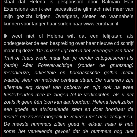
staat dat Helena is gesponsord door Balmain Hair
Extensions kan ik een sarcastische glimlach niet meer van
mijn gezicht krijgen. Overigens, sletten en wannabe’s
kunnen voor langer haar surfen naar www.eurohair.nl.
Ik weet niet of Helena wilt dat een lelijkaard als
ondergetekende een bespreking over haar nieuwe cd schrijf
maar bij deze:
‘De muziek ligt niet in het verlengde van haar
Trail of Tears werk, maar kan je eerder catogoliseren als
(oude) After Forever-achtige (zonder de gruntzang)
melodieuze, orkestrale en bombastische gothic metal
waarbij sfeer en melodie centraal staan. De nummers zijn
allemaal erg simpel van opbouw en zijn ook na twee
luisterbeurten mee te zingen (of te verkrachten, als u net
zoals ik geen één toon kan aanhouden). Helena heeft zeker
een goede en afwisselende stem en doet hoorbaar de
moeite om zoveel mogelijk te variëren met haar zanglijnen.
De meeste nummers zitten goed in elkaar, maar ik heb
soms het vervelende gevoel dat de nummers nog niet