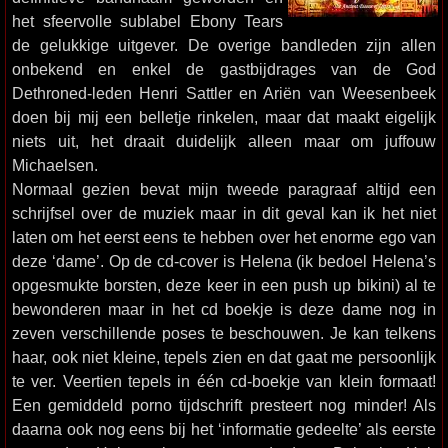
het sfeervolle sublabel Ebony Tears
de gelukkige uitgever. De overige bandleden zijn allen
onbekend en enkel de gastbijdrages van de God
Dethroned-leden Henri Sattler en Ariën van Weesenbeek
doen bij mij een belletje rinkelen, maar dat maakt eigelijk
niets uit, het draait duidelijk alleen maar om juffouw
Michaelsen.
Normaal gezien bevat mijn tweede paragraaf altijd een
schrijfsel over de muziek maar in dit geval kan ik het niet
laten om het eerst eens te hebben over het enorme ego van
deze ‘dame’. Op de cd-cover is Helena (ik bedoel Helena’s
opgesmukte borsten, deze keer in een push up bikini) al te
bewonderen maar in het cd boekje is deze dame nog in
zeven verschillende poses te beschouwen. Je kan telkens
haar, ook niet kleine, tepels zien en dat gaat me persoonlijk
te ver. Veertien tepels in één cd-boekje van klein formaat!
Een gemiddeld porno tijdschrift presteert nog minder! Als
daarna ook nog eens bij het ‘informatie gedeelte’ als eerste