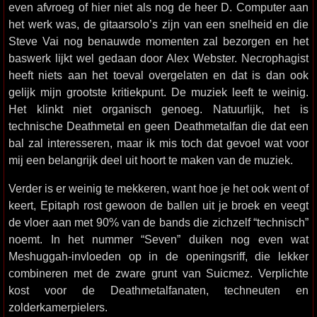
even afvroeg of hier niet als nog de heer D. Computer aan
het werk was, de gitaarsolo’s zijn van een snelheid en die
Steve Vai nog benauwde momenten zal bezorgen en het
baswerk lijkt wel gedaan door Alex Webster. Necrophagist
heeft niets aan het toeval overgelaten en dat is dan ook
gelijk mijn grootste kritiekpunt. De muziek leeft te weinig.
Het klinkt niet organisch genoeg. Natuurlijk, het is
technische Deathmetal en geen Deathmetalfan die dat een
bal zal interesseren, maar ik mis toch dat gevoel wat voor
mij een belangrijk deel uit hoort te maken van de muziek.
Verder is er weinig te mekkeren, want hoe je het ook went of
keert, Epitaph rost gewoon de ballen uit je broek en veegt
de vloer aan met 90% van de bands die zichzelf “technisch”
noemt. In het nummer “Seven” duiken nog even wat
Meshuggah-invloeden op in de openingsriff, die lekker
combineren met de zware grunt van Suicmez. Verplichte
kost voor de Deathmetalfanaten, techneuten en
zolderkamerpielers.