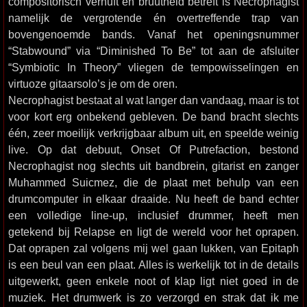
compositorisch vernuft en bruutheid betreft is Necrophagist
namelijk de vergrotende én overtreffende trap van
bovengenoemde bands. Vanaf het openingsnummer
“Stabwound” via “Diminished To Be” tot aan de afsluiter
“Symbiotic In Theory” vliegen de tempowisselingen en
virtuoze gitaarsolo’s je om de oren.
Necrophagist bestaat al wat langer dan vandaag, maar is tot
voor kort erg onbekend gebleven. De band bracht slechts
één, zeer moeilijk verkrijgbaar album uit, en speelde weinig
live. Op dat debuut, Onset Of Putrefaction, bestond
Necrophagist nog slechts uit bandbrein, gitarist en zanger
Muhammed Suicmez, die de plaat met behulp van een
drumcomputer in elkaar draaide. Nu heeft de band echter
een volledige line-up, inclusief drummer, heeft men
getekend bij Relapse en ligt de wereld voor het oprapen.
Dat oprapen zal volgens mij wel gaan lukken, van Epitaph
is een beul van een plaat. Alles is werkelijk tot in de details
uitgewerkt, geen enkele noot of klap ligt niet goed in de
muziek. Het drumwerk is zo verzorgd en strak dat ik me