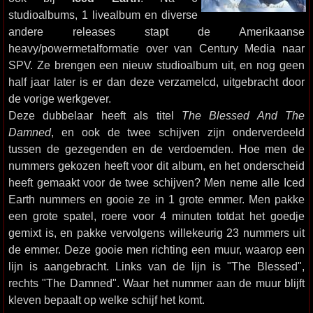
studioalbums, 1 livealbum en diverse
andere releases stapt de Amerikaanse
heavy/powermetalformatie over van Century Media naar
SPV. Ze brengen een nieuw studioalbum uit, en nog geen
half jaar later is er dan deze verzamelcd, uitgebracht door
de vorige werkgever.
Deze dubbelaar heeft als titel
The Blessed And The
Damned
, en ook de twee schijven zijn onderverdeeld
tussen de gezegenden en de verdoemden. Hoe men de
nummers gekozen heeft voor dit album, en het onderscheid
heeft gemaakt voor de twee schijven? Men neme alle Iced
Earth nummers en gooie ze in 1 grote emmer. Men pakke
een grote spatel, roere voor 4 minuten totdat het goedje
gemixt is, en pakke vervolgens willekeurig 23 nummers uit
de emmer. Deze gooie men richting een muur, waarop een
lijn is aangebracht. Links van de lijn is "The Blessed",
rechts "The Damned". Waar het nummer aan de muur blijft
kleven bepaalt op welke schijf het komt.