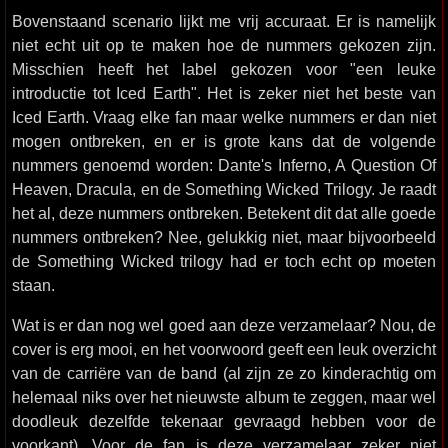
Bovenstaand scenario lijkt me vrij accuraat. Er is namelijk
niet echt uit op te maken hoe de nummers gekozen zijn.
Misschien heeft het label gekozen voor "een leuke
introductie tot Iced Earth". Het is zeker niet het beste van
Iced Earth. Vraag elke fan maar welke nummers er dan niet
mogen ontbreken, en er is grote kans dat de volgende
nummers genoemd worden: Dante's Inferno, A Question Of
Heaven, Dracula, en de Something Wicked Trilogy. Je raadt
het al, deze nummers ontbreken. Betekent dit dat alle goede
nummers ontbreken? Nee, gelukkig niet, maar bijvoorbeeld
de Something Wicked trilogy had er toch echt op moeten
staan.
Wat is er dan nog wel goed aan deze verzamelaar? Nou, de
cover is erg mooi, en het voorwoord geeft een leuk overzicht
van de carriëre van de band (al zijn ze zo kinderachtig om
helemaal niks over het nieuwste album te zeggen, maar wel
doodleuk dezelfde tekenaar gevraagd hebben voor de
voorkant). Voor de fan is deze verzamelaar zeker niet