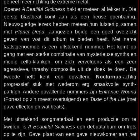
geheel meer richting de extreme metal.
Opener
A Beatiful Sickness
hakt er meteen al lekker in. Die
eerste blastbeat komt aan als een heuse openbaring.
Nieuwsgierige lezers hebben meteen hun luistertip, samen
met
Planet Dead
, aangezien beide een goed overzicht
geven van wat dit album te bieden heeft. Met name
laatstgenoemde is een uitstekend nummer. Het komt op
gang met een sterke combinatie van mysterieuse synths en
mooie cello-klanken, om zich vervolgens als een zeer
agressieve, thrashy compositie uit de doek te doen. De
tweede helft kent een opvallend
Nocturnus
-achtig
progressief stuk met wederom erg smaakvolle synth-
partijen. Andere opvallende nummers zijn
Entrance Wound
(Forrest op z'n meest overtuigend) en
Taste of the Lie
(met
gave effecten en wat beats).
Met uitstekend songmateriaal en een productie om te
kwijlen, is
A Beautiful Sickness
een debuutalbum om trots
op te zijn. Gave plaat van een gave nieuwkomer aan het