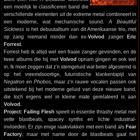
een moeilijk te classificeren band die
verschillende elementen uit de extreme metal combineert in
een moderne, wat mechanische sound.
A Beautiful
Sickness
is het debuutalbum van dit Amerikaanse trio, met
op zang niemand minder dan ex-
Voïvod
zanger
Eric
Forrest
.
Forrest heb ik altijd wel een fraaie zanger gevonden, en de
twee albums die hij met
Voïvod
opnam gingen er ook wel
in. Ik moet zeggen dat z'n stemgeluid wat beter afgestemd is
op het vreemdsoortige, futuristische klankentapijt van
Negatron
en
Phobos
, maar z'n rauwe vocalen passen ook
uitstekend bij het moderne geluid van deze nieuwe band,
die toch ergens wel in kleine mate gerelateerd is aan
Voïvod
.
Project: Failing Flesh
speelt in essentie thrashy metal met
vette blastbeats, spacey synths en lichte industrial-
invloeden. Er zijn enige raakvlakken met een band als
Fear
Factory
, maar met name door de blastbeats gaat het