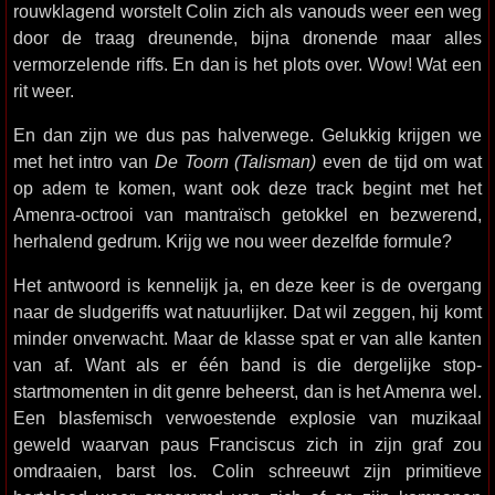
rouwklagend worstelt Colin zich als vanouds weer een weg
door de traag dreunende, bijna dronende maar alles
vermorzelende riffs. En dan is het plots over. Wow! Wat een
rit weer.
En dan zijn we dus pas halverwege. Gelukkig krijgen we
met het intro van
De Toorn (Talisman)
even de tijd om wat
op adem te komen, want ook deze track begint met het
Amenra-octrooi van mantraïsch getokkel en bezwerend,
herhalend gedrum. Krijg we nou weer dezelfde formule?
Het antwoord is kennelijk ja, en deze keer is de overgang
naar de sludgeriffs wat natuurlijker. Dat wil zeggen, hij komt
minder onverwacht. Maar de klasse spat er van alle kanten
van af. Want als er één band is die dergelijke stop-
startmomenten in dit genre beheerst, dan is het Amenra wel.
Een blasfemisch verwoestende explosie van muzikaal
geweld waarvan paus Franciscus zich in zijn graf zou
omdraaien, barst los. Colin schreeuwt zijn primitieve