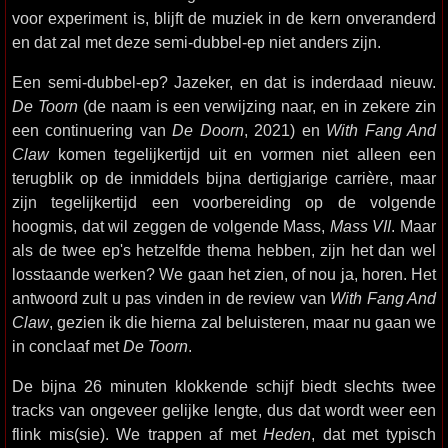
voor experiment is, blijft de muziek in de kern onveranderd
en dat zal met deze semi-dubbel-ep niet anders zijn.
Een semi-dubbel-ep? Jazeker, en dat is inderdaad nieuw.
De Toorn
(de naam is een verwijzing naar, en in zekere zin
een continuering van
De Doorn
, 2021) en
With Fang And
Claw
komen tegelijkertijd uit en vormen niet alleen een
terugblik op de inmiddels bijna dertigjarige carrière, maar
zijn tegelijkertijd een voorbereiding op de volgende
hoogmis, dat wil zeggen de volgende Mass,
Mass VII
. Maar
als de twee ep's hetzelfde thema hebben, zijn het dan wel
losstaande werken? We gaan het zien, of nou ja, horen. Het
antwoord zult u pas vinden in de review van
With Fang And
Claw
, gezien ik die hierna zal beluisteren, maar nu gaan we
in conclaaf met
De Toorn
.
De bijna 26 minuten klokkende schijf biedt slechts twee
tracks van ongeveer gelijke lengte, dus dat wordt weer een
flink mis(sie). We trappen af met
Heden
, dat met typisch