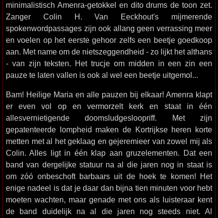
minimalistisch Amenra-getokkel en dito drums de toon zet.
Zanger Colin H. Van Eeckhout's mijmerende
spokenwordpassages zijn ook allang geen verrassing meer
en voelen op het eerste gehoor zelfs een beetje goedkoop
aan. Met name om de nietszeggendheid - zo lijkt het althans
- van zijn teksten. Het trucje om midden in een zin een
pauze te laten vallen is ook al wel een beetje uitgemol...
Bam! Heilige Maria en alle pauzen bij elkaar! Amenra klapt
er even vol op en vermorzelt kerk en staat in één
allesvernietigende doomsludgesloopriff. Met zijn
gepatenteerde lompheid maken de Kortrijkse heren korte
metten met al het geklaag en gejeremieer van zowel mij als
Colin. Alles ligt in één klap aan gruzelementen. Dat een
band van dergelijke statuur na al die jaren nog in staat is
om zóó onbeschoft barbaars uit de hoek te komen! Het
enige nadeel is dat je daar dan bijna tien minuten voor hebt
moeten wachten, maar genade met ons als luisteraar kent
de band duidelijk na al die jaren nog steeds niet. Al