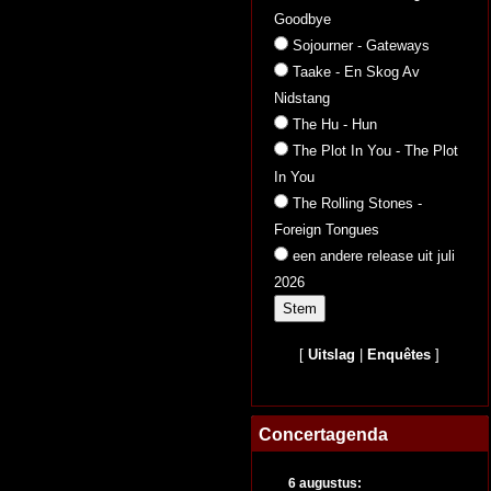
Goodbye
Sojourner - Gateways
Taake - En Skog Av
Nidstang
The Hu - Hun
The Plot In You - The Plot
In You
The Rolling Stones -
Foreign Tongues
een andere release uit juli
2026
[
Uitslag
|
Enquêtes
]
Concertagenda
6 augustus: