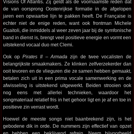
Visions Of Atlantis. Zij geldt als de voornaamste reden dat
de van oorsprong Oostenrijkse formatie in de afgelopen
jaren een opwaartse lijn te pakken heeft. De Française is
echter niet de enige reden, want ook frontman Michele
Guaitoli, die inmiddels al weer zeven jaar bij de symfonische
band in dienst is, brengt veel positieve energie en vormt een
uitstekend vocaal duo met Clemi.
Ook op
Pirates II – Armada
zijn de twee vocalisten de
belangrijkste smaakmakers. Ze klinken zelfverzekerder dan
ooit tevoren en de vlieguren die ze samen hebben gemaakt,
betalen zich uit in een prima vocale samenwerking en de
afwisseling is uitstekend uitgewerkt. Beiden strooien ook
nog eens met allerlei technieken, waardoor het
songmateriaal relatief fris in het gehoor ligt en je af en toe in
positieve zin verrast wordt.
Hoewel de meeste songs niet baanbrekend zijn, is het
gebodene dik in orde. De nummers zijn effectief van opzet
en hebben een beklijvend refrein. Neem bijvoorbeeld