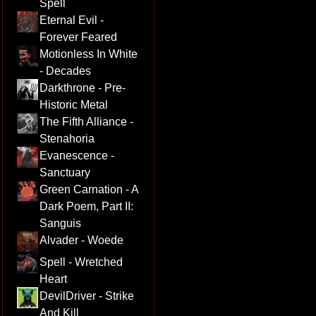
Spell
Eternal Evil -
Forever Feared
Motionless In White
- Decades
Darkthrone - Pre-
Historic Metal
The Fifth Alliance -
Stenahoria
Evanescence -
Sanctuary
Green Carnation - A
Dark Poem, Part II:
Sanguis
Alvader - Woede
Spell - Wretched
Heart
DevilDriver - Strike
And Kill