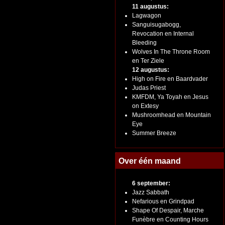
11 augustus:
Lagwagon
Sanguisugabogg,
Revocation en Internal
Bleeding
Wolves In The Throne Room
en Ter Ziele
12 augustus:
High on Fire en Baardvader
Judas Priest
KMFDM, Ya Toyah en Jesus
on Extesy
Mushroomhead en Mountain
Eye
Summer Breeze
Over één maand
6 september:
Jazz Sabbath
Nefarious en Grindpad
Shape Of Despair, Marche
Funèbre en Counting Hours