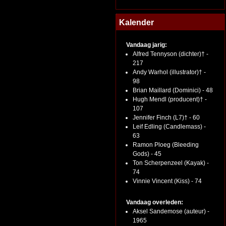
Kalender
Vandaag jarig:
Alfred Tennyson (dichter)† -
217
Andy Warhol (illustrator)† -
98
Brian Maillard (Dominici) - 48
Hugh Mendl (producent)† -
107
Jennifer Finch (L7)† - 60
Leif Edling (Candlemass) -
63
Ramon Ploeg (Bleeding
Gods) - 45
Ton Scherpenzeel (Kayak) -
74
Vinnie Vincent (Kiss) - 74
Vandaag overleden:
Aksel Sandemose (auteur) -
1965