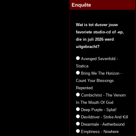
Enquête
Wat is tot dusver jouw
favoriete studio-cd of -ep,
die in juli 2026 werd
uitgebracht?
Avenged Sevenfold -
Statica
Bring Me The Horizon -
Count Your Blessings
Repented
Combichrist - The Venom
In The Mouth Of God
Deep Purple - Splat!
Devildriver - Strike And Kill
Dreamtale - Aetherbound
Emptiness - Nowhere