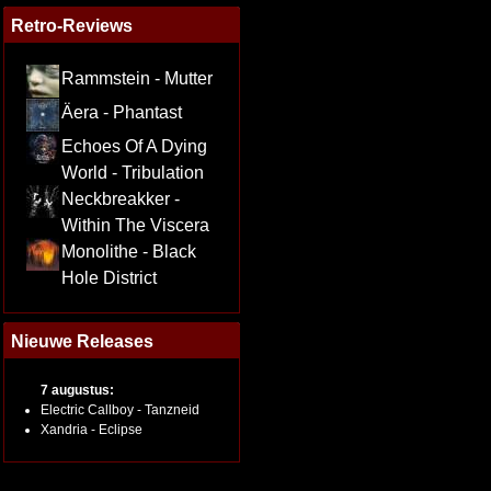
Retro-Reviews
Rammstein - Mutter
Äera - Phantast
Echoes Of A Dying
World - Tribulation
Neckbreakker -
Within The Viscera
Monolithe - Black
Hole District
Nieuwe Releases
7 augustus:
Electric Callboy - Tanzneid
Xandria - Eclipse