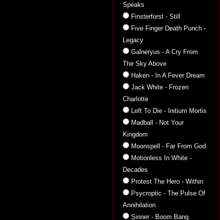
Speaks
Finsterforst - Still
Five Finger Death Punch -
Legacy
Galneryus - A Cry From
The Sky Above
Haken - In A Fever Dream
Jack White - Frozen
Charlotte
Left To Die - Initium Mortis
Madball - Not Your
Kingdom
Moonspell - Far From God
Motionless In White -
Decades
Protest The Hero - Within
Psycroptic - The Pulse Of
Annihilation
Sinner - Boom Bang