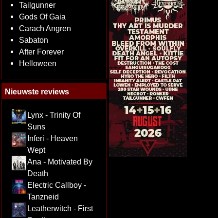
Tailgunner
Gods Of Gaia
Carach Angren
Sabaton
After Forever
Helloween
Nieuwste reviews
Lynx - Trinity Of
Suns
Inferi - Heaven
Wept
Ana - Motivated By
Death
Electric Callboy -
Tanzneid
Leatherwitch - First