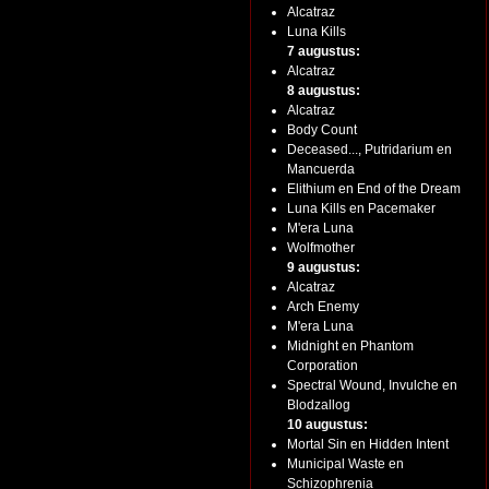
Alcatraz
Luna Kills
7 augustus:
Alcatraz
8 augustus:
Alcatraz
Body Count
Deceased..., Putridarium en
Mancuerda
Elithium en End of the Dream
Luna Kills en Pacemaker
M'era Luna
Wolfmother
9 augustus:
Alcatraz
Arch Enemy
M'era Luna
Midnight en Phantom
Corporation
Spectral Wound, Invulche en
Blodzallog
10 augustus:
Mortal Sin en Hidden Intent
Municipal Waste en
Schizophrenia