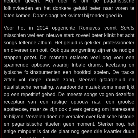
hebben geven. Het doel is om de paganistische
folkinvloeden en het donkere geluid beter naar voren te
laten komen. Daar slaagt het kwintet bijzonder goed in.
Voor het in 2014 opgerichte Romuvos vormt
Spirits
misschien wel een nieuwe start: zoveel beter klinkt het acht
songs tellende album. Het geluid is gelikter, professioneler
en diverser dan ooit. Ook qua songwriting zijn er de nodige
stappen gezet. De mannen etaleren veel oog voor een
spannende opbouw, waarbij tribale drums, keelzang en
typische folkinstrumenten een hoofdrol spelen. De tracks
zitten vol diepe, rauwe zang, sfeervol gitaargeluid en
ritualistische herhaling, waardoor de muziek soms meer lijkt
op een repetitief gebed. De meeste songs volgen dezelfde
receptuur van een rustige opbouw naar een grootse
apotheose, maar ze zijn ook divers genoeg om interessant
te blijven. Vervelen doen de verhalen over Baltische historie
en paganistische rituelen geen moment. Sterker nog, het
enige minpunt is dat de plaat nog geen drie kwartier duurt