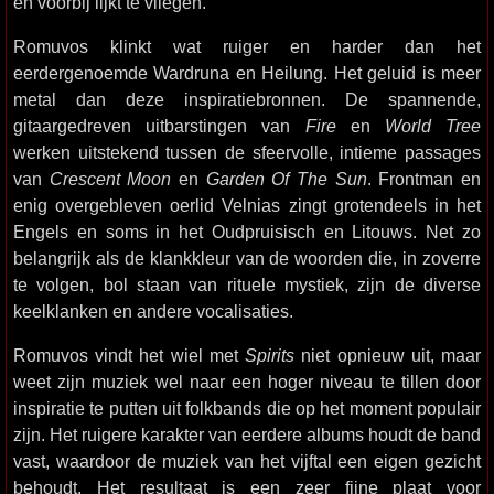
en voorbij lijkt te vliegen.
Romuvos klinkt wat ruiger en harder dan het
eerdergenoemde Wardruna en Heilung. Het geluid is meer
metal dan deze inspiratiebronnen. De spannende,
gitaargedreven uitbarstingen van
Fire
en
World Tree
werken uitstekend tussen de sfeervolle, intieme passages
van
Crescent Moon
en
Garden Of The Sun
. Frontman en
enig overgebleven oerlid Velnias zingt grotendeels in het
Engels en soms in het Oudpruisisch en Litouws. Net zo
belangrijk als de klankkleur van de woorden die, in zoverre
te volgen, bol staan van rituele mystiek, zijn de diverse
keelklanken en andere vocalisaties.
Romuvos vindt het wiel met
Spirits
niet opnieuw uit, maar
weet zijn muziek wel naar een hoger niveau te tillen door
inspiratie te putten uit folkbands die op het moment populair
zijn. Het ruigere karakter van eerdere albums houdt de band
vast, waardoor de muziek van het vijftal een eigen gezicht
behoudt. Het resultaat is een zeer fijne plaat voor