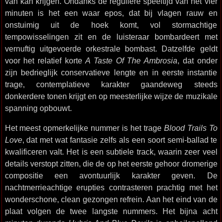
van kan krijgen. Ondanks de reguliere speeltijd van net vier
minuten is het een waar epos, dat bij vlagen rauw en
onstuimig uit de hoek komt, vol stormachtige
tempowisselingen zit en de luisteraar bombardeert met
vernuftig uitgevoerde orkestrale bombast. Datzelfde geldt
voor het relatief korte
A Taste Of The Ambrosia
, dat onder
zijn bedrieglijk conservatieve lengte en in eerste instantie
trage, contemplatieve karakter gaandeweg steeds
donkerdere tonen krijgt en op meesterlijke wijze de muzikale
spanning opbouwt.
Het meest opmerkelijke nummer is het trage
Blood Trails To
Love
, dat met wat fantasie zelfs als een soort semi-ballad te
kwalificeren valt. Het is een subtiele track, waarin zeer veel
details verstopt zitten, die de op het eerste gehoor dromerige
compositie een avontuurlijk karakter geven. De
nachtmerrieachtige erupties contrasteren prachtig met het
wonderschone, clean gezongen refrein. Aan het eind van de
plaat volgen de twee langste nummers. Het bijna acht