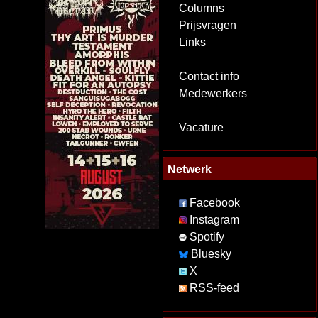
Columns
Prijsvragen
Links
Contact info
Medewerkers
Vacature
Netwerk
Facebook
Instagram
Spotify
Bluesky
X
RSS-feed