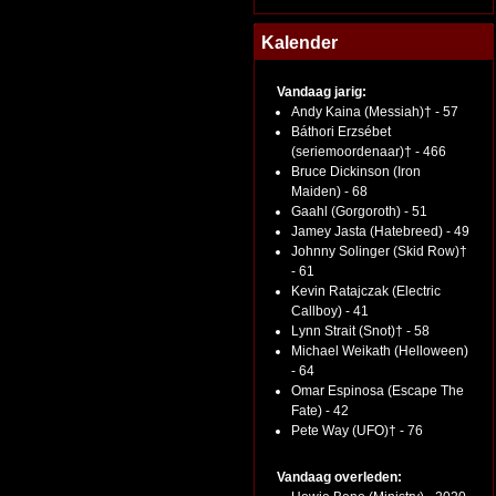
Kalender
Vandaag jarig:
Andy Kaina (Messiah)† - 57
Báthori Erzsébet
(seriemoordenaar)† - 466
Bruce Dickinson (Iron
Maiden) - 68
Gaahl (Gorgoroth) - 51
Jamey Jasta (Hatebreed) - 49
Johnny Solinger (Skid Row)†
- 61
Kevin Ratajczak (Electric
Callboy) - 41
Lynn Strait (Snot)† - 58
Michael Weikath (Helloween)
- 64
Omar Espinosa (Escape The
Fate) - 42
Pete Way (UFO)† - 76
Vandaag overleden: