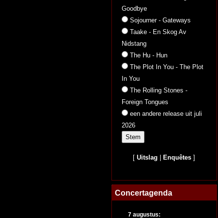
Goodbye
Sojourner - Gateways
Taake - En Skog Av
Nidstang
The Hu - Hun
The Plot In You - The Plot
In You
The Rolling Stones -
Foreign Tongues
een andere release uit juli
2026
[
Uitslag
|
Enquêtes
]
Concertagenda
7 augustus: