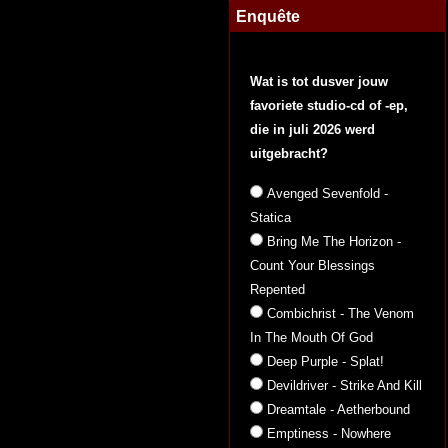
Enquête
Wat is tot dusver jouw
favoriete studio-cd of -ep,
die in juli 2026 werd
uitgebracht?
Avenged Sevenfold -
Statica
Bring Me The Horizon -
Count Your Blessings
Repented
Combichrist - The Venom
In The Mouth Of God
Deep Purple - Splat!
Devildriver - Strike And Kill
Dreamtale - Aetherbound
Emptiness - Nowhere