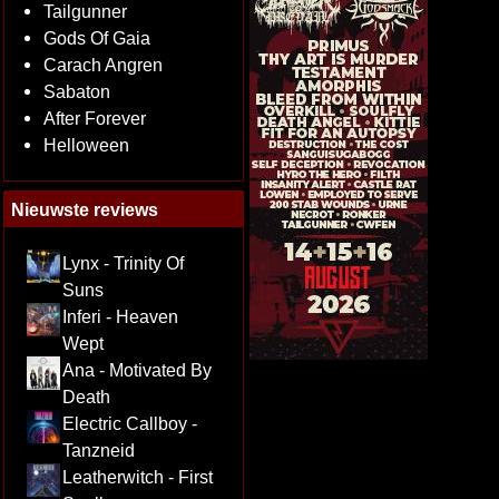
Tailgunner
Gods Of Gaia
Carach Angren
Sabaton
After Forever
Helloween
Nieuwste reviews
Lynx - Trinity Of
Suns
Inferi - Heaven
Wept
Ana - Motivated By
Death
Electric Callboy -
Tanzneid
Leatherwitch - First