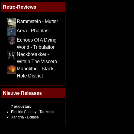
Retro-Reviews
Rammstein - Mutter
Äera - Phantast
Echoes Of A Dying
World - Tribulation
Neckbreakker -
Within The Viscera
Monolithe - Black
Hole District
Nieuwe Releases
7 augustus:
Electric Callboy - Tanzneid
Xandria - Eclipse