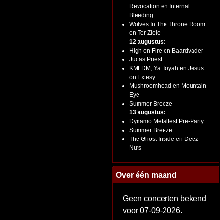
Revocation en Internal
Bleeding
Wolves In The Throne Room
en Ter Ziele
12 augustus:
High on Fire en Baardvader
Judas Priest
KMFDM, Ya Toyah en Jesus
on Extesy
Mushroomhead en Mountain
Eye
Summer Breeze
13 augustus:
Dynamo Metalfest Pre-Party
Summer Breeze
The Ghost Inside en Deez
Nuts
Over één maand
Geen concerten bekend
voor 07-09-2026.