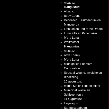
Alcatraz
8 augustus:
Alcatraz
Body Count
Deceased..., Putridarium en
Mancuerda
Elithium en End of the Dream
Luna Kills en Pacemaker
M'era Luna
Wolfmother
9 augustus:
Alcatraz
Arch Enemy
M'era Luna
Midnight en Phantom
Corporation
Spectral Wound, Invulche en
Blodzallog
10 augustus:
Mortal Sin en Hidden Intent
Municipal Waste en
Schizophrenia
11 augustus:
Lagwagon
Sanguisugabogg,