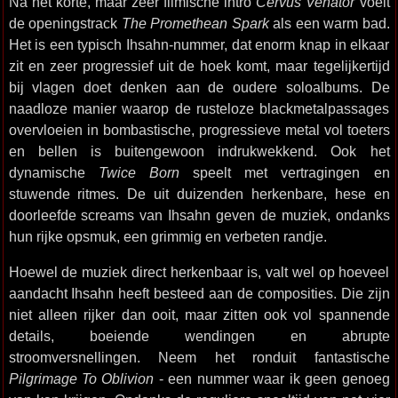
Na het korte, maar zeer filmische intro
Cervus Venator
voelt
de openingstrack
The Promethean Spark
als een warm bad.
Het is een typisch Ihsahn-nummer, dat enorm knap in elkaar
zit en zeer progressief uit de hoek komt, maar tegelijkertijd
bij vlagen doet denken aan de oudere soloalbums. De
naadloze manier waarop de rusteloze blackmetalpassages
overvloeien in bombastische, progressieve metal vol toeters
en bellen is buitengewoon indrukwekkend. Ook het
dynamische
Twice Born
speelt met vertragingen en
stuwende ritmes. De uit duizenden herkenbare, hese en
doorleefde screams van Ihsahn geven de muziek, ondanks
hun rijke opsmuk, een grimmig en verbeten randje.
Hoewel de muziek direct herkenbaar is, valt wel op hoeveel
aandacht Ihsahn heeft besteed aan de composities. Die zijn
niet alleen rijker dan ooit, maar zitten ook vol spannende
details, boeiende wendingen en abrupte
stroomversnellingen. Neem het ronduit fantastische
Pilgrimage To Oblivion
- een nummer waar ik geen genoeg