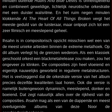
minuten durende
Hubris And Blue Devils
is onheilspellend
en combineert geweldige, lichtelijk neurotische orkestratie
met een duister walsritme. En het ruim negen minuten
klokkende
At The Heart Of All Things Broken
vergt het
meeste geduld van de luisteraar, maar ontpopt zich tot een
zeer filmisch en meeslepend geheel.
Ihsahn is in compositorisch opzicht misschien wel een van
de meest unieke artiesten binnen de extreme metalhoek. Op
dit album verlegt hij de grenzen wederom. Als een klassiek
geschoold orkest een blackmetalrelease zou maken, zou het
ongeveer zo klinken. De composities zijn heel vloeiend en
eigenlijk nauwelijks geworteld in reguliere metalstructuren.
Het is veelzeggend dat de orkestrale versie van het album
precies dezelfde kwaliteiten laat horen. Ook die versie is
namelijk buitengewoon dynamisch, meeslepend, donker en
boeiend. Dat zegt natuurlijk alles over de rijkheid van de
composities.
Ihsahn
mag als een van de dapperste en meest
overtuigende albums van deze Noor de