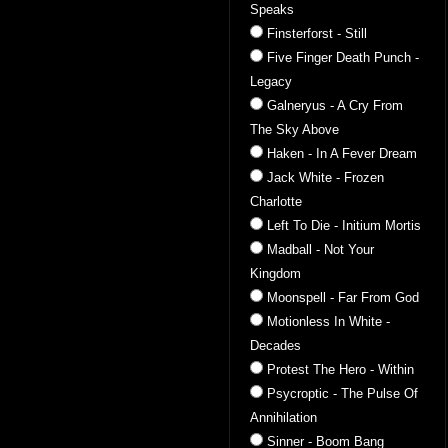
Speaks
Finsterforst - Still
Five Finger Death Punch -
Legacy
Galneryus - A Cry From
The Sky Above
Haken - In A Fever Dream
Jack White - Frozen
Charlotte
Left To Die - Initium Mortis
Madball - Not Your
Kingdom
Moonspell - Far From God
Motionless In White -
Decades
Protest The Hero - Within
Psycroptic - The Pulse Of
Annihilation
Sinner - Boom Bang