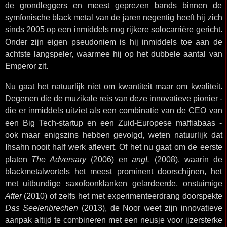
de grondleggers en meest geprezen bands binnen de
symfonische black metal van de jaren negentig heeft hij zich
sinds 2005 op een inmiddels nog rijkere solocarrière gericht.
Onder zijn eigen pseudoniem is hij inmiddels toe aan de
achtste langspeler, waarmee hij op het dubbele aantal van
Emperor zit.
Nu gaat het natuurlijk niet om kwantiteit maar om kwaliteit.
Degenen die de muzikale reis van deze innovatieve pionier -
die er inmiddels uitziet als een combinatie van de CEO van
een Big Tech-startup en een Zuid-Europese maffiabaas -
ook maar enigszins hebben gevolgd, weten natuurlijk dat
Ihsahn nooit half werk aflevert. Of het nu gaat om de eerste
platen
The Adversary
(2006) en
angL
(2008), waarin de
blackmetalwortels het meest prominent doorschijnen, het
met uitbundige saxofoonklanken gelardeerde, onstuimige
After
(2010) of zelfs het met experimenteerdrang doorspekte
Das Seelenbrechen
(2013), de Noor weet zijn innovatieve
aanpak altijd te combineren met een neusje voor ijzersterke