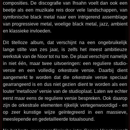
composities. De discografie van Ihsahn voelt dan ook een
beetje als een muzikale reis door vele landschappen, van
symfonische black metal naar een intrigerend assemblage
van progressieve metal, woelige black metal, jazz, ambient
en klassieke invloeden.
Dit titelloze album, dat verschijnt na een ongebruikelijk
lange stilte van zes jaar, is zelfs het meest ambitieuze
werkstuk van de Noor tot nu toe. De plaat verschijnt namelijk
in niet één, maar twee uitvoeringen: een reguliere studio-
versie en een volledig orkestrale versie. Daarbij dient
aangemerkt te worden dat die orkestrale versie speciaal
gearrangeerd is en dus niet gezien dient te worden als een
louter ‘metalloze’ versie van de studioplaat. Laten we echter
eerst maar eens de reguliere versie bespreken. Ook daarop
zijn de orkestrale elementen rijkelijk vertegenwoordigd - en
op zeer kunstige wijze geïntegreerd in een massieve,
meeslepende en gedetailleerde totaalsound.