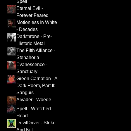
Spell
Eternal Evil -
Forever Feared
Motionless In White
- Decades
Darkthrone - Pre-
Historic Metal
The Fifth Alliance -
Stenahoria
Evanescence -
Sanctuary
Green Carnation - A
Dark Poem, Part II:
Sanguis
Alvader - Woede
Spell - Wretched
Heart
DevilDriver - Strike
And Kill