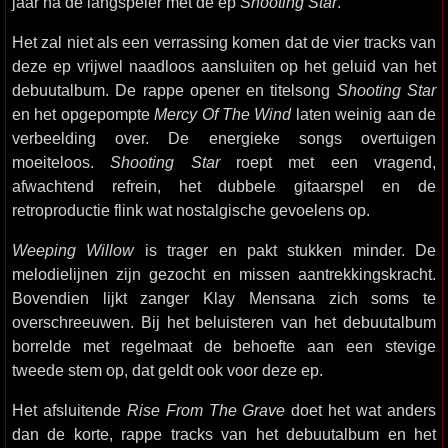
jaar na de langspeler met de ep
Shooting Star
.
Het zal niet als een verrassing komen dat de vier tracks van
deze ep vrijwel naadloos aansluiten op het geluid van het
debuutalbum. De rappe opener en titelsong
Shooting Star
en het opgepompte
Mercy Of The Wind
laten weinig aan de
verbeelding over. De energieke songs overtuigen
moeiteloos.
Shooting Star
roept met een vragend,
afwachtend refrein, het dubbele gitaarspel en de
retroproductie flink wat nostalgische gevoelens op.
Weeping Willow
is trager en pakt stukken minder. De
melodielijnen zijn gezocht en missen aantrekkingskracht.
Bovendien lijkt zanger Klay Mensana zich soms te
overschreeuwen. Bij het beluisteren van het debuutalbum
borrelde met regelmaat de behoefte aan een stevige
tweede stem op, dat geldt ook voor deze ep.
Het afsluitende
Rise From The Grave
doet het wat anders
dan de korte, rappe tracks van het debuutalbum en het