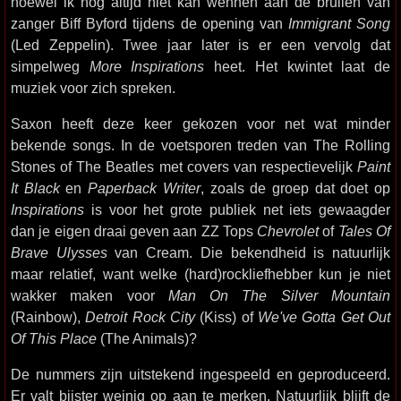
hoewel ik nog altijd niet kan wennen aan de brullen van
zanger Biff Byford tijdens de opening van
Immigrant Song
(Led Zeppelin). Twee jaar later is er een vervolg dat
simpelweg
More Inspirations
heet. Het kwintet laat de
muziek voor zich spreken.
Saxon heeft deze keer gekozen voor net wat minder
bekende songs. In de voetsporen treden van The Rolling
Stones of The Beatles met covers van respectievelijk
Paint
It Black
en
Paperback Writer
, zoals de groep dat doet op
Inspirations
is voor het grote publiek net iets gewaagder
dan je eigen draai geven aan ZZ Tops
Chevrolet
of
Tales Of
Brave Ulysses
van Cream. Die bekendheid is natuurlijk
maar relatief, want welke (hard)rockliefhebber kun je niet
wakker maken voor
Man On The Silver Mountain
(Rainbow),
Detroit Rock City
(Kiss) of
We've Gotta Get Out
Of This Place
(The Animals)?
De nummers zijn uitstekend ingespeeld en geproduceerd.
Er valt bijster weinig op aan te merken. Natuurlijk blijft de