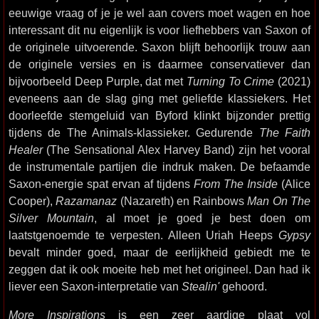
eeuwige vraag of je je wel aan covers moet wagen en hoe
interessant dit nu eigenlijk is voor liefhebbers van Saxon of
de originele uitvoerende. Saxon blijft behoorlijk trouw aan
de originele versies en is daarmee conservatiever dan
bijvoorbeeld Deep Purple, dat met
Turning To Crime
(2021)
eveneens aan de slag ging met geliefde klassiekers. Het
doorleefde stemgeluid van Byford klinkt bijzonder prettig
tijdens de The Animals-klassieker. Gedurende
The Faith
Healer
(The Sensational Alex Harvey Band) zijn het vooral
de instrumentale partijen die indruk maken. De befaamde
Saxon-energie spat ervan af tijdens
From The Inside
(Alice
Cooper),
Razamanaz
(Nazareth) en Rainbows
Man On The
Silver Mountain
, al moet je goed je best doen om
laatstgenoemde te verpesten. Alleen Uriah Heeps
Gypsy
bevalt minder goed, maar de eerlijkheid gebiedt me te
zeggen dat ik ook moeite heb met het origineel. Dan had ik
liever een Saxon-interpretatie van
Stealin'
gehoord.
More Inspirations
is een zeer aardige plaat vol