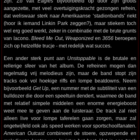
zijn. Zo valt
Eagles
bijvoorbeeld op door zijn groots
aangezette, met veel overtuigingskracht gezongen refrein,
dat weliswaar sterk naar Amerikaanse ‘stadionbands’ riekt
(hoor ik iemand Linkin Park zeggen?), maar stiekem toch
wel erg goed werkt, zeker in combinatie met de brute grunts
van Iacono.
Bleed Me Out
,
Weaponized
en
3656
beroepen
zich op hetzelfde trucje - met redelijk wat succes.
Een ander sterk punt aan
Unstoppable
is de brutale en
rellerige sfeer van het album. De refreinen mogen dan
regelmatig vrij melodieus zijn, maar de band stopt zijn
tracks ook vol hoekige riffs en lompe beatdowns. Neem
bijvoorbeeld
Get Up
, een nummer met de subtiliteit van een
bulldozer die door een speeltuin dendert, waarmee de band
met relatief simpele middelen een enorme energieboost
weet mee te geven aan de luisteraar. De track zal niet
alleen live voor lompe taferelen gaan zorgen, maar zal
ongetwijfeld ook als speed werken voor sportschoolfanaten.
American Outcast
combineert de stoere, opzwepende en