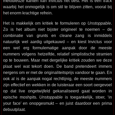
melodieuze kanten van Invictus het best. Het is een track
waarbij het onmogelijk is om stil te blijven zitten, vooral bij
het enorm krachtige refrein.
Het is makkelijk om kritiek te formuleren op
Unstoppable
.
Zo is het album niet bijster origineel te noemen – de
combinatie van grunts en cleane zang is inmiddels
natuurlijk wel aardig uitgekauwd – en kiest Invictus voor
een wel erg formulematige aanpak door de meeste
nummers volgens hetzelfde, relatief simplistische stramien
op te bouwen. Maar met dergelijke kritiek zouden we deze
plaat wel wat tekort doen. De band pretendeert immers
nergens om er met de originaliteitsprijs vandoor te gaan. En
ook al is de aanpak nogal rechtlijnig, de meeste nummers
zijn effectief en wekken in de luisteraar een soort oergevoel
op dat live ongetwijfeld gekanaliseerd gaat worden in
epische moshpits.
Unstoppable
is toegankelijk, stoer, ‘in
your face’ en onopgesmukt – en juist daardoor een prima
debuutplaat.