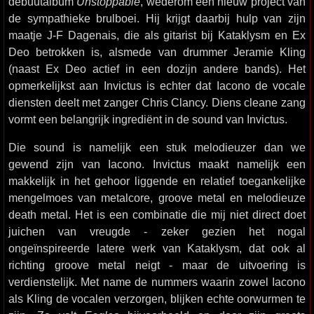
debuutalbum
Unstoppable
, wederom een nieuw project van
de sympathieke brulboei. Hij krijgt daarbij hulp van zijn
maatje J-F Dagenais, die als gitarist bij Kataklysm en Ex
Deo betrokken is, alsmede van drummer Jeramie Kling
(naast Ex Deo actief in een dozijn andere bands). Het
opmerkelijkst aan Invictus is echter dat Iacono de vocale
diensten deelt met zanger Chris Clancy. Diens cleane zang
vormt een belangrijk ingrediënt in de sound van Invictus.
Die sound is namelijk een stuk melodieuzer dan we
gewend zijn van Iacono. Invictus maakt namelijk een
makkelijk in het gehoor liggende en relatief toegankelijke
mengelmoes van metalcore, groove metal en melodieuze
death metal. Het is een combinatie die mij niet direct doet
juichen van vreugde - zeker gezien het nogal
ongeïnspireerde latere werk van Kataklysm, dat ook al
richting groove metal neigt - maar de uitvoering is
verdienstelijk. Met name de nummers waarin zowel Iacono
als Kling de vocalen verzorgen, blijken echte oorwurmen te