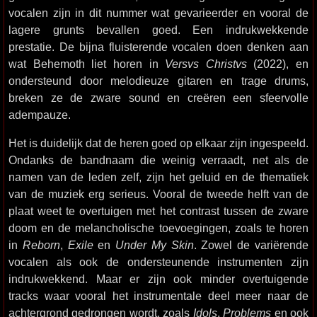
vocalen zijn in dit nummer wat gevarieerder en vooral de
lagere grunts bevallen goed. Een indrukwekkende
prestatie. De bijna fluisterende vocalen doen denken aan
wat Behemoth liet horen in
Versvs Christvs
(2022), en
ondersteund door melodieuze gitaren en trage drums,
breken ze de zware sound en creëren een sfeervolle
adempauze.
Het is duidelijk dat de heren goed op elkaar zijn ingespeeld.
Ondanks de bandnaam die weinig verraadt, net als de
namen van de leden zelf, zijn het geluid en de thematiek
van de muziek erg serieus. Vooral de tweede helft van de
plaat weet te overtuigen met het contrast tussen de zware
doom en de melancholische toevoegingen, zoals te horen
in
Reborn
,
Exile
en
Under My Skin
. Zowel de variërende
vocalen als ook de ondersteunende instrumenten zijn
indrukwekkend. Maar er zijn ook minder overtuigende
tracks waar vooral het instrumentale deel meer naar de
achtergrond gedrongen wordt, zoals
Idols
,
Problems
en ook