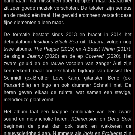
bandnaam mag misschien doen opkijken, maar daarachter
zit zeer goede muziek verscholen. De teksten zijn serieus
en de melodieën fraai. Het geweld eromheen versterkt deze
fijne elementen alleen maar.
De formatie bestaat sinds 2013 en bracht in 2014 het
debuutalbum
Insidious Black Sea
uit. Daarna volgen nog
twee albums,
The Plague
(2015) en
A Beast Within
(2017),
de single
Jeanny
(2020) en de ep
Covered
(2020). Het
zware geluid en de rauwe vocalen van zanger Aufi zijn
kenmerkend, maar onderschat de bijdrage van bassist Der
Schmidt (ex-Brother Love Kain), gitaristen Bene (ex-
Panzerhölle) en Ingo en ook drummer Schnalli niet. De
heren geven elkaar de ruimte, wat samen een stevige,
melodieuze plaat vormt.
Het album laat een knappe combinatie van een zware
sound en melancholie horen.
XDimension
en
Dead Spot
beginnen de plaat dan ook sterk en wakkeren de
nieuwsgierigheid aan. Nummers als
Idols
en
Problems
zijn