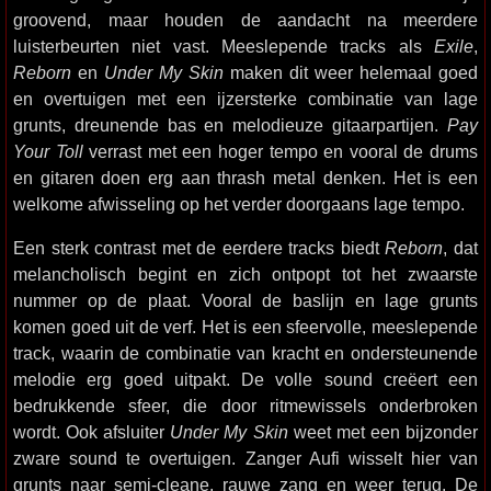
groovend, maar houden de aandacht na meerdere
luisterbeurten niet vast. Meeslepende tracks als
Exile
,
Reborn
en
Under My Skin
maken dit weer helemaal goed
en overtuigen met een ijzersterke combinatie van lage
grunts, dreunende bas en melodieuze gitaarpartijen.
Pay
Your Toll
verrast met een hoger tempo en vooral de drums
en gitaren doen erg aan thrash metal denken. Het is een
welkome afwisseling op het verder doorgaans lage tempo.
Een sterk contrast met de eerdere tracks biedt
Reborn
, dat
melancholisch begint en zich ontpopt tot het zwaarste
nummer op de plaat. Vooral de baslijn en lage grunts
komen goed uit de verf. Het is een sfeervolle, meeslepende
track, waarin de combinatie van kracht en ondersteunende
melodie erg goed uitpakt. De volle sound creëert een
bedrukkende sfeer, die door ritmewissels onderbroken
wordt. Ook afsluiter
Under My Skin
weet met een bijzonder
zware sound te overtuigen. Zanger Aufi wisselt hier van
grunts naar semi-cleane, rauwe zang en weer terug. De