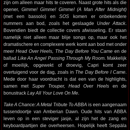
zijn om alleen maar hits te coveren. Naast grote hits als die
opener,
Gimme! Gimme! Gimme! (A Man After Midnight)
(met een bassolo) en
SOS
komen er onbekendere
nummers aan bod, zoals het geslaagde
Under Attack
.
Bovendien biedt de collectie covers afwisseling. Er staan
namelijk niet alleen maar blije songs op, maar ook het
dramatischere en complexere werk komt aan bod met onder
meer
Head Over Heels, The Day Before You Came
en de
ballad
Like An Angel Passing Through My Room
. Makkelijk
of moeilijk, opgewekt of droevig, Capri komt zeer
overtuigend voor de dag, zoals in
The Day Before I Came
.
Mede door haar voordracht is dat een van de highlights,
samen met
Super Trouper, Head Over Heels
en de
bonustrack
Lay All Your Love On Me
.
Take A Chance: A Metal Tribute To ABBA
is een aangenaam
tussendoortje van Amberian Dawn. Oude hits van ABBA
leven op in een steviger jasje, al zijn het de zang en
keyboardpartijen die overheersen. Hopelijk heeft Seppäla