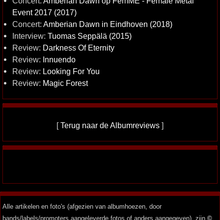
Concert:
Amberian Dawn op FemME - Female Metal
Event 2017 (2017)
Concert:
Amberian Dawn in Eindhoven (2018)
Interview:
Tuomas Seppälä (2015)
Review:
Darkness Of Eternity
Review:
Innuendo
Review:
Looking For You
Review:
Magic Forest
[
Terug naar de Albumreviews
]
Alle artikelen en foto's (afgezien van albumhoezen, door
bands/labels/promoters aangeleverde fotos of anders aangegeven), zijn
©