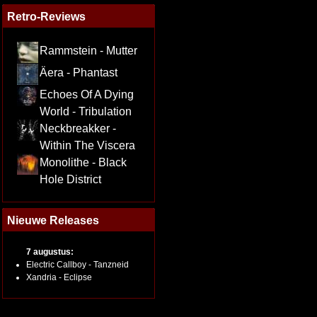
Retro-Reviews
Rammstein - Mutter
Äera - Phantast
Echoes Of A Dying
World - Tribulation
Neckbreakker -
Within The Viscera
Monolithe - Black
Hole District
Nieuwe Releases
7 augustus:
Electric Callboy - Tanzneid
Xandria - Eclipse