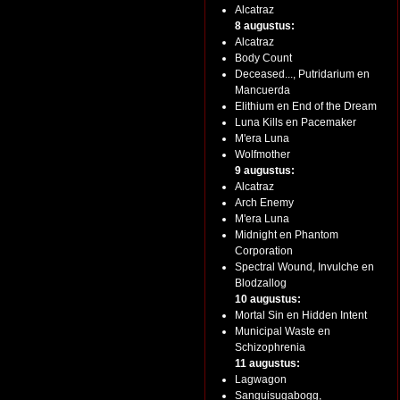
Alcatraz
8 augustus:
Alcatraz
Body Count
Deceased..., Putridarium en
Mancuerda
Elithium en End of the Dream
Luna Kills en Pacemaker
M'era Luna
Wolfmother
9 augustus:
Alcatraz
Arch Enemy
M'era Luna
Midnight en Phantom
Corporation
Spectral Wound, Invulche en
Blodzallog
10 augustus:
Mortal Sin en Hidden Intent
Municipal Waste en
Schizophrenia
11 augustus:
Lagwagon
Sanguisugabogg,