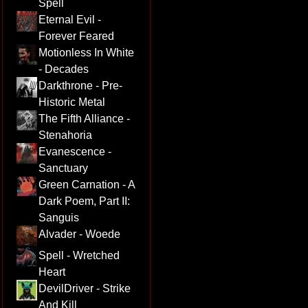
Spell
Eternal Evil -
Forever Feared
Motionless In White
- Decades
Darkthrone - Pre-
Historic Metal
The Fifth Alliance -
Stenahoria
Evanescence -
Sanctuary
Green Carnation - A
Dark Poem, Part II:
Sanguis
Alvader - Woede
Spell - Wretched
Heart
DevilDriver - Strike
And Kill