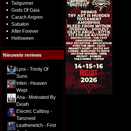
Tailgunner
Gods Of Gaia
Carach Angren
Sabaton
After Forever
Helloween
Nieuwste reviews
Lynx - Trinity Of
Suns
Inferi - Heaven
Wept
Ana - Motivated By
Death
Electric Callboy -
Tanzneid
Leatherwitch - First