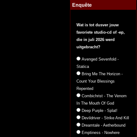
Enquête
Wat is tot dusver jouw
favoriete studio-cd of -ep,
die in juli 2026 werd
uitgebracht?
Avenged Sevenfold -
Statica
Bring Me The Horizon -
Count Your Blessings
Repented
Combichrist - The Venom
In The Mouth Of God
Deep Purple - Splat!
Devildriver - Strike And Kill
Dreamtale - Aetherbound
Emptiness - Nowhere