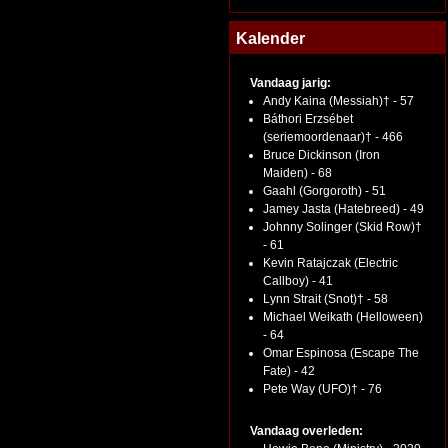
Kalender
Vandaag jarig:
Andy Kaina (Messiah)† - 57
Báthori Erzsébet
(seriemoordenaar)† - 466
Bruce Dickinson (Iron
Maiden) - 68
Gaahl (Gorgoroth) - 51
Jamey Jasta (Hatebreed) - 49
Johnny Solinger (Skid Row)†
- 61
Kevin Ratajczak (Electric
Callboy) - 41
Lynn Strait (Snot)† - 58
Michael Weikath (Helloween)
- 64
Omar Espinosa (Escape The
Fate) - 42
Pete Way (UFO)† - 76
Vandaag overleden: