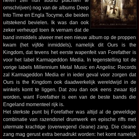
heren zelf hun sound plachten te
omschrijven) nog van de albums Deep
Into Time en Engla Tocyme, die beiden
uitstekend bevielen. Ik was dan ook
zeker verheugd toen ik vernam dat de
band inmiddels alweer met een nieuw album op de proppen
kwam (het vijfde inmiddels), namelijk dit Ours is the
Kingdom, dat tevens het eerste wapenfeit van Forefather is
voor het label Karmageddon Media. In tegenstelling tot de
vorige labels Millennium Metal Music en Angelisc Records
zal Karmageddon Media er in ieder geval voor zorgen dat
Ours is the Kingdom ook daadwerkelijk wereldwijd in de
winkels komt te liggen. Dat zou dan ook eens zwaar tijd
worden, want Forefather is een van de beste bands die
Engeland momenteel rijk is.
Het sterkste punt bij Forefather was altijd al de geweldige
combinatie van razendsnel drumwerk en epische riffs met
uitermate krachtige (overwegend cleane) zang. Die cleane
zang mag gerust extra benadrukt worden: het komt namelijk