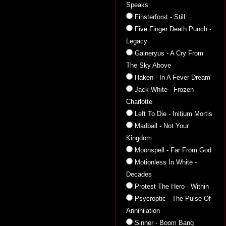
Speaks
Finsterforst - Still
Five Finger Death Punch -
Legacy
Galneryus - A Cry From
The Sky Above
Haken - In A Fever Dream
Jack White - Frozen
Charlotte
Left To Die - Initium Mortis
Madball - Not Your
Kingdom
Moonspell - Far From God
Motionless In White -
Decades
Protest The Hero - Within
Psycroptic - The Pulse Of
Annihilation
Sinner - Boom Bang