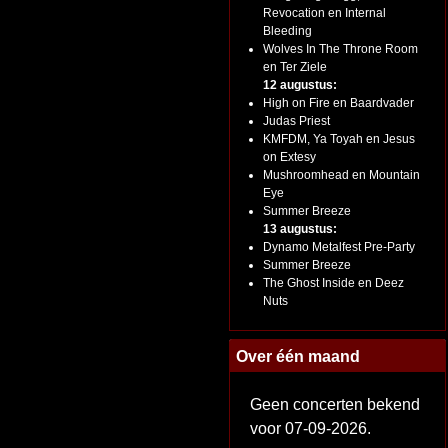
Revocation en Internal
Bleeding
Wolves In The Throne Room
en Ter Ziele
12 augustus:
High on Fire en Baardvader
Judas Priest
KMFDM, Ya Toyah en Jesus
on Extesy
Mushroomhead en Mountain
Eye
Summer Breeze
13 augustus:
Dynamo Metalfest Pre-Party
Summer Breeze
The Ghost Inside en Deez
Nuts
Over één maand
Geen concerten bekend
voor 07-09-2026.