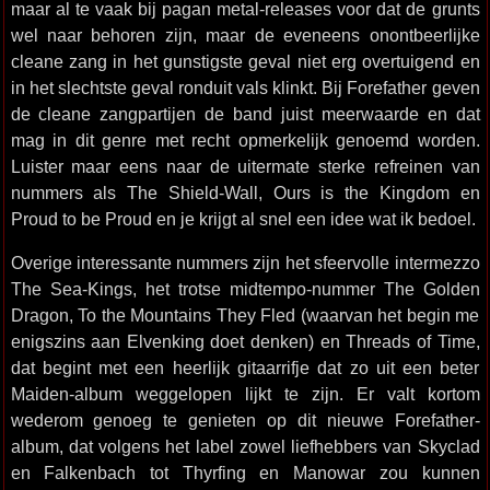
maar al te vaak bij pagan metal-releases voor dat de grunts
wel naar behoren zijn, maar de eveneens onontbeerlijke
cleane zang in het gunstigste geval niet erg overtuigend en
in het slechtste geval ronduit vals klinkt. Bij Forefather geven
de cleane zangpartijen de band juist meerwaarde en dat
mag in dit genre met recht opmerkelijk genoemd worden.
Luister maar eens naar de uitermate sterke refreinen van
nummers als The Shield-Wall, Ours is the Kingdom en
Proud to be Proud en je krijgt al snel een idee wat ik bedoel.
Overige interessante nummers zijn het sfeervolle intermezzo
The Sea-Kings, het trotse midtempo-nummer The Golden
Dragon, To the Mountains They Fled (waarvan het begin me
enigszins aan Elvenking doet denken) en Threads of Time,
dat begint met een heerlijk gitaarrifje dat zo uit een beter
Maiden-album weggelopen lijkt te zijn. Er valt kortom
wederom genoeg te genieten op dit nieuwe Forefather-
album, dat volgens het label zowel liefhebbers van Skyclad
en Falkenbach tot Thyrfing en Manowar zou kunnen