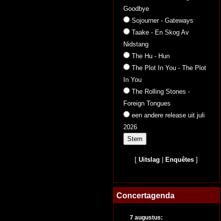
Goodbye
Sojourner - Gateways
Taake - En Skog Av
Nidstang
The Hu - Hun
The Plot In You - The Plot
In You
The Rolling Stones -
Foreign Tongues
een andere release uit juli
2026
[
Uitslag
|
Enquêtes
]
Concertagenda
7 augustus: