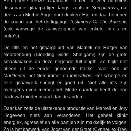
Een goede keuze. Daarnaast komen in veel nummers
dissonante gitaarpartijen langs, zoals in
Sempiternvs
, dat
deels aan Morbid Angel doet denken. Hier en daar herinnert
de sound aan het dertigjarige
Testimony Of The Ancients
(ook vanwege de aanwezigheid van enkele intro’s en
outro’s).
De riffs en het gitaargeluid van Mameli en Rutger van
Noordenburg (Bleeding Gods, Shinigami) zijn de grote
smaakmakers op deze negende full-length. Zo blijkt niet
alleen uit de eerder genoemde tracks, maar ook uit
Mortifervm
, het titelnummer en
Immortvos
. Het scherpe en
felle gitaarwerk springt er goed uit. Niet alle riffs zijn
overigens even memorabel. Mede daardoor heeft de ene
track wat minder impact dan de andere.
Daar kan zelfs de uitstekende productie van Mameli en Jory
Hogeveen niets aan veranderen. Het geheel klinkt
energiek, agressief en alle partijen zijn makkelijk te volgen.
Zo is het baswerk van Joost van der Graaf (Cypher, ex-Dew