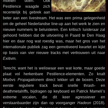
moeten doen. Ook
Pestilence waagde zich
recentelijk bij gebrek aan
beter aan een livestream. Het was een prima gelegenheid
om de geheel Nederlandse line-up aan het werk te zien en
nieuwe nummers te beluisteren. Een kritisch luisteraar zal
gehoord hebben dat de uitvoering in Paard te Den Haag
hier en daar nog wat roestig was, maar het gros van het
internationale publiek zag een gemotiveerd kwartet en kijkt
op basis van vier nieuwe tracks met vertrouwen uit naar
Exitivm
.
Terecht, want het is weliswaar een wat korte, maar goede
plaat vol herkenbare Pestilence-elementen. Zo knalt
Morbvs Propagationem
direct lekker uit de boxen. Deze
eerste reguliere track bevat snelle thrash- en
deathmetalriffs, bijdragen op keyboard en Patrick Mameli’s
extreme vocalen, die dit keer agressiever en
verstaanbaarder zijn dan op voorganger
Hadeon
(2018).