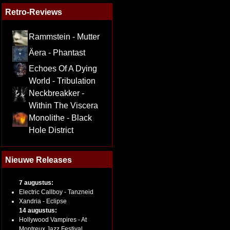
Retro-Reviews
Rammstein - Mutter
Äera - Phantast
Echoes Of A Dying
World - Tribulation
Neckbreakker -
Within The Viscera
Monolithe - Black
Hole District
Nieuwe Releases
7 augustus:
Electric Callboy - Tanzneid
Xandria - Eclipse
14 augustus:
Hollywood Vampires - At
Montreux Jazz Festival