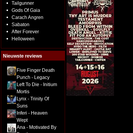
Tailgunner
Gods Of Gaia
Carach Angren
Sabaton
After Forever
Helloween
Nieuwste reviews
Five Finger Death
Punch - Legacy
Left To Die - Initium
Mortis
Lynx - Trinity Of
Suns
Inferi - Heaven
Wept
Ana - Motivated By