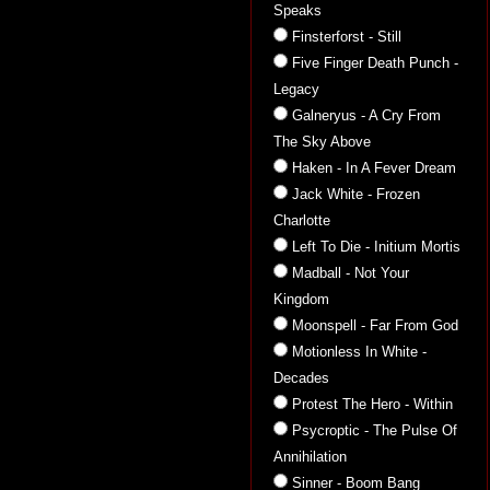
Speaks
Finsterforst - Still
Five Finger Death Punch -
Legacy
Galneryus - A Cry From
The Sky Above
Haken - In A Fever Dream
Jack White - Frozen
Charlotte
Left To Die - Initium Mortis
Madball - Not Your
Kingdom
Moonspell - Far From God
Motionless In White -
Decades
Protest The Hero - Within
Psycroptic - The Pulse Of
Annihilation
Sinner - Boom Bang