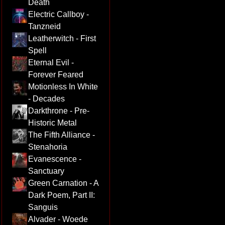
Death
Electric Callboy -
Tanzneid
Leatherwitch - First
Spell
Eternal Evil -
Forever Feared
Motionless In White
- Decades
Darkthrone - Pre-
Historic Metal
The Fifth Alliance -
Stenahoria
Evanescence -
Sanctuary
Green Carnation - A
Dark Poem, Part II:
Sanguis
Alvader - Woede