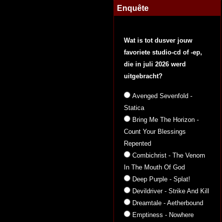
Enquête
Wat is tot dusver jouw
favoriete studio-cd of -ep,
die in juli 2026 werd
uitgebracht?
Avenged Sevenfold -
Statica
Bring Me The Horizon -
Count Your Blessings
Repented
Combichrist - The Venom
In The Mouth Of God
Deep Purple - Splat!
Devildriver - Strike And Kill
Dreamtale - Aetherbound
Emptiness - Nowhere