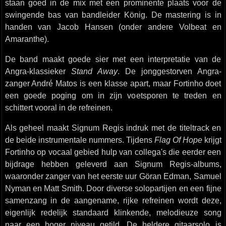
staan goed in de mix met een prominente plaats voor de
swingende bas van bandleider König. De mastering is in
handen van Jacob Hansen (onder andere Volbeat en
Amaranthe).
De band maakt goede sier met een interpretatie van de
Angra-klassieker
Stand Away
. De jonggestorven Angra-
zanger André Matos is een klasse apart, maar Fortinho doet
een goede poging om in zijn voetsporen te treden en
schittert vooral in de refreinen.
Als geheel maakt Signum Regis indruk met de titeltrack en
de beide instrumentale nummers. Tijdens
Flag Of Hope
krijgt
Fortinho op vocaal gebied hulp van collega's die eerder een
bijdrage hebben geleverd aan Signum Regis-albums,
waaronder zanger van het eerste uur Göran Edman, Samuel
Nyman en Matt Smith. Door diverse solopartijen en een fijne
samenzang in de aangename, rijke refreinen wordt deze,
eigenlijk redelijk standaard klinkende, melodieuze song
naar een hoger niveau getild. De heldere gitaarsolo is