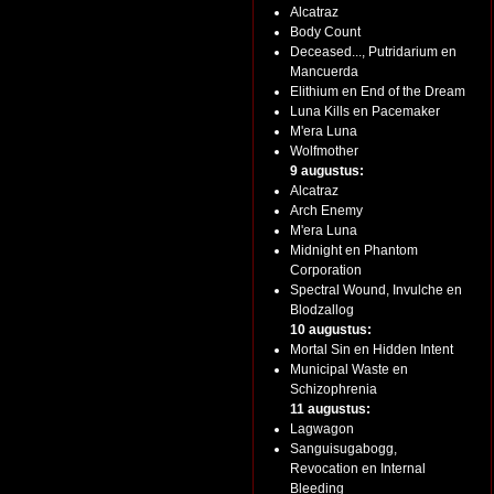
Alcatraz
Body Count
Deceased..., Putridarium en
Mancuerda
Elithium en End of the Dream
Luna Kills en Pacemaker
M'era Luna
Wolfmother
9 augustus:
Alcatraz
Arch Enemy
M'era Luna
Midnight en Phantom
Corporation
Spectral Wound, Invulche en
Blodzallog
10 augustus:
Mortal Sin en Hidden Intent
Municipal Waste en
Schizophrenia
11 augustus:
Lagwagon
Sanguisugabogg,
Revocation en Internal
Bleeding