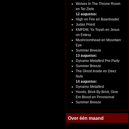
Wolves In The Throne Room
en Ter Ziele
12 augustus:
High on Fire en Baardvader
Judas Priest
KMFDM, Ya Toyah en Jesus
on Extesy
Mushroomhead en Mountain
Eye
Summer Breeze
13 augustus:
Dynamo Metalfest Pre-Party
Summer Breeze
The Ghost Inside en Deez
Nuts
14 augustus:
Dynamo Metalfest
Hoods, Brick By Brick, Give
Em Blood en Provisional
Summer Breeze
Over één maand