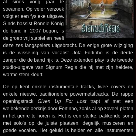
al sinds vorig jaar te
streamen. Op veler verzoek
volgt er een fysieke uitgave.
Sinds bassist Ronnie König
de band in 2007 begon, is
de groep vrij stabiel en heeft
deze zes langspelers uitgebracht. De enige grote wijziging
is de wisseling van vocalist. Jota Fortinho is de derde
zanger die de band rijk is. Deze extended play is de tweede
studio-uitgave van Signum Regis die hij met zijn heldere,
warme stem kleurt.
De ep kent enkele instrumentale tracks, twee covers en
enkele nieuwe, traditionelere powermetaltracks. De rappe
openingstrack
Given Up For Lost
trapt af met een
welbekende oerkrijs door Fortinho, zoals al op zoveel platen
in het genre te horen is. Het is een sterke, pakkende song
met solo's op de juiste plaatsen, degelijk musiceren en
goede vocalen. Het geluid is helder en alle instrumenten