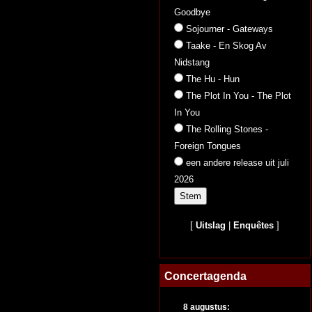
Goodbye
Sojourner - Gateways
Taake - En Skog Av
Nidstang
The Hu - Hun
The Plot In You - The Plot
In You
The Rolling Stones -
Foreign Tongues
een andere release uit juli
2026
[
Uitslag
|
Enquêtes
]
Concertagenda
8 augustus: