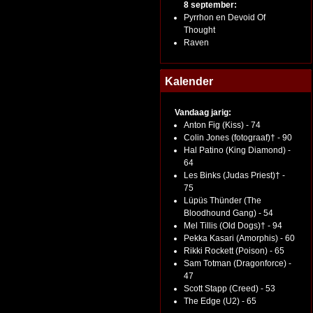
8 september:
Pyrrhon en Devoid Of
Thought
Raven
Kalender
Vandaag jarig:
Anton Fig (Kiss) - 74
Colin Jones (fotograaf)† - 90
Hal Patino (King Diamond) -
64
Les Binks (Judas Priest)† -
75
Lüpüs Thünder (The
Bloodhound Gang) - 54
Mel Tillis (Old Dogs)† - 94
Pekka Kasari (Amorphis) - 60
Rikki Rockett (Poison) - 65
Sam Totman (Dragonforce) -
47
Scott Stapp (Creed) - 53
The Edge (U2) - 65