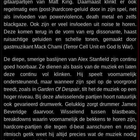
gitaarpartijen van Matt King. Daarnaast klinkt er ook
regelmatig een (post-)hardcore-geluid door in zijn spel, net
als invloeden van powerviolence, death metal en zelfs
blackgaze. Ook zijn er veel invloeden uit noise te horen.
Deze komen terug in de vorm van erg dissonante, haast
ruisachtige geluiden en schelle tonen, gemaakt door
gastmuzikant Mack Chami (Terror Cell Unit en God Is War).
De diepe, smerige baslijnen van Alex Stanfield zijn continu
goed hoorbaar. Ze dienen als basis van de muziek en laten
deze continu vol klinken. Hij speelt voornamelijk
ondersteunend, maar wanneer zijn spel op de voorgrond
treedt, zoals in
Garden Of Despair
, tilt het de muziek op een
hoger niveau. Bij deze afwisselende partijen hoort natuurlijk
ook gevarieerd drumwerk. Gelukkig zorgt drummer James
Beveridge daarvoor. Wisselend tussen blastbeats,
breakdowns waarin voornamelijk de bekkens te horen zijn,
hardcore-partijen die tegen d-beat aanschuren en rustig
ritmisch getik weet hij altijd precies wat de muziek nodig