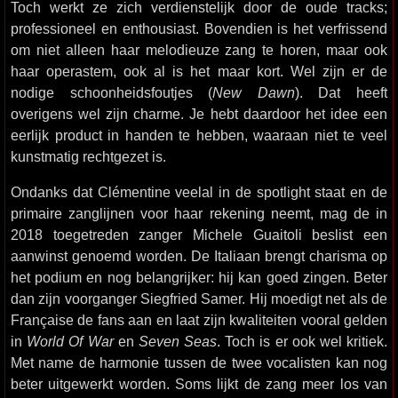
Toch werkt ze zich verdienstelijk door de oude tracks;
professioneel en enthousiast. Bovendien is het verfrissend
om niet alleen haar melodieuze zang te horen, maar ook
haar operastem, ook al is het maar kort. Wel zijn er de
nodige schoonheidsfoutjes (
New Dawn
). Dat heeft
overigens wel zijn charme. Je hebt daardoor het idee een
eerlijk product in handen te hebben, waaraan niet te veel
kunstmatig rechtgezet is.
Ondanks dat Clémentine veelal in de spotlight staat en de
primaire zanglijnen voor haar rekening neemt, mag de in
2018 toegetreden zanger Michele Guaitoli beslist een
aanwinst genoemd worden. De Italiaan brengt charisma op
het podium en nog belangrijker: hij kan goed zingen. Beter
dan zijn voorganger Siegfried Samer. Hij moedigt net als de
Française de fans aan en laat zijn kwaliteiten vooral gelden
in
World Of War
en
Seven Seas
. Toch is er ook wel kritiek.
Met name de harmonie tussen de twee vocalisten kan nog
beter uitgewerkt worden. Soms lijkt de zang meer los van