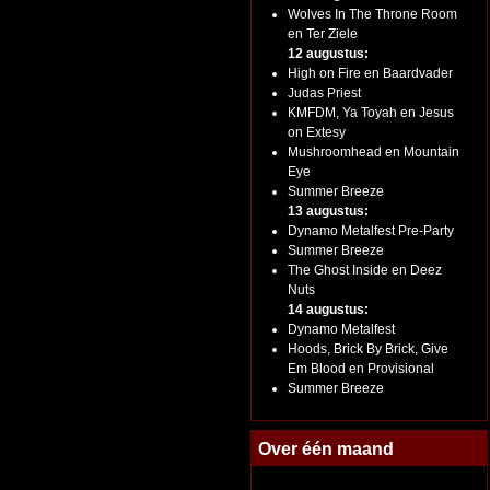
Wolves In The Throne Room
en Ter Ziele
12 augustus:
High on Fire en Baardvader
Judas Priest
KMFDM, Ya Toyah en Jesus
on Extesy
Mushroomhead en Mountain
Eye
Summer Breeze
13 augustus:
Dynamo Metalfest Pre-Party
Summer Breeze
The Ghost Inside en Deez
Nuts
14 augustus:
Dynamo Metalfest
Hoods, Brick By Brick, Give
Em Blood en Provisional
Summer Breeze
Over één maand