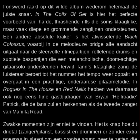
Ironsword raakt op dit vijfde album wederom helemaal de
juiste snaar.
In The Coils Of Set
is hier het perfecte
voorbeeld van: harde, thrashende riffs die soms klaaglijke,
maar vaak diepe en grommende zanglijnen ondersteunen.
Een andere absolute kraker is het afwisselende
Black
Colossus
, waarbij in de melodieuze bridge alle aandacht
uitgaat naar de sfeervolle ritmepartijen: roffelende drums en
subtiele baspartijen die een melancholische, doom-achtige
gitaarsolo ondersteunen terwijl Tann’s klaaglijke zang de
luisteraar beroert tot het nummer het tempo weer oppakt en
overgaat in een prachtige, onderaardse gitaarmelodie. In
Rogues In The House
en
Red Nails
hebben we daarnaast
ook nog eens fijne gastbijdragen van Bryan ‘Hellroadie’
Patrick, die de fans zullen herkennen als de tweede zanger
van Manilla Road.
Zwakke momenten zijn er niet te vinden. Het is knap hoe dit
drietal (zanger/gitarist, bassist en drummer) er zonder extra
poespas in slaagt om een grootse sound neer te zetten die