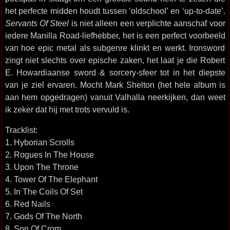
het perfecte midden houdt tussen ‘oldschool’ en ‘up-to-date’.
Servants Of Steel
is niet alleen een verplichte aanschaf voor
iedere Manilla Road-liefhebber, het is een perfect voorbeeld
van hoe epic metal als subgenre klinkt en werkt. Ironsword
zingt niet slechts over epische zaken, het laat je die Robert
E. Howardiaanse sword & sorcery-sfeer tot in het diepste
van je ziel ervaren. Mocht Mark Shelton (het hele album is
aan hem opgedragen) vanuit Valhalla neerkijken, dan weet
ik zeker dat hij met trots vervuld is.
Tracklist:
1. Hyborian Scrolls
2. Rogues In The House
3. Upon The Throne
4. Tower Of The Elephant
5. In The Coils Of Set
6. Red Nails
7. Gods Of The North
8. Son Of Crom