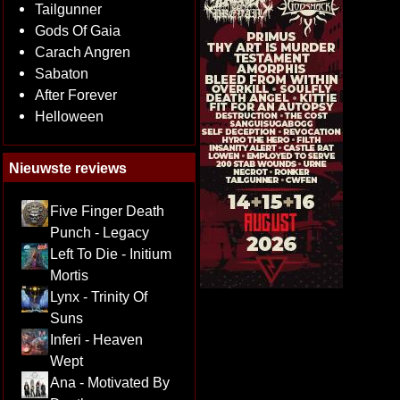
Tailgunner
Gods Of Gaia
Carach Angren
Sabaton
After Forever
Helloween
Nieuwste reviews
Five Finger Death
Punch - Legacy
Left To Die - Initium
Mortis
Lynx - Trinity Of
Suns
Inferi - Heaven
Wept
Ana - Motivated By