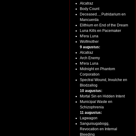
Alcatraz
Body Count
Deceased..., Putridarium en
Mancuerda
Elithium en End of the Dream
Luna Kills en Pacemaker
M'era Luna
Wolfmother
9 augustus:
Alcatraz
Arch Enemy
M'era Luna
Midnight en Phantom
Corporation
Spectral Wound, Invulche en
Blodzallog
10 augustus:
Mortal Sin en Hidden Intent
Municipal Waste en
Schizophrenia
11 augustus:
Lagwagon
Sanguisugabogg,
Revocation en Internal
Bleeding