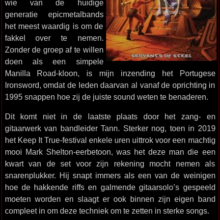
wie van de huidige
generatie epicmetalbands
het meest waardig is om de
fakkel over te nemen.
Zonder de groep af te willen
doen als een simpele
Manilla Road-kloon, is mijn inzending het Portugese
Ironsword, omdat de leden daarvan al vanaf de oprichting in
1995 snappen hoe zij de juiste sound weten te benaderen.
Dit komt niet in de laatste plaats door het zang- en
gitaarwerk van bandleider Tann. Sterker nog, toen in 2019
het Keep It True-festival enkele uren uittrok voor een machtig
mooi Mark Shelton-eerbetoon, was het deze man die een
kwart van de set voor zijn rekening mocht nemen als
snarenplukker. Hij snapt immers als een van de weinigen
hoe de hakkende riffs en galmende gitaarsolo’s gespeeld
moeten worden en slaagt er ook binnen zijn eigen band
compleet in om deze techniek om te zetten in sterke songs.