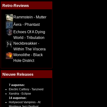
Retro-Reviews
Rammstein - Mutter
Äera - Phantast
Echoes Of A Dying
World - Tribulation
Neckbreakker -
Within The Viscera
Monolithe - Black
Hole District
Nieuwe Releases
7 augustus:
Electric Callboy - Tanzneid
Xandria - Eclipse
14 augustus:
Hollywood Vampires - At
Montreux Jazz Festival