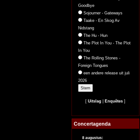
Goodbye
Sojourner - Gateways
Taake - En Skog Av
Nidstang
The Hu - Hun
The Plot In You - The Plot
In You
The Rolling Stones -
Foreign Tongues
een andere release uit juli
2026
[
Uitslag
|
Enquêtes
]
Concertagenda
8 augustus: