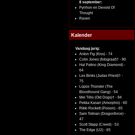
8 september:
Pyrrhon en Devoid Of
Thought
Raven
Kalender
Vandaag jarig:
Anton Fig (Kiss) - 74
Colin Jones (fotograaf)† - 90
Hal Patino (King Diamond) -
64
Les Binks (Judas Priest)† -
75
Lüpüs Thünder (The
Bloodhound Gang) - 54
Mel Tillis (Old Dogs)† - 94
Pekka Kasari (Amorphis) - 60
Rikki Rockett (Poison) - 65
Sam Totman (Dragonforce) -
47
Scott Stapp (Creed) - 53
The Edge (U2) - 65