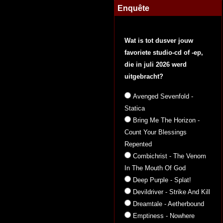
Enquête
Wat is tot dusver jouw
favoriete studio-cd of -ep,
die in juli 2026 werd
uitgebracht?
Avenged Sevenfold -
Statica
Bring Me The Horizon -
Count Your Blessings
Repented
Combichrist - The Venom
In The Mouth Of God
Deep Purple - Splat!
Devildriver - Strike And Kill
Dreamtale - Aetherbound
Emptiness - Nowhere