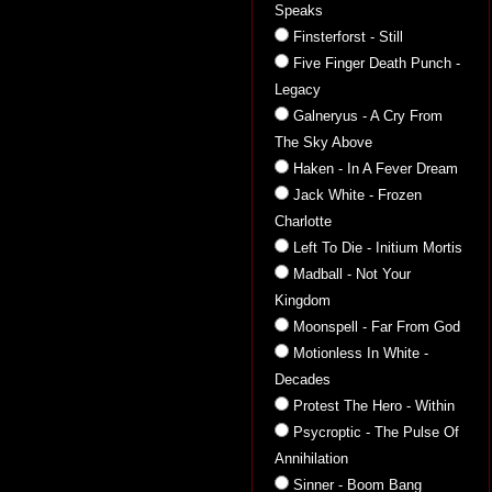
Speaks
Finsterforst - Still
Five Finger Death Punch -
Legacy
Galneryus - A Cry From
The Sky Above
Haken - In A Fever Dream
Jack White - Frozen
Charlotte
Left To Die - Initium Mortis
Madball - Not Your
Kingdom
Moonspell - Far From God
Motionless In White -
Decades
Protest The Hero - Within
Psycroptic - The Pulse Of
Annihilation
Sinner - Boom Bang