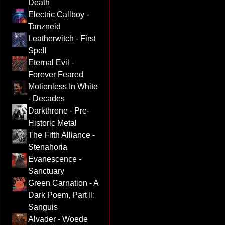
Death
Electric Callboy -
Tanzneid
Leatherwitch - First
Spell
Eternal Evil -
Forever Feared
Motionless In White
- Decades
Darkthrone - Pre-
Historic Metal
The Fifth Alliance -
Stenahoria
Evanescence -
Sanctuary
Green Carnation - A
Dark Poem, Part II:
Sanguis
Alvader - Woede