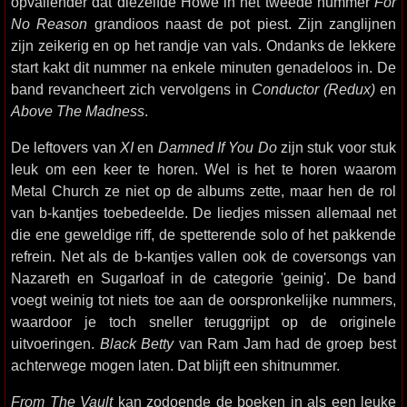
opvallender dat diezelfde Howe in het tweede nummer
For
No Reason
grandioos naast de pot piest. Zijn zanglijnen
zijn zeikerig en op het randje van vals. Ondanks de lekkere
start kakt dit nummer na enkele minuten genadeloos in. De
band revancheert zich vervolgens in
Conductor (Redux)
en
Above The Madness
.
De leftovers van
XI
en
Damned If You Do
zijn stuk voor stuk
leuk om een keer te horen. Wel is het te horen waarom
Metal Church ze niet op de albums zette, maar hen de rol
van b-kantjes toebedeelde. De liedjes missen allemaal net
die ene geweldige riff, de spetterende solo of het pakkende
refrein. Net als de b-kantjes vallen ook de coversongs van
Nazareth en Sugarloaf in de categorie 'geinig'. De band
voegt weinig tot niets toe aan de oorspronkelijke nummers,
waardoor je toch sneller teruggrijpt op de originele
uitvoeringen.
Black Betty
van Ram Jam had de groep best
achterwege mogen laten. Dat blijft een shitnummer.
From The Vault
kan zodoende de boeken in als een leuke