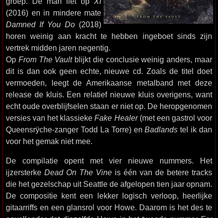
groep. De man liet op
XI
(2016) en in mindere mate
Damned If You Do
(2018)
horen weinig aan kracht te hebben ingeboet sinds zijn
vertrek midden jaren negentig.
Op
From The Vault
blijkt die conclusie weinig anders, maar
dit is dan ook geen echte, nieuwe cd. Zoals de titel doet
vermoeden, leegt de Amerikaanse metalband met deze
release de kluis. Een relatief nieuwe kluis overigens, want
echt oude overblijfselen staan er niet op. De heropgenomen
versies van het klassieke
Fake Healer
(met een gastrol voor
Queensrÿche-zanger Todd La Torre) en
Badlands
tel ik dan
voor het gemak niet mee.
De compilatie opent met vier nieuwe nummers. Het
ijzersterke
Dead On The Vine
is één van de betere tracks
die het gezelschap uit Seattle de afgelopen tien jaar opnam.
De compositie kent een lekker logisch verloop, heerlijke
gitaarriffs en een glansrol voor Howe. Daarom is het des te