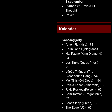
8 september:
Pyrrhon en Devoid Of
Thought
Raven
Kalender
Vandaag jarig:
Anton Fig (Kiss) - 74
Colin Jones (fotograaf)† - 90
Hal Patino (King Diamond) -
64
Les Binks (Judas Priest)† -
75
Lüpüs Thünder (The
Bloodhound Gang) - 54
Mel Tillis (Old Dogs)† - 94
Pekka Kasari (Amorphis) - 60
Rikki Rockett (Poison) - 65
Sam Totman (Dragonforce) -
47
Scott Stapp (Creed) - 53
The Edge (U2) - 65