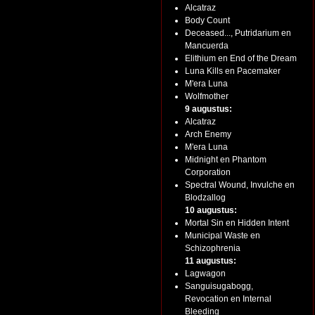
Alcatraz
Body Count
Deceased..., Putridarium en
Mancuerda
Elithium en End of the Dream
Luna Kills en Pacemaker
M'era Luna
Wolfmother
9 augustus:
Alcatraz
Arch Enemy
M'era Luna
Midnight en Phantom
Corporation
Spectral Wound, Invulche en
Blodzallog
10 augustus:
Mortal Sin en Hidden Intent
Municipal Waste en
Schizophrenia
11 augustus:
Lagwagon
Sanguisugabogg,
Revocation en Internal
Bleeding