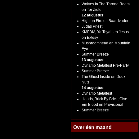
Wolves In The Throne Room
en Ter Ziele
12 augustus:
High on Fire en Baardvader
Judas Priest
KMFDM, Ya Toyah en Jesus
on Extesy
Mushroomhead en Mountain
Eye
Summer Breeze
13 augustus:
Dynamo Metalfest Pre-Party
Summer Breeze
The Ghost Inside en Deez
Nuts
14 augustus:
Dynamo Metalfest
Hoods, Brick By Brick, Give
Em Blood en Provisional
Summer Breeze
Over één maand