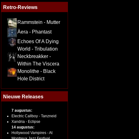
Retro-Reviews
Rammstein - Mutter
Äera - Phantast
Echoes Of A Dying
World - Tribulation
Neckbreakker -
Within The Viscera
Monolithe - Black
Hole District
Nieuwe Releases
7 augustus:
Electric Callboy - Tanzneid
Xandria - Eclipse
14 augustus:
Hollywood Vampires - At
Montreux Jazz Festival