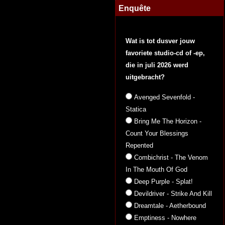
Enquête
Wat is tot dusver jouw
favoriete studio-cd of -ep,
die in juli 2026 werd
uitgebracht?
Avenged Sevenfold -
Statica
Bring Me The Horizon -
Count Your Blessings
Repented
Combichrist - The Venom
In The Mouth Of God
Deep Purple - Splat!
Devildriver - Strike And Kill
Dreamtale - Aetherbound
Emptiness - Nowhere