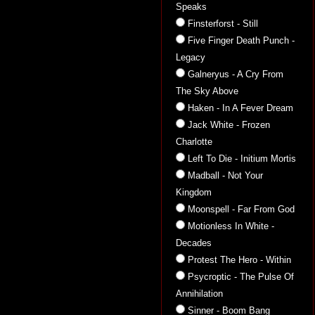
Speaks
Finsterforst - Still
Five Finger Death Punch -
Legacy
Galneryus - A Cry From
The Sky Above
Haken - In A Fever Dream
Jack White - Frozen
Charlotte
Left To Die - Initium Mortis
Madball - Not Your
Kingdom
Moonspell - Far From God
Motionless In White -
Decades
Protest The Hero - Within
Psycroptic - The Pulse Of
Annihilation
Sinner - Boom Bang