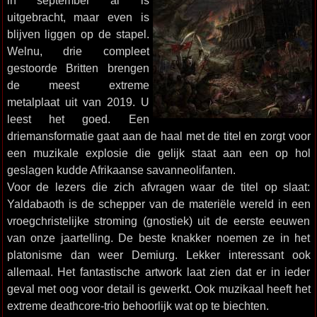
in september al is
uitgebracht, maar even is
blijven liggen op de stapel.
Welnu, drie compleet
gestoorde Britten brengen
de meest extreme
metalplaat uit van 2019. U
leest het goed. Een
driemansformatie gaat aan de haal met de titel en zorgt voor
een muzikale explosie die gelijk staat aan een op hol
geslagen kudde Afrikaanse savanneolifanten.
Voor de lezers die zich afvragen waar de titel op slaat:
Yaldabaoth is de schepper van de materiële wereld in een
vroegchristelijke stroming (gnostiek) uit de eerste eeuwen
van onze jaartelling. De beste knakker noemen ze in het
platonisme dan weer Demiurg. Lekker interessant ook
allemaal. Het fantastische artwork laat zien dat er in ieder
geval met oog voor detail is gewerkt. Ook muzikaal heeft het
extreme deathcore-trio behoorlijk wat op te biechten.