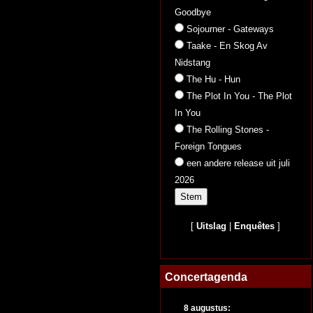
Goodbye
Sojourner - Gateways
Taake - En Skog Av
Nidstang
The Hu - Hun
The Plot In You - The Plot
In You
The Rolling Stones -
Foreign Tongues
een andere release uit juli
2026
[
Uitslag
|
Enquêtes
]
Concertagenda
8 augustus: