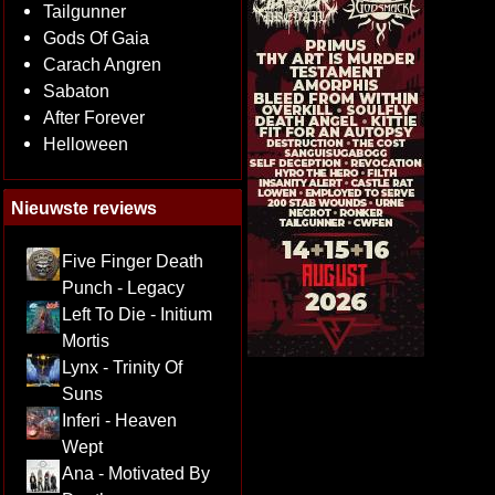
Tailgunner
Gods Of Gaia
Carach Angren
Sabaton
After Forever
Helloween
Nieuwste reviews
Five Finger Death
Punch - Legacy
Left To Die - Initium
Mortis
Lynx - Trinity Of
Suns
Inferi - Heaven
Wept
Ana - Motivated By