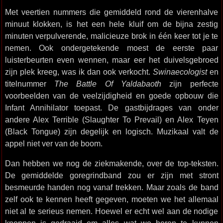
Met veertien nummers die gemiddeld rond de vierenhalve
minuut klokken, is het een hele kluif om de bijna zestig
minuten verpulverende, malicieuze brok in één keer tot je te
nemen. Ook ondergetekende moest de eerste paar
luisterbeurten even wennen, maar eer het duivelsgebroed
zijn plek kreeg, was ik dan ook verkocht.
Swinaecologist
en
titelnummer
The Battle Of Yaldabaoth
zijn perfecte
voorbeelden van de veelzijdigheid en goede opbouw die
Infant Annihilator toepast. De gastbijdrages van onder
andere Alex Terrible (Slaughter To Prevail) en Alex Teyen
(Black Tongue) zijn degelijk en logisch. Muzikaal valt de
appel niet ver van de boom.
Dan hebben we nog de ziekmakende, over de top-teksten.
De gemiddelde goregrindband zou er zijn met stront
besmeurde handen nog vanaf trekken. Maar zoals de band
zelf ook te kennen heeft gegeven, moeten we het allemaal
niet al te serieus nemen. Hoewel er echt wel aan de nodige