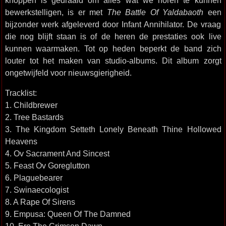
knoppen is gedraaid om alles wat we horen te kunnen
bewerkstelligen, is er met
The Battle Of Yaldabaoth
een
bijzonder werk afgeleverd door Infant Annihilator. De vraag
die nog blijft staan is of de heren de prestaties ook live
kunnen waarmaken. Tot op heden beperkt de band zich
louter tot het maken van studio-albums. Dit album zorgt
ongetwijfeld voor nieuwsgierigheid.
Tracklist:
1. Childbrewer
2. Tree Bastards
3. The Kingdom Setteth Lonely Beneath Thine Hollowed
Heavens
4. Ov Sacrament And Sincest
5. Feast Ov Goreglutton
6. Plaguebearer
7. Swinaecologist
8. A Rape Of Sirens
9. Empusa: Queen Of The Damned