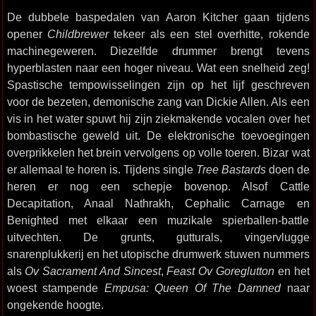
De dubbele baspedalen van Aaron Kitcher gaan tijdens
opener
Childbrewer
tekeer als een stel overhitte, rokende
machinegeweren. Diezelfde drummer brengt tevens
hyperblasten naar een hoger niveau. Wat een snelheid zeg!
Spastische tempowisselingen zijn op het lijf geschreven
voor de bezeten, demonische zang van Dickie Allen. Als een
vis in het water spuwt hij zijn ziekmakende vocalen over het
bombastische geweld uit. De elektronische toevoegingen
overprikkelen het brein vervolgens op volle toeren. Bizar wat
er allemaal te horen is. Tijdens single
Tree Bastards
doen de
heren er nog een schepje bovenop. Alsof Cattle
Decapitation, Anaal Nathrakh, Cephalic Carnage en
Benighted met elkaar een muzikale spierballen-battle
uitvechten. De grunts, gutturals, vingervlugge
snarenplukkerij en het utopische drumwerk stuwen nummers
als
Ov Sacrament And Sincest
,
Feast Ov Goreglutton
en het
woest stampende
Empusa: Queen Of The Damned
naar
ongekende hoogte.