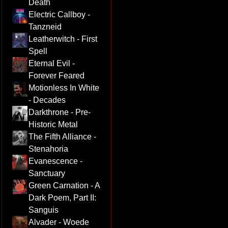
Death
Electric Callboy -
Tanzneid
Leatherwitch - First
Spell
Eternal Evil -
Forever Feared
Motionless In White
- Decades
Darkthrone - Pre-
Historic Metal
The Fifth Alliance -
Stenahoria
Evanescence -
Sanctuary
Green Carnation - A
Dark Poem, Part II:
Sanguis
Alvader - Woede