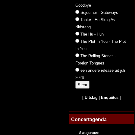
Goodbye
Sojourner - Gateways
Taake - En Skog Av
Nidstang
The Hu - Hun
The Plot In You - The Plot
In You
The Rolling Stones -
Foreign Tongues
een andere release uit juli
2026
[
Uitslag
|
Enquêtes
]
Concertagenda
8 augustus: