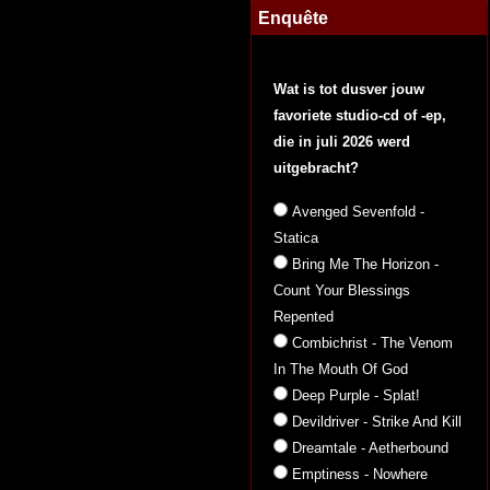
Enquête
Wat is tot dusver jouw
favoriete studio-cd of -ep,
die in juli 2026 werd
uitgebracht?
Avenged Sevenfold -
Statica
Bring Me The Horizon -
Count Your Blessings
Repented
Combichrist - The Venom
In The Mouth Of God
Deep Purple - Splat!
Devildriver - Strike And Kill
Dreamtale - Aetherbound
Emptiness - Nowhere