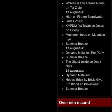
Wolves In The Throne Room
en Ter Ziele
12 augustus:
High on Fire en Baardvader
Judas Priest
KMFDM, Ya Toyah en Jesus
on Extesy
Mushroomhead en Mountain
Eye
Summer Breeze
13 augustus:
Dynamo Metalfest Pre-Party
Summer Breeze
The Ghost Inside en Deez
Nuts
14 augustus:
Dynamo Metalfest
Hoods, Brick By Brick, Give
Em Blood en Provisional
Summer Breeze
Over één maand