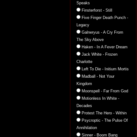
Speaks
Finsterforst - Still
Five Finger Death Punch -
Legacy
Galneryus - A Cry From
The Sky Above
Haken - In A Fever Dream
Jack White - Frozen
Charlotte
Left To Die - Initium Mortis
Madball - Not Your
Kingdom
Moonspell - Far From God
Motionless In White -
Decades
Protest The Hero - Within
Psycroptic - The Pulse Of
Annihilation
Sinner - Boom Bang