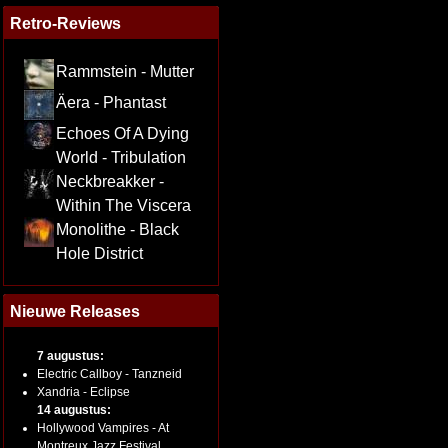
Retro-Reviews
Rammstein - Mutter
Äera - Phantast
Echoes Of A Dying
World - Tribulation
Neckbreakker -
Within The Viscera
Monolithe - Black
Hole District
Nieuwe Releases
7 augustus:
Electric Callboy - Tanzneid
Xandria - Eclipse
14 augustus:
Hollywood Vampires - At
Montreux Jazz Festival