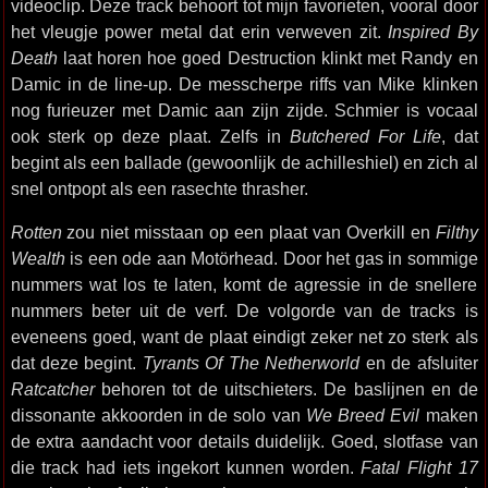
videoclip. Deze track behoort tot mijn favorieten, vooral door
het vleugje power metal dat erin verweven zit.
Inspired By
Death
laat horen hoe goed Destruction klinkt met Randy en
Damic in de line-up. De messcherpe riffs van Mike klinken
nog furieuzer met Damic aan zijn zijde. Schmier is vocaal
ook sterk op deze plaat. Zelfs in
Butchered For Life
, dat
begint als een ballade (gewoonlijk de achilleshiel) en zich al
snel ontpopt als een rasechte thrasher.
Rotten
zou niet misstaan op een plaat van Overkill en
Filthy
Wealth
is een ode aan Motörhead. Door het gas in sommige
nummers wat los te laten, komt de agressie in de snellere
nummers beter uit de verf. De volgorde van de tracks is
eveneens goed, want de plaat eindigt zeker net zo sterk als
dat deze begint.
Tyrants Of The Netherworld
en de afsluiter
Ratcatcher
behoren tot de uitschieters. De baslijnen en de
dissonante akkoorden in de solo van
We Breed Evil
maken
de extra aandacht voor details duidelijk. Goed, slotfase van
die track had iets ingekort kunnen worden.
Fatal Flight 17