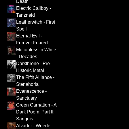
Death
Electric Callboy -
Tanzneid
Leatherwitch - First
Spell
Eternal Evil -
Forever Feared
Motionless In White
- Decades
Darkthrone - Pre-
Historic Metal
The Fifth Alliance -
Stenahoria
Evanescence -
Sanctuary
Green Carnation - A
Dark Poem, Part II:
Sanguis
Alvader - Woede