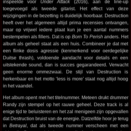
inspeelde voor
Under Attack
(2016), aan de line-up
toegevoegd als tweede gitarist. Het effect van deze
wijzigingen in de bezetting is duidelijk hoorbaar. Destruction
heeft over het algemeen altijd prima recensies ontvangen,
maar op vrijwel iedere plaat kun je een aantal nummers
bestempelen als fillers. Dat is op
Born To Perish
anders. Het
album als geheel staat als een huis. Combineer je dat met
een flinke dosis agressie (kenmerkend voor oerdegelijke
Duitse thrash), voldoende aandacht voor details en een
uitstekende sound, dan is succes gegarandeerd. Verwacht
geen enorme ommezwaai. De stijl van Destruction is
herkenbaar en het motto ‘less is more’ staat nog altijd hoog
in het vaandel.
Het album opent met het titelnummer. Meteen drukt drummer
Randy zijn stempel op het rauwe geheel. Deze track is al
enige tijd te beluisteren en het zal menigeen zijn opgevallen
dat Destruction bruist van de energie. Datzelfde hoor je terug
in
Betrayal
, dat als tweede nummer verscheen met een