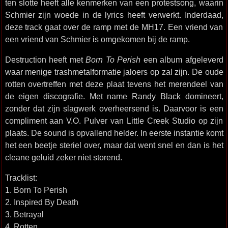
ten slotte heeft alle kenmerken van een protestsong, waarin
Schmier zijn woede in de lyrics heeft verwerkt. Inderdaad,
deze track gaat over de ramp met de MH17. Een vriend van
een vriend van Schmier is omgekomen bij de ramp.
Destruction heeft met
Born To Perish
een album afgeleverd
waar menige trashmetalformatie jaloers op zal zijn. De oude
rotten overtreffen met deze plaat tevens het merendeel van
de eigen discografie. Met name Randy Black domineert,
zonder dat zijn slagwerk overheersend is. Daarvoor is een
compliment aan V.O. Pulver van Little Creek Studio op zijn
plaats. De sound is opvallend helder. In eerste instantie komt
het een beetje steriel over, maar dat went snel en dan is het
cleane geluid zeker niet storend.
Tracklist:
1. Born To Perish
2. Inspired By Death
3. Betrayal
4. Rotten