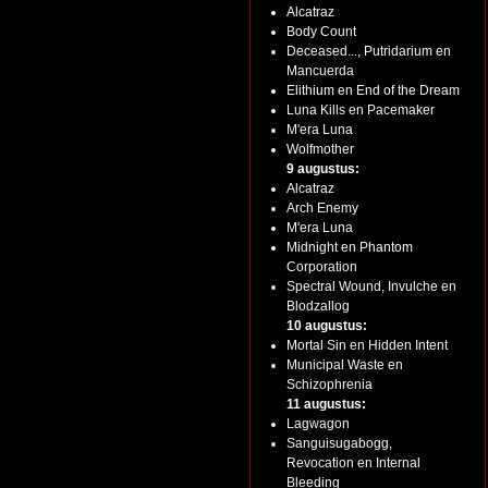
Alcatraz
Body Count
Deceased..., Putridarium en
Mancuerda
Elithium en End of the Dream
Luna Kills en Pacemaker
M'era Luna
Wolfmother
9 augustus:
Alcatraz
Arch Enemy
M'era Luna
Midnight en Phantom
Corporation
Spectral Wound, Invulche en
Blodzallog
10 augustus:
Mortal Sin en Hidden Intent
Municipal Waste en
Schizophrenia
11 augustus:
Lagwagon
Sanguisugabogg,
Revocation en Internal
Bleeding