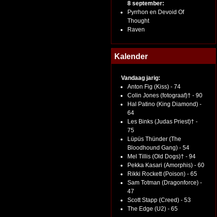
8 september:
Pyrrhon en Devoid Of
Thought
Raven
Kalender
Vandaag jarig:
Anton Fig (Kiss) - 74
Colin Jones (fotograaf)† - 90
Hal Patino (King Diamond) -
64
Les Binks (Judas Priest)† -
75
Lüpüs Thünder (The
Bloodhound Gang) - 54
Mel Tillis (Old Dogs)† - 94
Pekka Kasari (Amorphis) - 60
Rikki Rockett (Poison) - 65
Sam Totman (Dragonforce) -
47
Scott Stapp (Creed) - 53
The Edge (U2) - 65