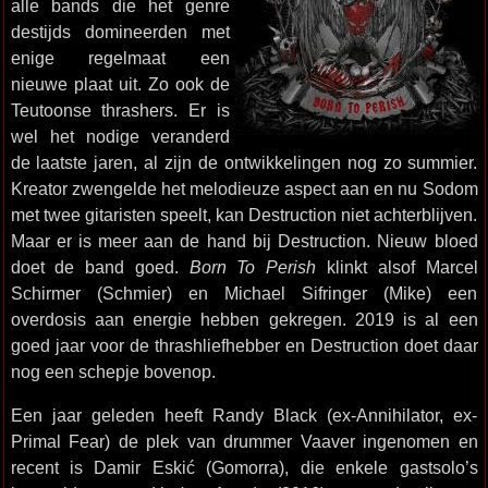
alle bands die het genre
destijds domineerden met
enige regelmaat een
nieuwe plaat uit. Zo ook de
Teutoonse thrashers. Er is
wel het nodige veranderd
de laatste jaren, al zijn de ontwikkelingen nog zo summier.
Kreator zwengelde het melodieuze aspect aan en nu Sodom
met twee gitaristen speelt, kan Destruction niet achterblijven.
Maar er is meer aan de hand bij Destruction. Nieuw bloed
doet de band goed.
Born To Perish
klinkt alsof Marcel
Schirmer (Schmier) en Michael Sifringer (Mike) een
overdosis aan energie hebben gekregen. 2019 is al een
goed jaar voor de thrashliefhebber en Destruction doet daar
nog een schepje bovenop.
Een jaar geleden heeft Randy Black (ex-Annihilator, ex-
Primal Fear) de plek van drummer Vaaver ingenomen en
recent is Damir Eskić (Gomorra), die enkele gastsolo’s