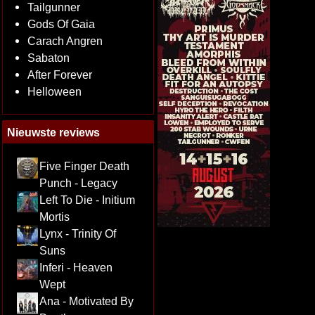
Tailgunner
Gods Of Gaia
Carach Angren
Sabaton
After Forever
Helloween
Nieuwste reviews
Five Finger Death
Punch - Legacy
Left To Die - Initium
Mortis
Lynx - Trinity Of
Suns
Inferi - Heaven
Wept
Ana - Motivated By