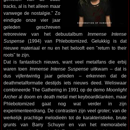
tracks, al is het alleen maar
vanwege de nostalgie." Zo
eindigde onze vier jaar
geleden geschreven
retroreview van het debuutalbum
Immense Intense
Suspense
(1994) van Phlebotomized. Gelukkig is dat
nieuwe materiaal er nu en het belooft een "return to their
roots" te zijn.
Dat is fantastisch nieuws, want veel metalfans die erbij
waren toen
Immense Intense Suspense
uitkwam – dat is
dus vijfentwintig jaar geleden – erkennen dat de
deathmetalformatie destijds iets nieuws deed. Weliswaar
combineerde The Gathering in 1991 op de demo
Moonlight
Archer
al doom en death metal met keyboardklanken, maar
Phlebotomized gaat nog wat verder in zijn
experimenteerdrang. De contrasten zijn veel groter; van de
werkelijk prachtige melodieën tot de karakteristieke, brute
grunts van Barry Schuyer en van het memorabele