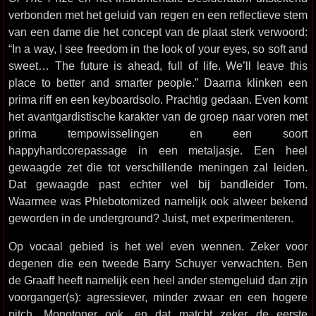
verbonden met het geluid van regen en een reflectieve stem
van een dame die het concept van de plaat sterk verwoord:
“In a way, I see freedom in the look of your eyes, so soft and
sweet… The future is ahead, full of life. We’ll leave this
place to better and smarter people.” Daarna klinken een
prima riff en een keyboardsolo. Prachtig gedaan. Even komt
het avantgardistische karakter van de groep naar voren met
prima tempowisselingen en een soort
happyhardcorepassage in een metaljasje. Een heel
gewaagde zet die tot verschillende meningen zal leiden.
Dat gewaagde past echter wel bij bandleider Tom.
Waarmee was Phlebotomized namelijk ook alweer bekend
geworden in de underground? Juist, met experimenteren.
Op vocaal gebied is het wel even wennen. Zeker voor
degenen die een tweede Barry Schuyer verwachten. Ben
de Graaff heeft namelijk een heel ander stemgeluid dan zijn
voorganger(s): agressiever, minder zwaar en een hogere
pitch. Monotoner ook, en dat matcht zeker de eerste