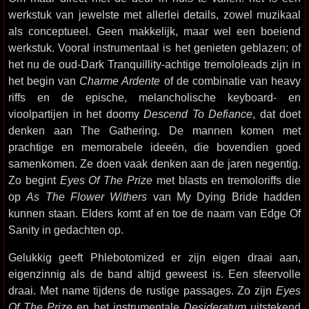
werkstuk van jewelste met allerlei details, zowel muzikaal
als conceptueel. Geen makkelijk, maar wel een boeiend
werkstuk. Vooral instrumentaal is het genieten geblazen; of
het nu de oud-Dark Tranquillity-achtige tremololeads zijn in
het begin van
Charme Ardente
of de combinatie van heavy
riffs en de epische, melancholische keyboard- en
vioolpartijen in het doomy
Descend To Defiance
, dat doet
denken aan The Gathering. De mannen komen met
prachtige en memorabele ideeën, die bovendien goed
samenkomen. Ze doen vaak denken aan de jaren negentig.
Zo begint
Eyes Of The Prize
met blasts en tremoloriffs die
op
As The Flower Withers
van My Dying Bride hadden
kunnen staan. Elders komt af en toe de naam van Edge Of
Sanity in gedachten op.
Gelukkig geeft Phlebotomized er zijn eigen draai aan,
eigenzinnig als de band altijd geweest is. Een sfeervolle
draai. Met name tijdens de rustige passages. Zo zijn
Eyes
Of The Prize
en het instrumentale
Desideratum
uitstekend