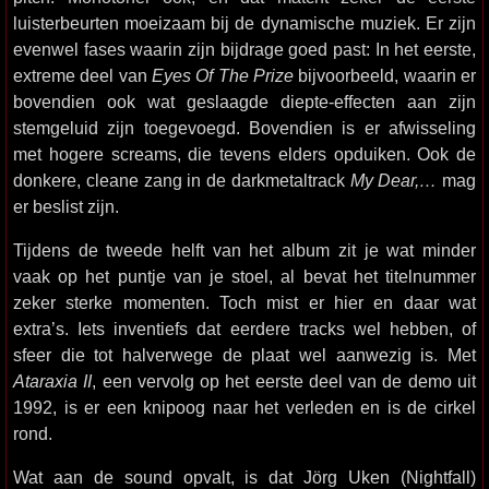
luisterbeurten moeizaam bij de dynamische muziek. Er zijn
evenwel fases waarin zijn bijdrage goed past: In het eerste,
extreme deel van
Eyes Of The Prize
bijvoorbeeld, waarin er
bovendien ook wat geslaagde diepte-effecten aan zijn
stemgeluid zijn toegevoegd. Bovendien is er afwisseling
met hogere screams, die tevens elders opduiken. Ook de
donkere, cleane zang in de darkmetaltrack
My Dear,…
mag
er beslist zijn.
Tijdens de tweede helft van het album zit je wat minder
vaak op het puntje van je stoel, al bevat het titelnummer
zeker sterke momenten. Toch mist er hier en daar wat
extra’s. Iets inventiefs dat eerdere tracks wel hebben, of
sfeer die tot halverwege de plaat wel aanwezig is. Met
Ataraxia II
, een vervolg op het eerste deel van de demo uit
1992, is er een knipoog naar het verleden en is de cirkel
rond.
Wat aan de sound opvalt, is dat Jörg Uken (Nightfall)