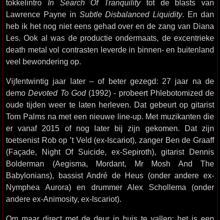
tokkelintro
In Search Of Tranquility
tot de blasts van
Lawrence Payne in
Subtle Disbalanced Liquidity
. En dan
heb ik het nog niet eens gehad over en de zang van Diana
Les. Ook al was de productie ondermaats, de excentrieke
death metal vol contrasten leverde in binnen- en buitenland
veel bewondering op.
Vijfentwintig jaar later – of beter gezegd: 27 jaar na de
demo
Devoted To God
(1992) - probeert Phlebotomized de
oude tijden weer te laten herleven. Dat gebeurt op gitarist
Tom Palms na met een nieuwe line-up. Met muzikanten die
er vanaf 2015 of nog later bij zijn gekomen. Dat zijn
toetsenist Rob op ’t Veld (ex-Iscariot), zanger Ben de Graaff
(Façade, Night Of Suicide, ex-Sepiroth), gitarist Dennis
Bolderman (Aegisma, Mordant, Mr Mosh And The
Babylonians), bassist André de Heus (onder andere ex-
Nymphea Aurora) en drummer Alex Schollema (onder
andere ex-Animosity, ex-Iscariot).
Om maar direct met de deur in huis te vallen: het is een