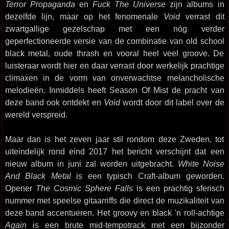
Terror Propaganda
en
Fuck The Universe
zijn albums in
dezelfde lijn, maar op het fenomenale
Void
verrast dit
zwartgallige gezelschap met een nóg verder
geperfectioneerde versie van de combinatie van old school
black metal, oude thrash en vooral heel veel groove. De
luisteraar wordt hier en daar verrast door werkelijk prachtige
climaxen in de vorm van onverwachtse melancholische
melodieën. Inmiddels heeft Season Of Mist de pracht van
deze band ook ontdekt en
Void
wordt door dit label over de
wereld verspreid.
Maar dan is het zeven jaar stil rondom deze Zweden, tot
uiteindelijk rond eind 2017 het bericht verschijnt dat een
nieuw album in juni zal worden uitgebracht.
White Noise
And Black Metal
is een typisch Craft-album geworden.
Opener
The Cosmic Sphere Falls
is een prachtig sferisch
nummer met speelse gitaarriffs die direct de muzikaliteit van
deze band accentueren. Het groovy en black 'n roll-achtige
Again
is een brute mid-tempotrack met een bijzonder