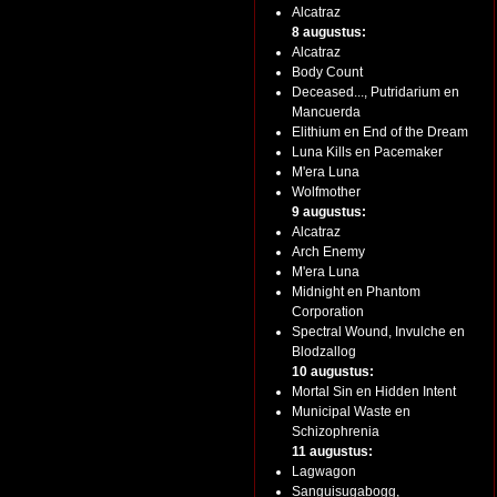
Alcatraz
8 augustus:
Alcatraz
Body Count
Deceased..., Putridarium en
Mancuerda
Elithium en End of the Dream
Luna Kills en Pacemaker
M'era Luna
Wolfmother
9 augustus:
Alcatraz
Arch Enemy
M'era Luna
Midnight en Phantom
Corporation
Spectral Wound, Invulche en
Blodzallog
10 augustus:
Mortal Sin en Hidden Intent
Municipal Waste en
Schizophrenia
11 augustus:
Lagwagon
Sanguisugabogg,