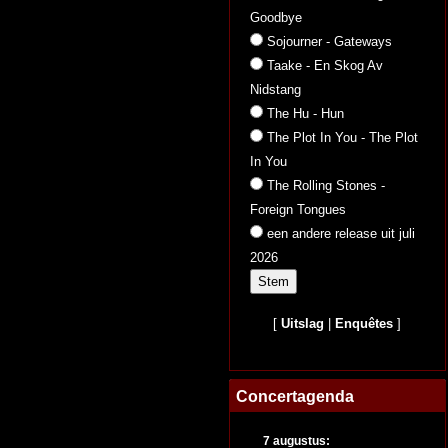
Goodbye
Sojourner - Gateways
Taake - En Skog Av
Nidstang
The Hu - Hun
The Plot In You - The Plot
In You
The Rolling Stones -
Foreign Tongues
een andere release uit juli
2026
[
Uitslag
|
Enquêtes
]
Concertagenda
7 augustus: