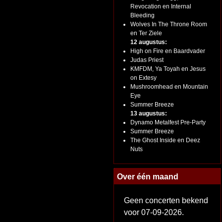
Revocation en Internal
Bleeding
Wolves In The Throne Room
en Ter Ziele
12 augustus:
High on Fire en Baardvader
Judas Priest
KMFDM, Ya Toyah en Jesus
on Extesy
Mushroomhead en Mountain
Eye
Summer Breeze
13 augustus:
Dynamo Metalfest Pre-Party
Summer Breeze
The Ghost Inside en Deez
Nuts
Over één maand
Geen concerten bekend
voor 07-09-2026.