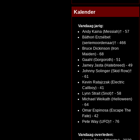
Kalender
Vandaag jarig:
Andy Kaina (Messiah)† - 57
Báthori Erzsébet
(seriemoordenaar)† - 466
Bruce Dickinson (Iron
Maiden) - 68
Gaahl (Gorgoroth) - 51
Jamey Jasta (Hatebreed) - 49
Johnny Solinger (Skid Row)†
- 61
Kevin Ratajczak (Electric
Callboy) - 41
Lynn Strait (Snot)† - 58
Michael Weikath (Helloween)
- 64
Omar Espinosa (Escape The
Fate) - 42
Pete Way (UFO)† - 76
Vandaag overleden: