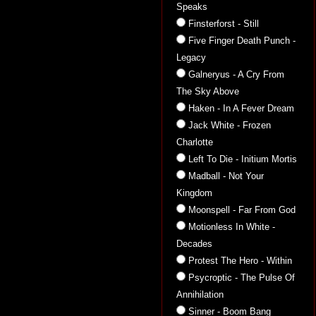
Speaks
Finsterforst - Still
Five Finger Death Punch -
Legacy
Galneryus - A Cry From
The Sky Above
Haken - In A Fever Dream
Jack White - Frozen
Charlotte
Left To Die - Initium Mortis
Madball - Not Your
Kingdom
Moonspell - Far From God
Motionless In White -
Decades
Protest The Hero - Within
Psycroptic - The Pulse Of
Annihilation
Sinner - Boom Bang