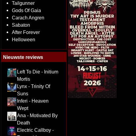
Tailgunner
Gods Of Gaia
Carach Angren
Sabaton
After Forever
Helloween
Nieuwste reviews
Left To Die - Initium
Mortis
Lynx - Trinity Of
Suns
Inferi - Heaven
Wept
Ana - Motivated By
Death
Electric Callboy -