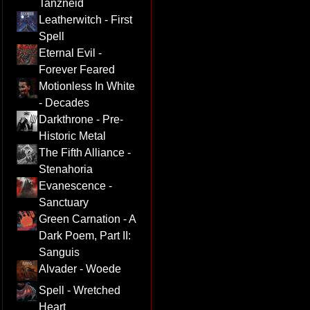
Tanzneid
Leatherwitch - First
Spell
Eternal Evil -
Forever Feared
Motionless In White
- Decades
Darkthrone - Pre-
Historic Metal
The Fifth Alliance -
Stenahoria
Evanescence -
Sanctuary
Green Carnation - A
Dark Poem, Part II:
Sanguis
Alvader - Woede
Spell - Wretched
Heart