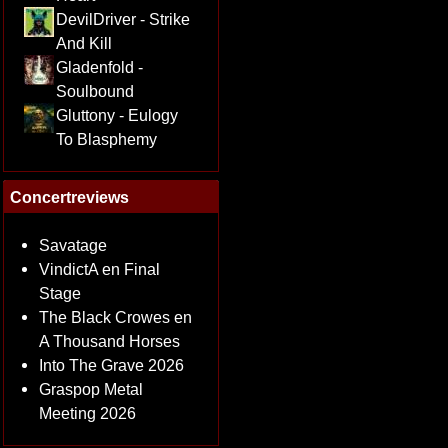
DevilDriver - Strike
And Kill
Gladenfold -
Soulbound
Gluttony - Eulogy
To Blasphemy
Concertreviews
Savatage
VindictA en Final
Stage
The Black Crowes en
A Thousand Horses
Into The Grave 2026
Graspop Metal
Meeting 2026