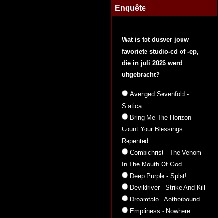
Enquête
Wat is tot dusver jouw
favoriete studio-cd of -ep,
die in juli 2026 werd
uitgebracht?
Avenged Sevenfold -
Statica
Bring Me The Horizon -
Count Your Blessings
Repented
Combichrist - The Venom
In The Mouth Of God
Deep Purple - Splat!
Devildriver - Strike And Kill
Dreamtale - Aetherbound
Emptiness - Nowhere