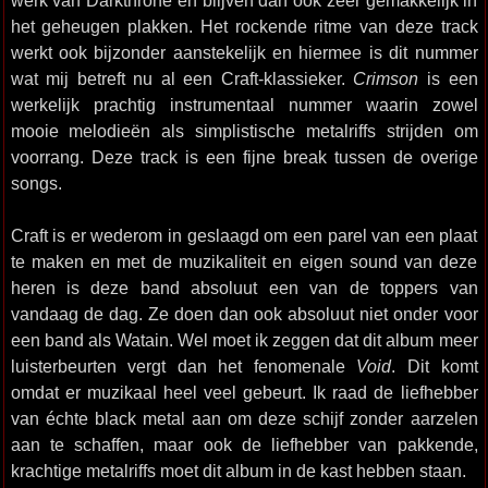
werk van Darkthrone en blijven dan ook zeer gemakkelijk in
het geheugen plakken. Het rockende ritme van deze track
werkt ook bijzonder aanstekelijk en hiermee is dit nummer
wat mij betreft nu al een Craft-klassieker.
Crimson
is een
werkelijk prachtig instrumentaal nummer waarin zowel
mooie melodieën als simplistische metalriffs strijden om
voorrang. Deze track is een fijne break tussen de overige
songs.
Craft is er wederom in geslaagd om een parel van een plaat
te maken en met de muzikaliteit en eigen sound van deze
heren is deze band absoluut een van de toppers van
vandaag de dag. Ze doen dan ook absoluut niet onder voor
een band als Watain. Wel moet ik zeggen dat dit album meer
luisterbeurten vergt dan het fenomenale
Void
. Dit komt
omdat er muzikaal heel veel gebeurt. Ik raad de liefhebber
van échte black metal aan om deze schijf zonder aarzelen
aan te schaffen, maar ook de liefhebber van pakkende,
krachtige metalriffs moet dit album in de kast hebben staan.