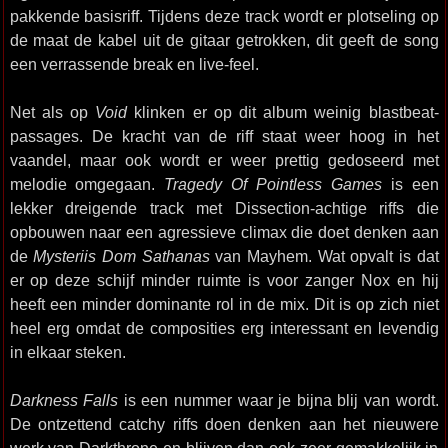
pakkende basisriff. Tijdens deze track wordt er plotseling op
de maat de kabel uit de gitaar getrokken, dit geeft de song
een verrassende break en live-feel.
Net als op
Void
klinken er op dit album weinig blastbeat-
passages. De kracht van de riff staat weer hoog in het
vaandel, maar ook wordt er weer prettig gedoseerd met
melodie omgegaan.
Tragedy Of Pointless Games
is een
lekker dreigende track met Dissection-achtige riffs die
opbouwen naar een agressieve climax die doet denken aan
de
Mysteriis Dom Sathanas
van Mayhem. Wat opvalt is dat
er op deze schijf minder ruimte is voor zanger Nox en hij
heeft een minder dominante rol in de mix. Dit is op zich niet
heel erg omdat de composities erg interessant en levendig
in elkaar steken.
Darkness Falls
is een nummer waar je bijna blij van wordt.
De ontzettend catchy riffs doen denken aan het nieuwere