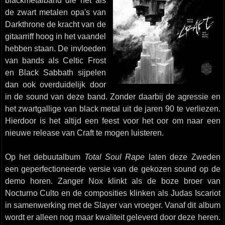
blackmetalband die net als
de zwart metalen opa's van
Darkthrone de kracht van de
gitaarriff hoog in het vaandel
hebben staan. De invloeden
van bands als Celtic Frost
en Black Sabbath sijpelen
dan ook overduidelijk door
in de sound van deze band. Zonder daarbij de agressie en
het zwartgallige van black metal uit de jaren 90 te verliezen.
Hierdoor is het altijd een feest voor het oor om naar een
nieuwe release van Craft te mogen luisteren.
Op het debuutalbum
Total Soul Rape
laten deze Zweden
een geperfectioneerde versie van de gekozen sound op de
demo horen. Zanger Nox klinkt als de boze broer van
Nocturno Culto en de composities klinken als Judas Iscariot
in samenwerking met de Slayer van vroeger. Vanaf dit album
wordt er alleen nog maar kwaliteit geleverd door deze heren.