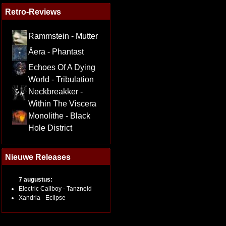
Retro-Reviews
Rammstein - Mutter
Äera - Phantast
Echoes Of A Dying
World - Tribulation
Neckbreakker -
Within The Viscera
Monolithe - Black
Hole District
Nieuwe Releases
7 augustus:
Electric Callboy - Tanzneid
Xandria - Eclipse