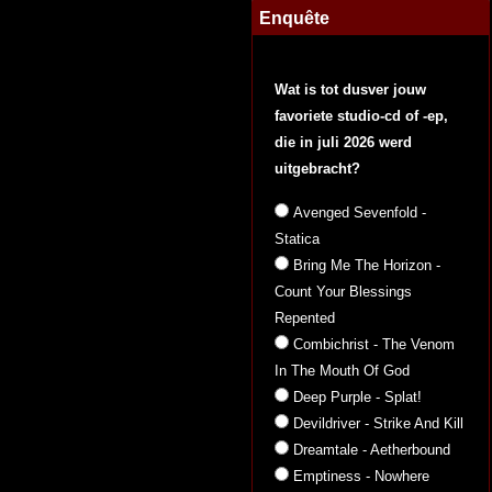
Enquête
Wat is tot dusver jouw
favoriete studio-cd of -ep,
die in juli 2026 werd
uitgebracht?
Avenged Sevenfold -
Statica
Bring Me The Horizon -
Count Your Blessings
Repented
Combichrist - The Venom
In The Mouth Of God
Deep Purple - Splat!
Devildriver - Strike And Kill
Dreamtale - Aetherbound
Emptiness - Nowhere