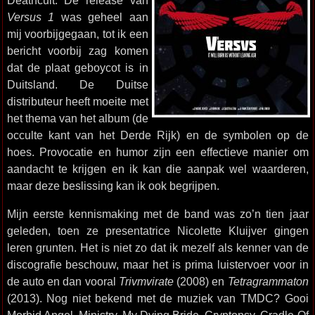
Deathcult. De release van
Versus 1
was geheel aan
mij voorbijgegaan, tot ik een
bericht voorbij zag komen
dat de plaat geboycot is in
Duitsland. De Duitse
distributeur heeft moeite met
het thema van het album (de
occulte kant van het Derde Rijk) en de symbolen op de
hoes. Provocatie en humor zijn een effectieve manier om
aandacht te krijgen en ik kan die aanpak wel waarderen,
maar deze beslissing kan ik ook begrijpen.
Mijn eerste kennismaking met de band was zo’n tien jaar
geleden, toen ze presentatrice Nicolette Kluijver gingen
leren grunten. Het is niet zo dat ik mezelf als kenner van de
discografie beschouw, maar het is prima luistervoer voor in
de auto en dan vooral
Trivmvirate
(2008) en
Tetragrammaton
(2013). Nog niet bekend met de muziek van TMDC? Gooi