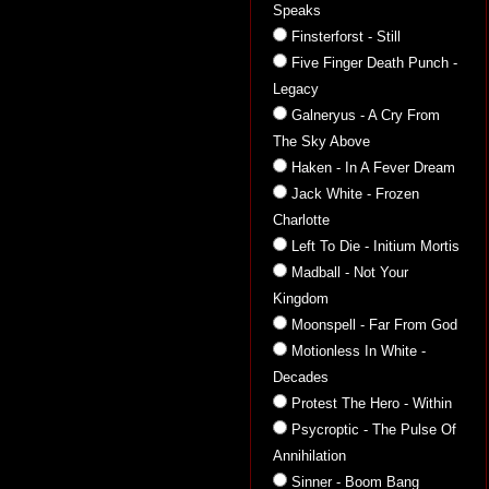
Speaks
Finsterforst - Still
Five Finger Death Punch -
Legacy
Galneryus - A Cry From
The Sky Above
Haken - In A Fever Dream
Jack White - Frozen
Charlotte
Left To Die - Initium Mortis
Madball - Not Your
Kingdom
Moonspell - Far From God
Motionless In White -
Decades
Protest The Hero - Within
Psycroptic - The Pulse Of
Annihilation
Sinner - Boom Bang