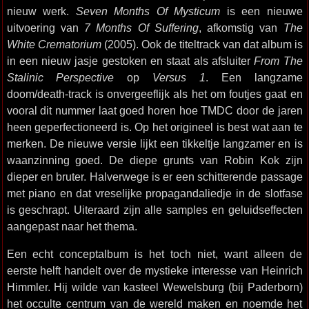
nieuw werk.
Seven Months Of Mysticum
is een nieuwe
uitvoering van
7 Months Of Suffering
, afkomstig van
The
White Crematorium
(2005). Ook de titeltrack van dat album is
in een nieuw jasje gestoken en staat als afsluiter
From The
Stalinic Perspective
op
Versus 1
. Een langzame
doom/death-track is onvergeeflijk als het om foutjes gaat en
vooral dit nummer laat goed horen hoe TMDC door de jaren
heen geperfectioneerd is. Op het origineel is best wat aan te
merken. De nieuwe versie lijkt een tikkeltje langzamer en is
waanzinning goed. De diepe grunts van Robin Kok zijn
dieper en bruter. Halverwege is er een schitterende passage
met piano en dat vreselijke propagandaliedje in de slotfase
is geschrapt. Uiteraard zijn alle samples en geluidseffecten
aangepast naar het thema.
Een echt conceptalbum is het toch niet, want alleen de
eerste helft handelt over de mystieke interesse van Heinrich
Himmler. Hij wilde van kasteel Wewelsburg (bij Paderborn)
het occulte centrum van de wereld maken en noemde het