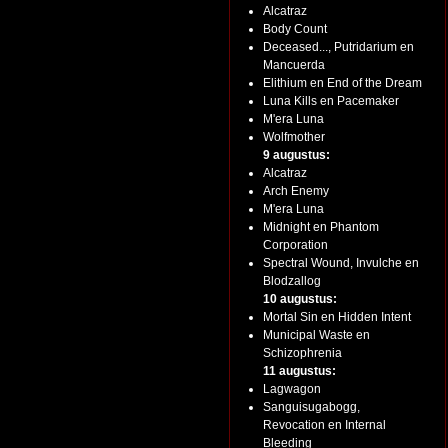
Alcatraz
Body Count
Deceased..., Putridarium en
Mancuerda
Elithium en End of the Dream
Luna Kills en Pacemaker
M'era Luna
Wolfmother
9 augustus:
Alcatraz
Arch Enemy
M'era Luna
Midnight en Phantom
Corporation
Spectral Wound, Invulche en
Blodzallog
10 augustus:
Mortal Sin en Hidden Intent
Municipal Waste en
Schizophrenia
11 augustus:
Lagwagon
Sanguisugabogg,
Revocation en Internal
Bleeding