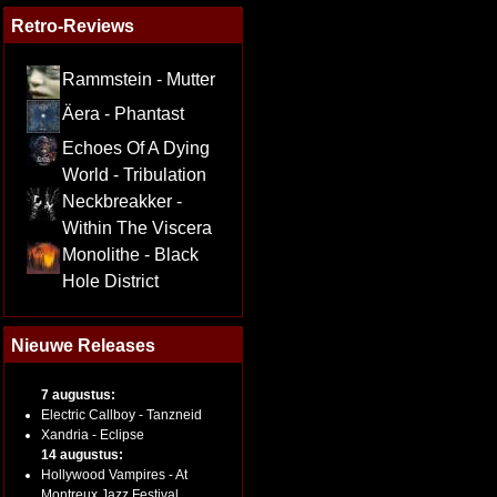
Retro-Reviews
Rammstein - Mutter
Äera - Phantast
Echoes Of A Dying
World - Tribulation
Neckbreakker -
Within The Viscera
Monolithe - Black
Hole District
Nieuwe Releases
7 augustus:
Electric Callboy - Tanzneid
Xandria - Eclipse
14 augustus:
Hollywood Vampires - At
Montreux Jazz Festival