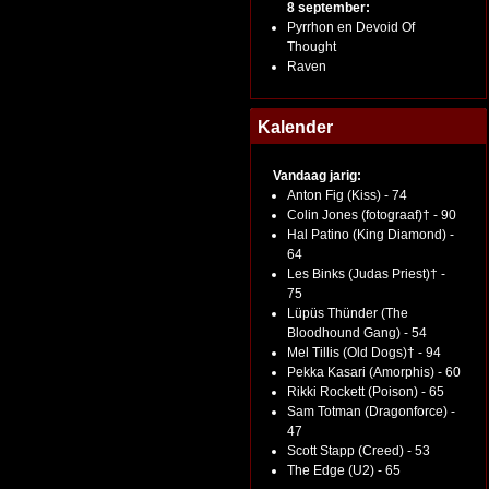
8 september:
Pyrrhon en Devoid Of
Thought
Raven
Kalender
Vandaag jarig:
Anton Fig (Kiss) - 74
Colin Jones (fotograaf)† - 90
Hal Patino (King Diamond) -
64
Les Binks (Judas Priest)† -
75
Lüpüs Thünder (The
Bloodhound Gang) - 54
Mel Tillis (Old Dogs)† - 94
Pekka Kasari (Amorphis) - 60
Rikki Rockett (Poison) - 65
Sam Totman (Dragonforce) -
47
Scott Stapp (Creed) - 53
The Edge (U2) - 65