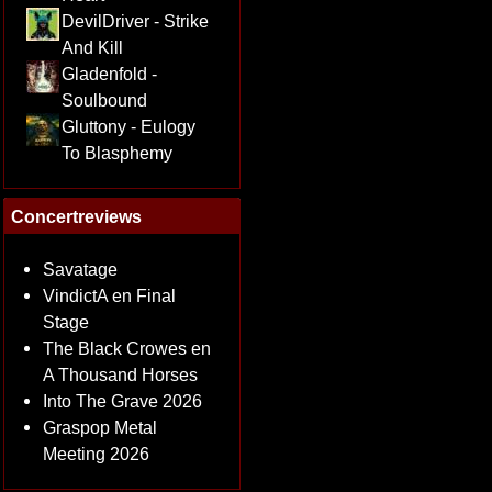
DevilDriver - Strike
And Kill
Gladenfold -
Soulbound
Gluttony - Eulogy
To Blasphemy
Concertreviews
Savatage
VindictA en Final
Stage
The Black Crowes en
A Thousand Horses
Into The Grave 2026
Graspop Metal
Meeting 2026