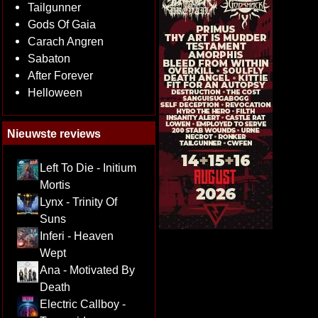
Tailgunner
Gods Of Gaia
Carach Angren
Sabaton
After Forever
Helloween
Nieuwste reviews
Left To Die - Initium
Mortis
Lynx - Trinity Of
Suns
Inferi - Heaven
Wept
Ana - Motivated By
Death
Electric Callboy -