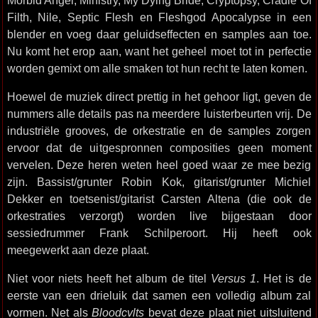
Morbid Angel, Ministry, My Dying Bride, Cryptopsy, Cradle Of
Filth, Nile, Septic Flesh en Fleshgod Apocalypse in een
blender en voeg daar geluidseffecten en samples aan toe.
Nu komt het erop aan, want het geheel moet tot in perfectie
worden gemixt om alle smaken tot hun recht te laten komen.
Hoewel de muziek direct prettig in het gehoor ligt, geven de
nummers alle details pas na meerdere luisterbeurten vrij. De
industriële grooves, de orkestratie en de samples zorgen
ervoor dat de uitgespronnen composities geen moment
vervelen. Deze heren weten heel goed waar ze mee bezig
zijn. Bassist/grunter Robin Kok, gitarist/grunter Michiel
Dekker en toetsenist/gitarist Carsten Altena (die ook de
orkestraties verzorgt) worden live bijgestaan door
sessiedrummer Frank Schilperoort. Hij heeft ook
meegewerkt aan deze plaat.
Niet voor niets heeft het album de titel
Versus 1
. Het is de
eerste van een drieluik dat samen een volledig album zal
vormen. Net als
Bloodcvlts
bevat deze plaat niet uitsluitend