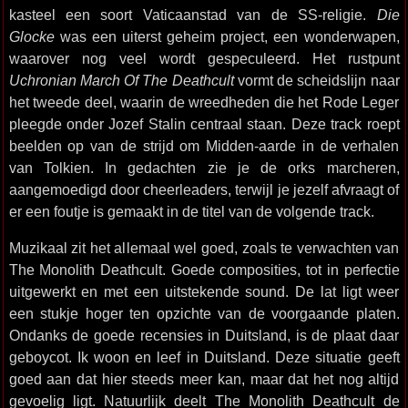
kasteel een soort Vaticaanstad van de SS-religie.
Die
Glocke
was een uiterst geheim project, een wonderwapen,
waarover nog veel wordt gespeculeerd. Het rustpunt
Uchronian March Of The Deathcult
vormt de scheidslijn naar
het tweede deel, waarin de wreedheden die het Rode Leger
pleegde onder Jozef Stalin centraal staan. Deze track roept
beelden op van de strijd om Midden-aarde in de verhalen
van Tolkien. In gedachten zie je de orks marcheren,
aangemoedigd door cheerleaders, terwijl je jezelf afvraagt of
er een foutje is gemaakt in de titel van de volgende track.
Muzikaal zit het allemaal wel goed, zoals te verwachten van
The Monolith Deathcult. Goede composities, tot in perfectie
uitgewerkt en met een uitstekende sound. De lat ligt weer
een stukje hoger ten opzichte van de voorgaande platen.
Ondanks de goede recensies in Duitsland, is de plaat daar
geboycot. Ik woon en leef in Duitsland. Deze situatie geeft
goed aan dat hier steeds meer kan, maar dat het nog altijd
gevoelig ligt. Natuurlijk deelt The Monolith Deathcult de