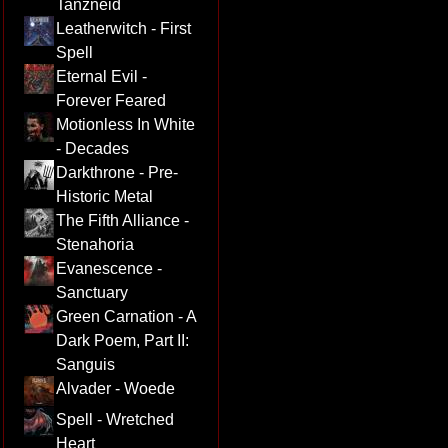
Tanzneid
Leatherwitch - First
Spell
Eternal Evil -
Forever Feared
Motionless In White
- Decades
Darkthrone - Pre-
Historic Metal
The Fifth Alliance -
Stenahoria
Evanescence -
Sanctuary
Green Carnation - A
Dark Poem, Part II:
Sanguis
Alvader - Woede
Spell - Wretched
Heart