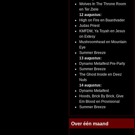
Wolves In The Throne Room
en Ter Ziele
12 augustus:
High on Fire en Baardvader
Judas Priest
KMFDM, Ya Toyah en Jesus
on Extesy
Mushroomhead en Mountain
Eye
Summer Breeze
13 augustus:
Dynamo Metalfest Pre-Party
Summer Breeze
The Ghost Inside en Deez
Nuts
14 augustus:
Dynamo Metalfest
Hoods, Brick By Brick, Give
Em Blood en Provisional
Summer Breeze
Over één maand