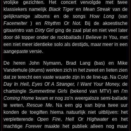
vrolijke gezichten. Het concert vervolgde met twee
klassiekers namelijk
Black Tiger
en
Mean Streak
van de
gelijknamige albums en de songs
How Long
(van
Facemelter
) en
Rhythm Or Not
. Bij de akoestische
gitaarintro van
Dirty Girl
ging de zaal plat en niet veel later
door dé topper onder de rockballads
I Believe In You,
met
een niet meer identieke solo als destijds, maar meer in een
aangepaste versie.
De heren John Nymann, Brad Lang (bas) en Mike
Vanderhule (drums) werkten zich in het zweet en lieten zien
dat ze terecht een vaste waarde zijn in de line-up. Na
Cold
Day In Hell,
Eyes Of A Stranger,
I Want Your Money,
de
chartsingle
Summertime Girls
(bekend van MTV) en
I’m
Coming Home
kwam er nog zo’n weergaloze semi-ballade
te weten,
Rescue Me
. Na een gig van bijna twee uur
konden de toegiften hierna natuurlijk niet uitblijven: het
verpletterende
Open Fire
,
Hell Or Highwater
en het
machtige
Forever
maakte het publiek alleen nog maar