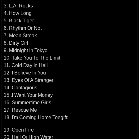
3. L.A. Rocks
4. How Long
5. Black Tiger
6. Rhythm Or Not
7. Mean Streak
8. Dirty Girl
9. Midnight In Tokyo
10. Take You To The Limit
11. Cold Day In Hell
12. I Believe In You
13. Eyes Of A Stranger
14. Contagious
15 .I Want Your Money
16. Summertime Girls
17. Rescue Me
18. I'm Coming Home Toegift:
19. Open Fire
20. Hell Or High Water