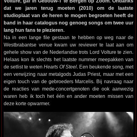
Volture, gaf in Gebouw-T te Bergen op Zoom. Ondanks
dat we jaren terug moeten (2010) om de laatste
studioplaat van de heren te mogen begroeten heeft de
band in haar catalogus nog genoeg songs om twee uur
lang hun fans te plezieren.
Na in een lange file gestaan te hebben op weg naar de
Westbrabantse venue kwam uw reviewer te laat aan om
gehele show van de Nederlandse trots Lord Volture te zien.
Helaas kon ik slechts het laatste nummer meepakken van
de setlist te weten
Hearts Of Steel
. Een beukende song, met
een verwijzing naar metalgods Judas Priest, maar met een
eigen touch van de gebroeders Marcelis. Bij navraag naar
de reacties van mede-concertgenoten die ook aanwezig
waren heb ik toch het één en ander moeten missen van
deze korte opwarmer.