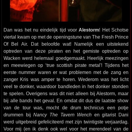
Dan was het nu eindelijk tijd voor
Alestorm
! Het Schotse
viertal kwam op met de openingstune van The Fresh Prince
Of Bel Air. Dat beloofde wat! Namelijk een uitstekend
optreden van deze piraten en het gemiste optreden op
Wacken werd helemaal goedgemaakt. Heerlijk meezingen
en meewiegen op ‘true scottish pirate metal'! Tijdens het
eerste nummer waren er wat problemen met de zang en
zanger Kris was amper te horen. Wederom was het licht
veel te donker, waardoor bandleden in het donker stonden
te spelen. Overigens was dit niet alleen bij Alestorm, maar
bij alle bands het geval. En omdat dit dus de laatste show
van de tour was, mocht de drum technicus een potje
drummen bij
Nancy The Tavern Wench
en gitarist Dani
werd uitgebreid gefeliciteerd met zijn twintigste verjaardag.
Voor mij (en ik denk ook wel voor het merendeel van de