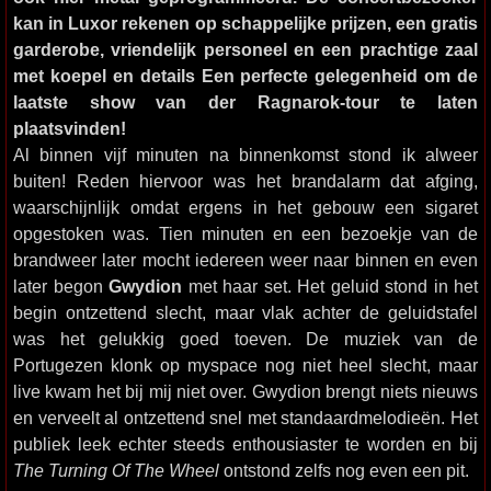
kan in Luxor rekenen op schappelijke prijzen, een gratis
garderobe, vriendelijk personeel en een prachtige zaal
met koepel en details Een perfecte gelegenheid om de
laatste show van der Ragnarok-tour te laten
plaatsvinden!
Al binnen vijf minuten na binnenkomst stond ik alweer
buiten! Reden hiervoor was het brandalarm dat afging,
waarschijnlijk omdat ergens in het gebouw een sigaret
opgestoken was. Tien minuten en een bezoekje van de
brandweer later mocht iedereen weer naar binnen en even
later begon
Gwydion
met haar set. Het geluid stond in het
begin ontzettend slecht, maar vlak achter de geluidstafel
was het gelukkig goed toeven. De muziek van de
Portugezen klonk op myspace nog niet heel slecht, maar
live kwam het bij mij niet over. Gwydion brengt niets nieuws
en verveelt al ontzettend snel met standaardmelodieën. Het
publiek leek echter steeds enthousiaster te worden en bij
The Turning Of The Wheel
ontstond zelfs nog even een pit.