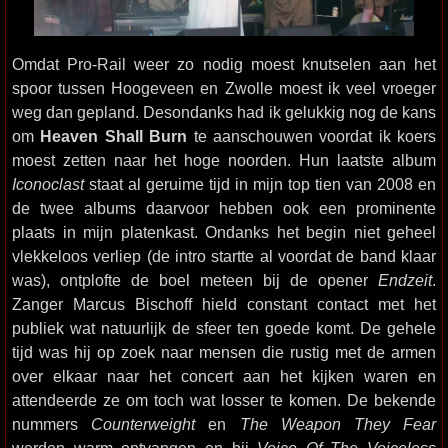
Omdat Pro-Rail weer zo nodig moest knutselen aan het
spoor tussen Hoogeveen en Zwolle moest ik veel vroeger
weg dan gepland. Desondanks had ik gelukkig nog de kans
om
Heaven Shall Burn
te aanschouwen voordat ik koers
moest zetten naar het hoge noorden. Hun laatste album
Iconoclast
staat al geruime tijd in mijn top tien van 2008 en
de twee albums daarvoor hebben ook een prominente
plaats in mijn platenkast. Ondanks het begin niet geheel
vlekkeloos verliep (de intro startte al voordat de band klaar
was), ontplofte de boel meteen bij de opener
Endzeit
.
Zanger Marcus Bischoff hield constant contact met het
publiek wat natuurlijk de sfeer ten goede komt. De gehele
tijd was hij op zoek naar mensen die rustig met de armen
over elkaar naar het concert aan het kijken waren en
attendeerde ze om toch wat losser te komen. De bekende
nummers
Counterweight
en
The Weapon They Fear
werden warm ontvangen en bij
Voice Of The Voiceless