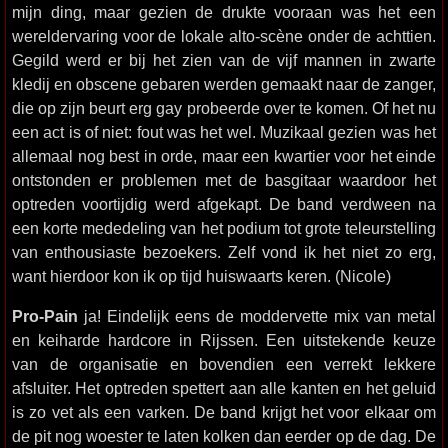
mijn ding, maar gezien de drukte vooraan was het een
wereldervaring voor de lokale alto-scène onder de achttien.
Gegild werd er bij het zien van de vijf mannen in zwarte
kledij en obscene gebaren werden gemaakt naar de zanger,
die op zijn beurt erg gay probeerde over te komen. Of het nu
een act is of niet: fout was het wel. Muzikaal gezien was het
allemaal nog best in orde, maar een kwartier voor het einde
ontstonden er problemen met de basgitaar waardoor het
optreden voortijdig werd afgekapt. De band verdween na
een korte mededeling van het podium tot grote teleurstelling
van enthousiaste bezoekers. Zelf vond ik het niet zo erg,
want hierdoor kon ik op tijd huiswaarts keren. (Nicole)
Pro-Pain
ja! Eindelijk eens de moddervette mix van metal
en keiharde hardcore in Rijssen. Een uitstekende keuze
van de organisatie en bovendien een verrekt lekkere
afsluiter. Het optreden spettert aan alle kanten en het geluid
is zo vet als een varken. De band krijgt het voor elkaar om
de pit nog woester te laten kolken dan eerder op de dag. De