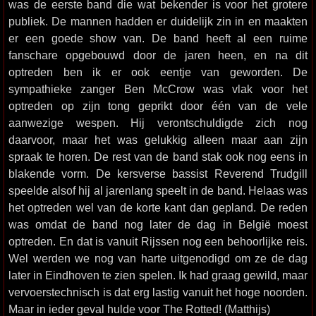
was de eerste band die wat bekender is voor het grotere
publiek. De mannen hadden er duidelijk zin in en maakten
er een goede show van. De band heeft al een ruime
fanschare opgebouwd door de jaren heen, en na dit
optreden ben ik er ook eentje van geworden. De
sympathieke zanger Ben McCrow was vlak voor het
optreden op zijn tong geprikt door één van de vele
aanwezige wespen. Hij verontschuldigde zich nog
daarvoor, maar het was gelukkig alleen maar aan zijn
spraak te horen. De rest van de band stak ook nog eens in
blakende vorm. De kersverse bassist Reverend Trudgill
speelde alsof hij al jarenlang speelt in de band. Helaas was
het optreden wel van de korte kant dan gepland. De reden
was omdat de band nog later de dag in België moest
optreden. En dat is vanuit Rijssen nog een behoorlijke reis.
Wel werden we nog van harte uitgenodigd om ze de dag
later in Eindhoven te zien spelen. Ik had graag gewild, maar
vervoerstechnisch is dat erg lastig vanuit het hoge noorden.
Maar in ieder geval hulde voor The Rotted! (Matthijs)