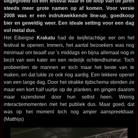
uitgegroeid tot een festival waar in de loop van de jaren
steeds meer grote namen op af komen. Voor versie
2008 was er een indrukwekkende line-up, goedkoop
bier en geweldig weer. Een ideale setting voor een dag
vol metal dus.
Het Eibergse
Krakatu
had de twijfelachtige eer om het
festival te openen. Immers, het aantal bezoekers was nog
minimaal om twaalf uur 's middags en bijna allemaal nog in
bezit van een kater en een redelijk ochtendhumeur. Toch
probeerden de mannen er toch maar het beste van te
maken, en dat lukte ze ook nog aardig. Een lekkere opener
van een lange dag. Door het strakke tijdschema stonden ze
maar een kort half uurtje op de planken, en gingen daarom
maar razendsnel door hun setlist heen. Weinig
interactiemomenten met het publiek dus. Maar goed, dat
was op het moment toch nog amper aanspreekbaar.
(Matthijs)