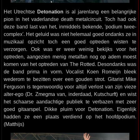
Het Utrechtse
Detonation
is al jarenlang een belangrijke
pion in het vaderlandse death metalcircuit. Toch had ook
deze band last van het, inmiddels bekende, 'podium twee-
complex'. Het geluid was niet helemaal goed ondanks ze in
muzikaal opzicht toch een goed optreden wisten te
verzorgen. Ook was er weer weinig bekijks voor het
optreden, aangezien menig metalfan nog op adem moest
komen van het optreden van The Rotted. Desondanks was
de band prima in vorm. Vocalist Koen Romeijn bleek
wederom te bezitten over een gouden strot. Gitarist Mike
Ferguson is tegenwoordig voor altijd verlost van zijn vieze
alter-ego (Dr. Zmegma van, inderdaad, Kutschurft) en wist
het schaarse aandachtige publiek te verbazen met zeer
goed gitaarspel. Dikke pluim voor Detonation. Eigenlijk
hadden ze een plaats verdiend op het hoofdpodium.
(Matthijs)