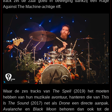
track zet de zaal goed in beweging dankzij een Rage
Against The Machine-achtige riff.
Waar de zes tracks van
The Spell
(2019) het moeten
hebben van hun muzikale avontuur, hanteren die van
This
Is The Sound
(2017) net als
Drone
een directe aanpak.
Avalanche
en
Black Moon
behoren dan ook tot de