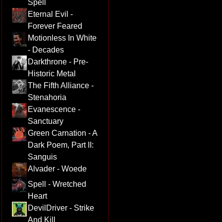
Spell
Eternal Evil -
Forever Feared
Motionless In White
- Decades
Darkthrone - Pre-
Historic Metal
The Fifth Alliance -
Stenahoria
Evanescence -
Sanctuary
Green Carnation - A
Dark Poem, Part II:
Sanguis
Alvader - Woede
Spell - Wretched
Heart
DevilDriver - Strike
And Kill