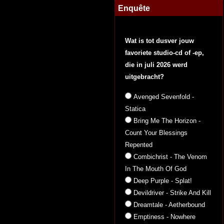
Enquête
Wat is tot dusver jouw
favoriete studio-cd of -ep,
die in juli 2026 werd
uitgebracht?
Avenged Sevenfold -
Statica
Bring Me The Horizon -
Count Your Blessings
Repented
Combichrist - The Venom
In The Mouth Of God
Deep Purple - Splat!
Devildriver - Strike And Kill
Dreamtale - Aetherbound
Emptiness - Nowhere