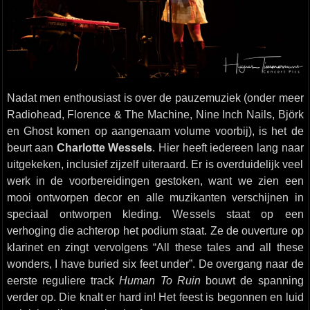
Nadat men enthousiast is over de pauzemuziek (onder meer
Radiohead, Florence & The Machine, Nine Inch Nails, Björk
en Ghost komen op aangenaam volume voorbij), is het de
beurt aan
Charlotte Wessels
. Hier heeft iedereen lang naar
uitgekeken, inclusief zijzelf uiteraard. Er is overduidelijk veel
werk in de voorbereidingen gestoken, want we zien een
mooi ontworpen decor en alle muzikanten verschijnen in
speciaal ontworpen kleding. Wessels staat op een
verhoging die achterop het podium staat. Ze de ouverture op
klarinet en zingt vervolgens “All these tales and all these
wonders, I have buried six feet under”. De overgang naar de
eerste reguliere track
Human To Ruin
bouwt de spanning
verder op. Die knalt er hard in! Het feest is begonnen en luid