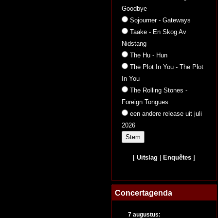
Goodbye
Sojourner - Gateways
Taake - En Skog Av
Nidstang
The Hu - Hun
The Plot In You - The Plot
In You
The Rolling Stones -
Foreign Tongues
een andere release uit juli
2026
[
Uitslag
|
Enquêtes
]
Concertagenda
7 augustus: