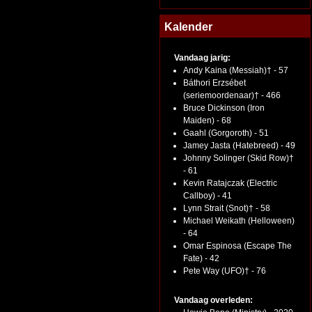
Kalender
Vandaag jarig:
Andy Kaina (Messiah)† - 57
Báthori Erzsébet
(seriemoordenaar)† - 466
Bruce Dickinson (Iron
Maiden) - 68
Gaahl (Gorgoroth) - 51
Jamey Jasta (Hatebreed) - 49
Johnny Solinger (Skid Row)†
- 61
Kevin Ratajczak (Electric
Callboy) - 41
Lynn Strait (Snot)† - 58
Michael Weikath (Helloween)
- 64
Omar Espinosa (Escape The
Fate) - 42
Pete Way (UFO)† - 76
Vandaag overleden: