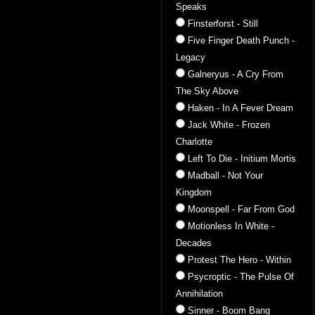
Speaks
Finsterforst - Still
Five Finger Death Punch -
Legacy
Galneryus - A Cry From
The Sky Above
Haken - In A Fever Dream
Jack White - Frozen
Charlotte
Left To Die - Initium Mortis
Madball - Not Your
Kingdom
Moonspell - Far From God
Motionless In White -
Decades
Protest The Hero - Within
Psycroptic - The Pulse Of
Annihilation
Sinner - Boom Bang