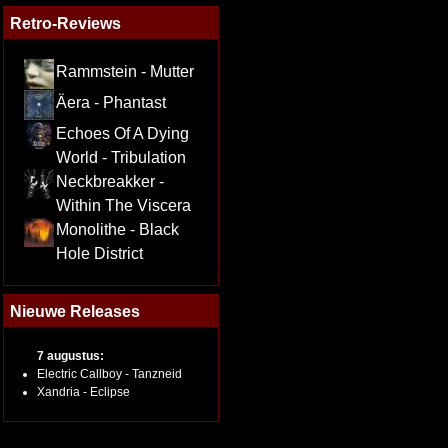
Retro-Reviews
Rammstein - Mutter
Äera - Phantast
Echoes Of A Dying
World - Tribulation
Neckbreakker -
Within The Viscera
Monolithe - Black
Hole District
Nieuwe Releases
7 augustus:
Electric Callboy - Tanzneid
Xandria - Eclipse