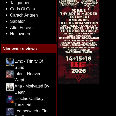
Tailgunner
Gods Of Gaia
Carach Angren
Sabaton
After Forever
Helloween
Nieuwste reviews
Lynx - Trinity Of
Suns
Inferi - Heaven
Wept
Ana - Motivated By
Death
Electric Callboy -
Tanzneid
Leatherwitch - First