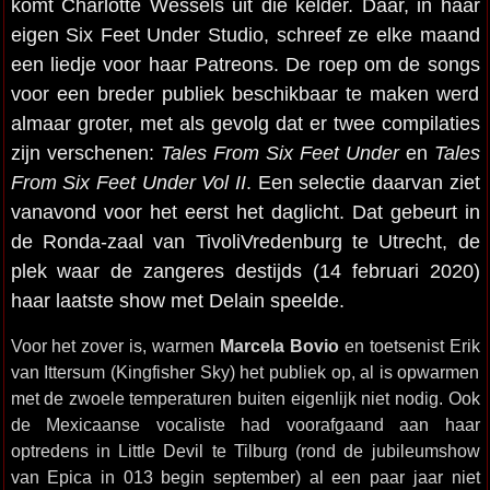
komt Charlotte Wessels uit die kelder. Daar, in haar
eigen Six Feet Under Studio, schreef ze elke maand
een liedje voor haar Patreons. De roep om de songs
voor een breder publiek beschikbaar te maken werd
almaar groter, met als gevolg dat er twee compilaties
zijn verschenen:
Tales From Six Feet Under
en
Tales
From Six Feet Under Vol II
. Een selectie daarvan ziet
vanavond voor het eerst het daglicht. Dat gebeurt in
de Ronda-zaal van TivoliVredenburg te Utrecht, de
plek waar de zangeres destijds (14 februari 2020)
haar laatste show met Delain speelde.
Voor het zover is, warmen
Marcela Bovio
en toetsenist Erik
van Ittersum (Kingfisher Sky) het publiek op, al is opwarmen
met de zwoele temperaturen buiten eigenlijk niet nodig. Ook
de Mexicaanse vocaliste had voorafgaand aan haar
optredens in Little Devil te Tilburg (rond de jubileumshow
van Epica in 013 begin september) al een paar jaar niet