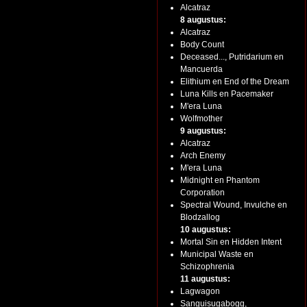
Alcatraz
8 augustus:
Alcatraz
Body Count
Deceased..., Putridarium en
Mancuerda
Elithium en End of the Dream
Luna Kills en Pacemaker
M'era Luna
Wolfmother
9 augustus:
Alcatraz
Arch Enemy
M'era Luna
Midnight en Phantom
Corporation
Spectral Wound, Invulche en
Blodzallog
10 augustus:
Mortal Sin en Hidden Intent
Municipal Waste en
Schizophrenia
11 augustus:
Lagwagon
Sanguisugabogg,