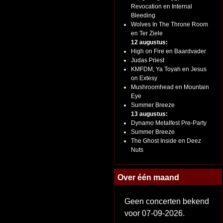
Revocation en Internal
Bleeding
Wolves In The Throne Room
en Ter Ziele
12 augustus:
High on Fire en Baardvader
Judas Priest
KMFDM, Ya Toyah en Jesus
on Extesy
Mushroomhead en Mountain
Eye
Summer Breeze
13 augustus:
Dynamo Metalfest Pre-Party
Summer Breeze
The Ghost Inside en Deez
Nuts
Over één maand
Geen concerten bekend
voor 07-09-2026.