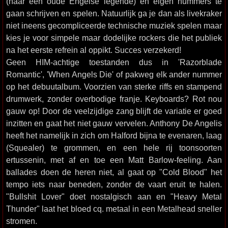
(naar een oude Engelse legende) en eigen nummers te
gaan schrijven en spelen. Natuurlijk ga je dan als livekraker
niet ineens gecompliceerde technische muziek spelen maar
kies je voor simpele maar dodelijke rockers die het publiek
na het eerste refrein al oppikt. Succes verzekerd!
Geen HIM-achtige toestanden dus in 'Razorblade
Romantic', 'When Angels Die' of pakweg elk ander nummer
op het debuutalbum. Voorzien van sterke riffs en stampend
drumwerk, zonder overbodige franje. Keyboards? Rot nou
gauw op! Door de veelzijdige zang blijft de variatie er goed
inzitten en gaat het niet gauw vervelen. Anthony De Angelis
heeft het namelijk in zich om Halford bijna te evenaren, laag
(Squealer) te grommen, en een hele rij toonsoorten
ertussenin, met af en toe een Matt Barlow-feeling. Aan
ballades doen de heren niet, al gaat op "Cold Blood" het
tempo iets naar beneden, zonder de vaart eruit te halen.
"Bullshit Lover" doet nostalgisch aan en "Heavy Metal
Thunder" laat het bloed cq. metaal in een Metalhead sneller
stromen.